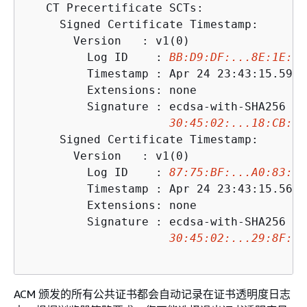
   CT Precertificate SCTs:

     Signed Certificate Timestamp:

       Version   : v1(0)

         Log ID    : 
BB:D9:DF:...8E:1E:D1
         Timestamp : Apr 24 23:43:15.598 
         Extensions: none

         Signature : ecdsa-with-SHA256

30:45:02:...18:CB:79
     Signed Certificate Timestamp:

       Version   : v1(0)

         Log ID    : 
87:75:BF:...A0:83:0F
         Timestamp : Apr 24 23:43:15.565 
         Extensions: none

         Signature : ecdsa-with-SHA256

30:45:02:...29:8F:6C
ACM 颁发的所有公共证书都会自动记录在证书透明度日志