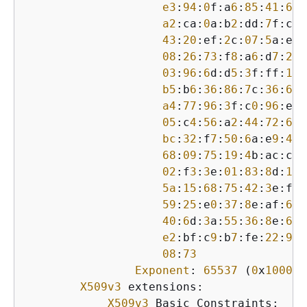
e3
:
94
:
0
f:a
6
:
85
:
41
:
6
b:
a2
:ca:
0
a:b
2
:dd:
7
f:c
0
:
43
:
20
:ef:
2
c:
07
:
5
a:e
4
:
08
:
26
:
73
:f
8
:a
6
:d
7
:
22
:
03
:
96
:
6
d:d
5
:
3
f:ff:
18
:
b5
:b
6
:
36
:
86
:
7
c:
36
:
65
:
a4
:
77
:
96
:
3
f:c
0
:
96
:e
2
:
05
:c
4
:
56
:a
2
:
44
:
72
:
6
f:
bc
:
32
:f
7
:
50
:
6
a:e
9
:
42
:
68
:
09
:
75
:
19
:
4
b:ac:c
6
:
02
:f
3
:
3
e:
01
:
83
:
8
d:
16
:
5a
:
15
:
68
:
75
:
42
:
3
e:f
0
:
59
:
25
:e
0
:
37
:
8
e:af:
6
a:
40
:
6
d:
3
a:
55
:
36
:
8
e:
60
:
e2
:bf:c
9
:b
7
:fe:
22
:
9
e:
08
:
73
Exponent
: 
65537
 (
0
x
10001
)

X509v3
 extensions:

X509v3
 Basic Constraints:
