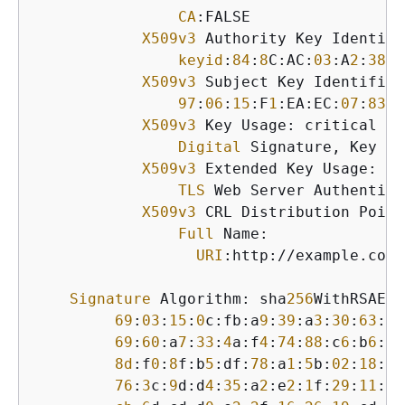
CA
:FALSE

X509v3
 Authority Key Identifi
keyid
:
84
:
8
C:AC:
03
:A
2
:
38
:D
X509v3
 Subject Key Identifier:
97
:
06
:
15
:F
1
:EA:EC:
07
:
83
:
4
X509v3
 Key Usage: critical

Digital
 Signature, Key En
X509v3
 Extended Key Usage:

TLS
 Web Server Authentica
X509v3
 CRL Distribution Points
Full
 Name:

URI
:http://example.com/
Signature
 Algorithm: sha
256
WithRSAEnc
69
:
03
:
15
:
0
c:fb:a
9
:
39
:a
3
:
30
:
63
:b
2
69
:
60
:a
7
:
33
:
4
a:f
4
:
74
:
88
:c
6
:b
6
:b
6
8d
:f
0
:
8
f:b
5
:df:
78
:a
1
:
5
b:
02
:
18
:
72
76
:
3
c:
9
d:d
4
:
35
:a
2
:e
2
:
1
f:
29
:
11
:
67