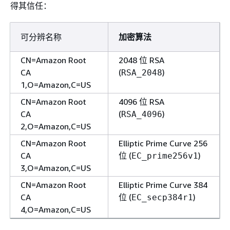
得其信任：
可分辨名称
加密算法
CN=Amazon Root
2048 位 RSA
CA
(
)
RSA_2048
1,O=Amazon,C=US
CN=Amazon Root
4096 位 RSA
CA
(
)
RSA_4096
2,O=Amazon,C=US
CN=Amazon Root
Elliptic Prime Curve 256
CA
位 (
)
EC_prime256v1
3,O=Amazon,C=US
CN=Amazon Root
Elliptic Prime Curve 384
CA
位 (
)
EC_secp384r1
4,O=Amazon,C=US