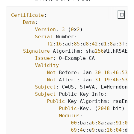
Certificate
:

Data
:

Version
: 
3
 (
0
x
2
)

Serial
 Number:

f2
:
16
:ad:
85
:d
8
:
42
:d
1
:
8
a:
3
f:
33
Signature
 Algorithm: sha
256
WithRSAEnc
Issuer
: O=Example CA

Validity
Not
 Before: Jan 
30
18
:
46
:
53
2
Not
 After : Jan 
31
19
:
46
:
53
2
Subject
: C=US, ST=VA, L=Herndon, 
Subject
 Public Key Info:

Public
 Key Algorithm: rsaEncr
Public
-Key: (
2048
 bit)

Modulus
:

00
:ba:a
6
:
8
a:aa:
91
:
0
b:
69
:
4
c:e
9
:ea:
26
:
04
:d
5
: