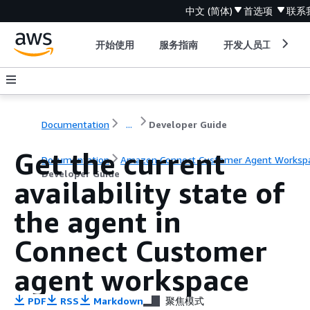
中文 (简体)
首选项
联系
开始使用
服务指南
开发人员工具
Documentation
...
Developer Guide
Get the current
Documentation
Amazon Connect Customer Agent Worksp
Developer Guide
availability state of
the agent in
Connect Customer
agent workspace
PDF
RSS
Markdown
聚焦模式