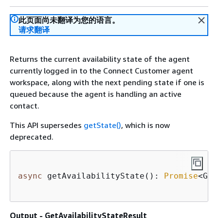
此页面尚未翻译为您的语言。
请求翻译
Returns the current availability state of the agent
currently logged in to the Connect Customer agent
workspace, along with the next pending state if one is
queued because the agent is handling an active
contact.
This API supersedes
getState()
, which is now
deprecated.
async
 getAvailabilityState(): 
Promise
<Get
Output - GetAvailabilityStateResult