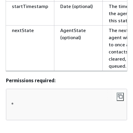
startTimestamp
Date (optional)
The time a
the agent 
this state.
nextState
AgentState
The next s
(optional)
agent will 
to once all
contacts a
cleared, wh
queued.
Permissions required:
*
