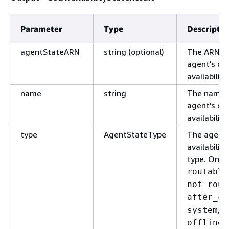
Parameter
Type
Descriptio
agentStateARN
string (optional)
The ARN of
agent's cu
availability
name
string
The name 
agent's cu
availability
type
AgentStateType
The agent'
availability
type. One 
routable
not_rout
after_ca
,
system
e
.
offline