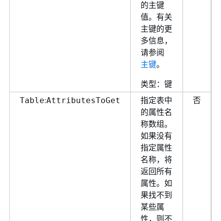
的主键
值。有关
主键的更
多信息，
请参阅
主键
。
类型：键
:
指定表中
否
Table
AttributesToGet
的属性名
称数组。
如果没有
指定属性
名称，将
返回所有
属性。如
果找不到
某些属
性，则不