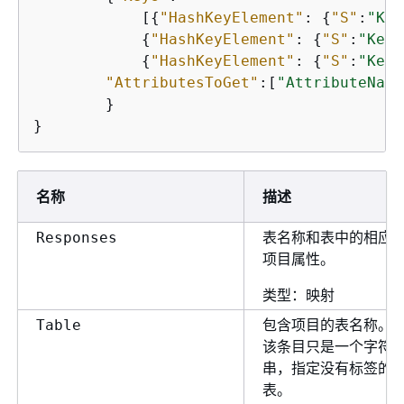
            [
{
"HashKeyElement"
: 
{
"S"
:
"Key
{
"HashKeyElement"
: 
{
"S"
:
"KeyV
{
"HashKeyElement"
: 
{
"S"
:
"KeyV
"AttributesToGet"
:[
"AttributeName
        }

}
名称
描述
表名称和表中的相应
Responses
项目属性。
类型：映射
包含项目的表名称。
Table
该条目只是一个字符
串，指定没有标签的
表。