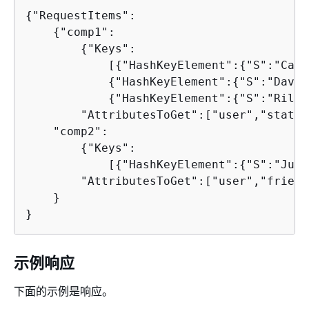
{
"RequestItems":

{
"comp1":

{
"Keys":

            [
{
"HashKeyElement":
{
"S":"Case
{
"HashKeyElement":
{
"S":"Dave"
{
"HashKeyElement":
{
"S":"Riley
        "AttributesToGet":["user","status"
    "comp2":

{
"Keys":

            [
{
"HashKeyElement":
{
"S":"Juli
        "AttributesToGet":["user","friends
    }

}
示例响应
下面的示例是响应。