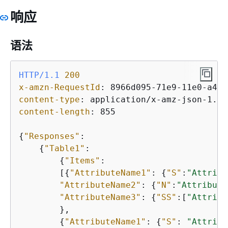
响应
语法
HTTP/1.1
200
x-amzn-RequestId
: 
content-type
: 
content-length
: 
855

{
"Responses"
:

{
"Table1"
:

{
"Items"
:

        [
{
"AttributeName1"
: 
{
"S"
:
"Attribu
"AttributeName2"
: 
{
"N"
:
"Attribute
"AttributeName3"
: 
{
"SS"
:[
"Attribu
        },

{
"AttributeName1"
: 
{
"S"
: 
"Attribu