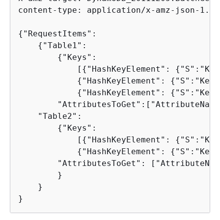
content-type: application/x-amz-json-1.0 

{
"RequestItems":

{
"Table1": 

{
"Keys": 

            [
{
"HashKeyElement": 
{
"S":"Key
{
"HashKeyElement": 
{
"S":"KeyV
{
"HashKeyElement": 
{
"S":"KeyV
        "AttributesToGet":["AttributeName
    "Table2": 

{
"Keys": 

            [
{
"HashKeyElement": 
{
"S":"Key
{
"HashKeyElement": 
{
"S":"KeyV
        "AttributesToGet": ["AttributeNam
        }

    }

}