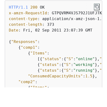
HTTP/1.1
200
x-amzn-RequestId
: 
content-type
: 
content-length
: 
Date
: 
Fri, 02 Sep 2011 23:07:39 GMT

{
"Responses"
:

{
"comp1"
:

{
"Items"
:

            [
{
"status"
:
{
"S"
:
"online"
},
"us
{
"status"
:
{
"S"
:
"working"
},
"us
{
"status"
:
{
"S"
:
"running"
},
"us
"ConsumedCapacityUnits"
:
1.5
},

"comp2"
:

{
"Items"
:

            [
{
"friends"
:
{
"SS"
:[
"Elisabeth
{
"friends"
:
{
"SS"
:[
"Dave"
, 
"Pe
"ConsumedCapacityUnits"
:
1
}
