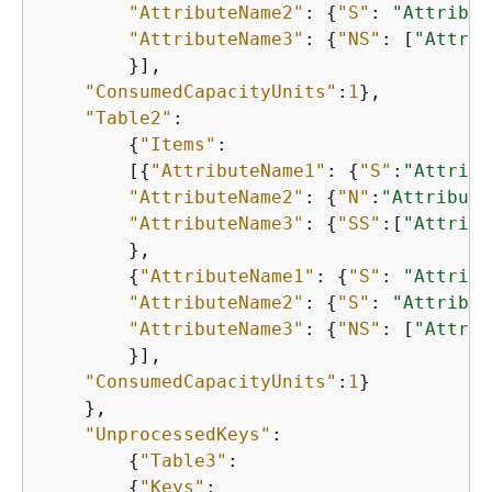
"AttributeName2"
: 
{
"S"
: 
"Attribut
"AttributeName3"
: 
{
"NS"
: [
"Attrib
        }],

"ConsumedCapacityUnits"
:
1
},

"Table2"
: 

{
"Items"
:

        [
{
"AttributeName1"
: 
{
"S"
:
"Attribu
"AttributeName2"
: 
{
"N"
:
"Attribute
"AttributeName3"
: 
{
"SS"
:[
"Attribu
        },

{
"AttributeName1"
: 
{
"S"
: 
"Attribu
"AttributeName2"
: 
{
"S"
: 
"Attribut
"AttributeName3"
: 
{
"NS"
: [
"Attrib
        }],

"ConsumedCapacityUnits"
:
1
}

    },

"UnprocessedKeys"
:

{
"Table3"
: 

{
"Keys"
: 
