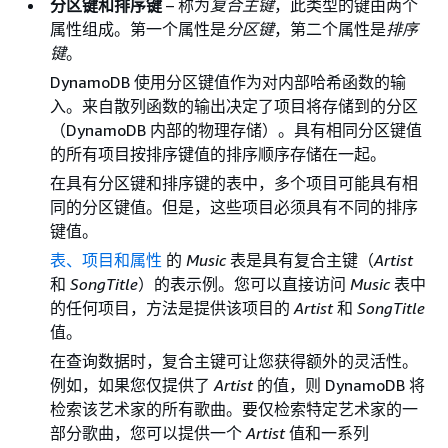
分区键和排序键
– 称为
复合主键
，此类型的键由两个
属性组成。第一个属性是
分区键
，第二个属性是
排序
键
。
DynamoDB 使用分区键值作为对内部哈希函数的输
入。来自散列函数的输出决定了项目将存储到的分区
（DynamoDB 内部的物理存储）。具有相同分区键值
的所有项目按排序键值的排序顺序存储在一起。
在具有分区键和排序键的表中，多个项目可能具有相
同的分区键值。但是，这些项目必须具有不同的排序
键值。
表、项目和属性
的
Music
表是具有复合主键（
Artist
和
SongTitle
）的表示例。您可以直接访问
Music
表中
的任何项目，方法是提供该项目的
Artist
和
SongTitle
值。
在查询数据时，复合主键可让您获得额外的灵活性。
例如，如果您仅提供了
Artist
的值，则 DynamoDB 将
检索该艺术家的所有歌曲。要仅检索特定艺术家的一
部分歌曲，您可以提供一个
Artist
值和一系列