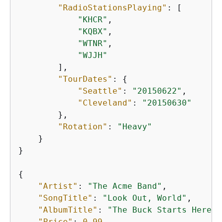
"RadioStationsPlaying"
: [

"KHCR"
,

"KQBX"
,

"WTNR"
,

"WJJH"
        ],

"TourDates"
: 
{
"Seattle"
: 
"20150622"
,

"Cleveland"
: 
"20150630"
        },

"Rotation"
: 
"Heavy"
    }

}

{
"Artist"
: 
"The Acme Band"
,

"SongTitle"
: 
"Look Out, World"
,

"AlbumTitle"
: 
"The Buck Starts Here"
,

"Price"
: 
0.99
,
