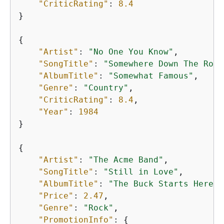
"CriticRating"
: 
8.4
}

{
"Artist"
: 
"No One You Know"
,

"SongTitle"
: 
"Somewhere Down The Road
"AlbumTitle"
: 
"Somewhat Famous"
,

"Genre"
: 
"Country"
,

"CriticRating"
: 
8.4
,

"Year"
: 
1984
}

{
"Artist"
: 
"The Acme Band"
,

"SongTitle"
: 
"Still in Love"
,

"AlbumTitle"
: 
"The Buck Starts Here"
,

"Price"
: 
2.47
,

"Genre"
: 
"Rock"
,

"PromotionInfo"
: 
{