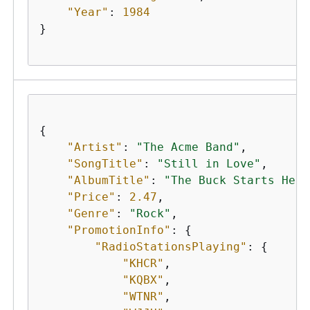
"Year"
: 
1984
}

{
"Artist"
: 
"The Acme Band"
,

"SongTitle"
: 
"Still in Love"
,

"AlbumTitle"
: 
"The Buck Starts Here
"Price"
: 
2.47
,

"Genre"
: 
"Rock"
,

"PromotionInfo"
: 
{
"RadioStationsPlaying"
: 
{
"KHCR"
,

"KQBX"
,

"WTNR"
,
