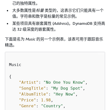
己的独特属性。
大多数属性是
标量
类型的，这表示它们只能具有一个
值。字符串和数字是标量的常见示例。
某些项目具有嵌套属性 (
Address
)。DynamoDB 支持高
达 32 级深度的嵌套属性。
下面是名为
Music
的另一个示例表，该表可用于跟踪音乐
精选。
Music

{
"Artist"
: 
"No One You Know"
,

"SongTitle"
: 
"My Dog Spot"
,

"AlbumTitle"
: 
"Hey Now"
,

"Price"
: 
1.98
,

"Genre"
: 
"Country"
,
