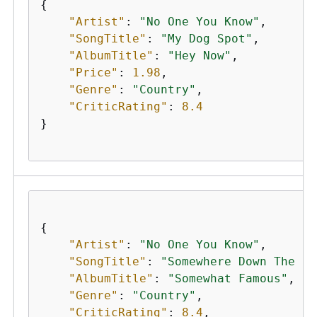
{
"Artist"
: 
"No One You Know"
,

"SongTitle"
: 
"My Dog Spot"
,

"AlbumTitle"
: 
"Hey Now"
,

"Price"
: 
1.98
,

"Genre"
: 
"Country"
,

"CriticRating"
: 
8.4
}                               

{
"Artist"
: 
"No One You Know"
,

"SongTitle"
: 
"Somewhere Down The Ro
"AlbumTitle"
: 
"Somewhat Famous"
,

"Genre"
: 
"Country"
,

"CriticRating"
: 
8.4
,
