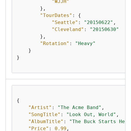
"WJJH"
        },

"TourDates"
: 
{
"Seattle"
: 
"20150622"
,

"Cleveland"
: 
"20150630"
        },

"Rotation"
: 
"Heavy"
    }

}

{
"Artist"
: 
"The Acme Band"
,

"SongTitle"
: 
"Look Out, World"
,

"AlbumTitle"
: 
"The Buck Starts Here
"Price"
: 
0.99
,
