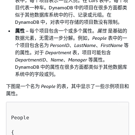
表中，每个项目表示一位人员。在
Cars
表中，每个项
目代表一种车。DynamoDB 中的项目在很多方面都类
似于其他数据库系统中的行、记录或元组。在
DynamoDB 中，对表中可存储的项目数没有限制。
属性
– 每个项目包含一个或多个属性。
属性
是基础的
数据元素，无需进一步分解。例如，
People
表中的一
个项目包含名为
PersonID
、
LastName
、
FirstName
等
的属性。对于
Department
表，项目可能包含
DepartmentID
、
Name
、
Manager
等属性。
DynamoDB 中的属性在很多方面都类似于其他数据库
系统中的字段或列。
下图是一个名为
People
的表，其中显示了一些示例项目和
属性。
People

{