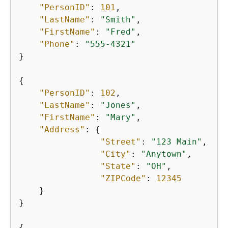
"PersonID"
: 
101
,

"LastName"
: 
"Smith"
,

"FirstName"
: 
"Fred"
,

"Phone"
: 
"555-4321"
}

{
"PersonID"
: 
102
,

"LastName"
: 
"Jones"
,

"FirstName"
: 
"Mary"
,

"Address"
: 
{
"Street"
: 
"123 Main"
,

"City"
: 
"Anytown"
,

"State"
: 
"OH"
,

"ZIPCode"
: 
12345
    }

}

{