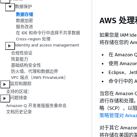
数据保护
数据存储
AWS 处
数据加密
服务改进
在 IDE 和命令行中选择不共享数据
如果您是 IAM Ide
Cross-region 处理
将存储在您的 Am
Identity and access management
合规性验证
在 Amazon 
恢复能力
使用 Amazo
基础结构安全性
防火墙、代理和数据边界
Eclipse、Jet
VPC 端点（AWS PrivateLink）
命令行中的 Am
监控和跟踪
支持的区域：
当您在 Amaz
问题排查
进行存储和处理。
Amazon Q 开发者版服务重命名
略（SCP），以
文档历史记录
策略管理对 Amaz
对于其它 Amaz
将存储在美国的