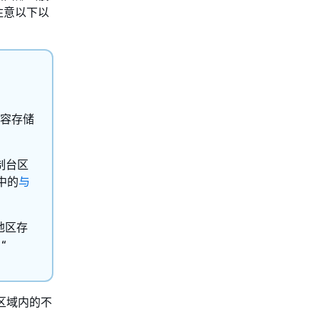
注意以下以
容存储
控制台区
中的
与
他地区存
“
理区域内的不