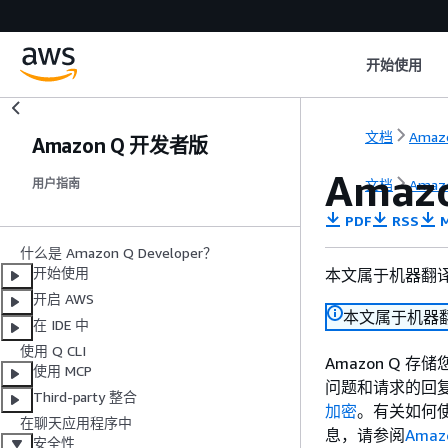
开始使用
文档
Amaz
Amazon Q 开发者版
Ama
文档
Amaz
用户指南
PDF
RSS
M
什么是 Amazon Q Developer？
开始使用
本文属于机器翻
开启 AWS
本文属于机器
在 IDE 中
使用 Q CLI
Amazon Q
使用 MCP
问题和请求的回
Third-party 整合
加密
。有关如何使
在聊天应用程序中
息，请参阅
Ama
安全性