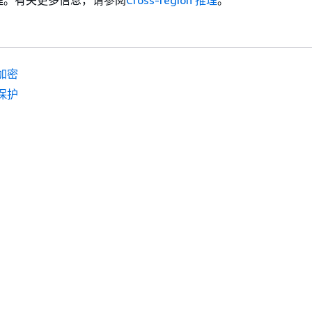
加密
保护