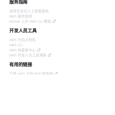
服务指南
选择生成式人工智能服务
AWS 服务指南
GitHub 上的 AWS CLI 教程
开发人员工具
AWS 代码示例库
AWS CLI
AWS 构建者中心
AWS 开发人员工具博客
有用的链接
下载 AWS 文档 MCP 服务器
登录 AWS 管理控制台
AWS re:Post
隐私
网站条款
Cookie 首选项
© 2026,
Amazon Web Services, Inc. 或其附属公司。保留所有
中文 (简体)
权利。