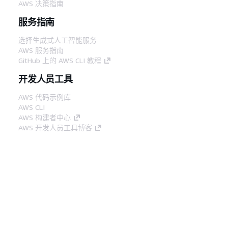
AWS 决策指南
服务指南
选择生成式人工智能服务
AWS 服务指南
GitHub 上的 AWS CLI 教程
开发人员工具
AWS 代码示例库
AWS CLI
AWS 构建者中心
AWS 开发人员工具博客
有用的链接
下载 AWS 文档 MCP 服务器
登录 AWS 管理控制台
AWS re:Post
隐私
网站条款
Cookie 首选项
© 2026,
Amazon Web Services, Inc. 或其附属公司。保留所有