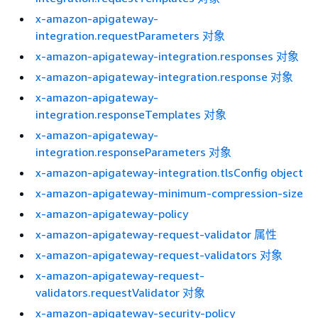
x-amazon-apigateway-
integration.requestParameters 对象
x-amazon-apigateway-integration.responses 对象
x-amazon-apigateway-integration.response 对象
x-amazon-apigateway-
integration.responseTemplates 对象
x-amazon-apigateway-
integration.responseParameters 对象
x-amazon-apigateway-integration.tlsConfig object
x-amazon-apigateway-minimum-compression-size
x-amazon-apigateway-policy
x-amazon-apigateway-request-validator 属性
x-amazon-apigateway-request-validators 对象
x-amazon-apigateway-request-
validators.requestValidator 对象
x-amazon-apigateway-security-policy