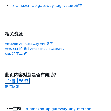
x-amazon-apigateway-tag-value 属性
相关资源
Amazon API Gateway API 参考
AWS CLI 的 命令Amazon API Gateway
SDK 和工具
此页内容对您是否有帮助？
是
否
提供反馈
下一主题：
x-amazon-apigateway-any-method