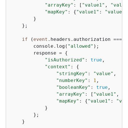
"arrayKey"
: [
"value1"
, 
"value
"mapKey"
: 
{
"value1"
: 
"value2"
        }

    };

if
 (
event
.headers.authorization === 
"
        console.log(
"allowed"
);

        response = 
{
"isAuthorized"
: 
true
,

"context"
: 
{
"stringKey"
: 
"value"
,

"numberKey"
: 
1
,

"booleanKey"
: 
true
,

"arrayKey"
: [
"value1"
, 
"v
"mapKey"
: 
{
"value1"
: 
"val
            }

        };

    }
