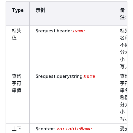
Type
示例
备
注
：
标头
$request.header.
标头
name
值
名称
不区
分大
小
写。
查询
$request.querystring.
查询
name
字符
字符
串值
串名
称区
分大
小
写。
上下
$context.
受支
variableName