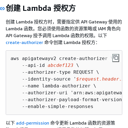
创建 Lambda 授权方
创建 Lambda 授权方时，需要指定供 API Gateway 使用的
Lambda 函数。您必须使用函数的资源策略或 IAM 角色向
API Gateway 授予调用 Lambda 函数的权限。以下
create-authorizer
命令创建 Lambda 授权方：
aws apigatewayv2 create-authorizer \

    --api-id 
abcdef123
 \

    --authorizer-type REQUEST \

    --identity-source '
$request.header.Au
    --name lambda-authorizer \ 

    --authorizer-uri 'arn:aws:apigateway:
    --authorizer-payload-format-version '
    --enable-simple-responses
以下
add-permission
命令更新 Lambda 函数的资源策