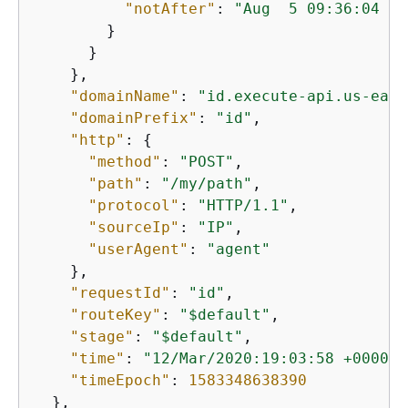
"notAfter"
: 
"Aug  5 09:36:04 20
        }

      }

    },

"domainName"
: 
"id.execute-api.us-east
"domainPrefix"
: 
"id"
,

"http"
: 
{
"method"
: 
"POST"
,

"path"
: 
"/my/path"
,

"protocol"
: 
"HTTP/1.1"
,

"sourceIp"
: 
"IP"
,

"userAgent"
: 
"agent"
    },

"requestId"
: 
"id"
,

"routeKey"
: 
"$default"
,

"stage"
: 
"$default"
,

"time"
: 
"12/Mar/2020:19:03:58 +0000"
,

"timeEpoch"
: 
1583348638390
  },
