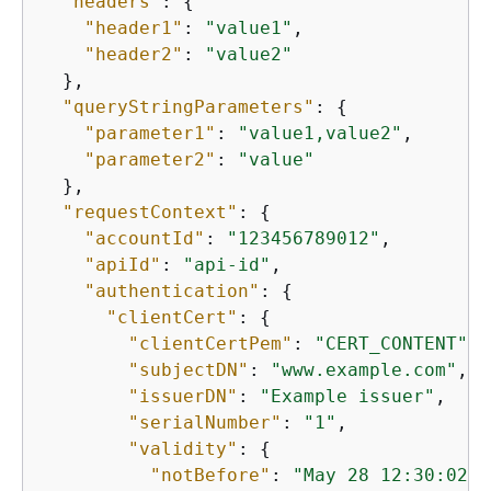
"headers"
: 
{
"header1"
: 
"value1"
,

"header2"
: 
"value2"
  },

"queryStringParameters"
: 
{
"parameter1"
: 
"value1,value2"
,

"parameter2"
: 
"value"
  },

"requestContext"
: 
{
"accountId"
: 
"123456789012"
,

"apiId"
: 
"api-id"
,

"authentication"
: 
{
"clientCert"
: 
{
"clientCertPem"
: 
"CERT_CONTENT"
,

"subjectDN"
: 
"www.example.com"
,

"issuerDN"
: 
"Example issuer"
,

"serialNumber"
: 
"1"
,

"validity"
: 
{
"notBefore"
: 
"May 28 12:30:02 2