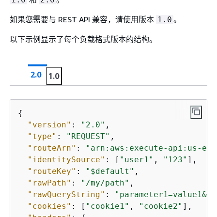
如果您需要与 REST API 兼容，请使用版本
。
1.0
以下示例显示了每个负载格式版本的结构。
2.0
1.0
{
"version"
: 
"2.0"
,

"type"
: 
"REQUEST"
,

"routeArn"
: 
"arn:aws:execute-api:us-eas
"identitySource"
: [
"user1"
, 
"123"
],

"routeKey"
: 
"$default"
,

"rawPath"
: 
"/my/path"
,

"rawQueryString"
: 
"parameter1=value1&pa
"cookies"
: [
"cookie1"
, 
"cookie2"
],
