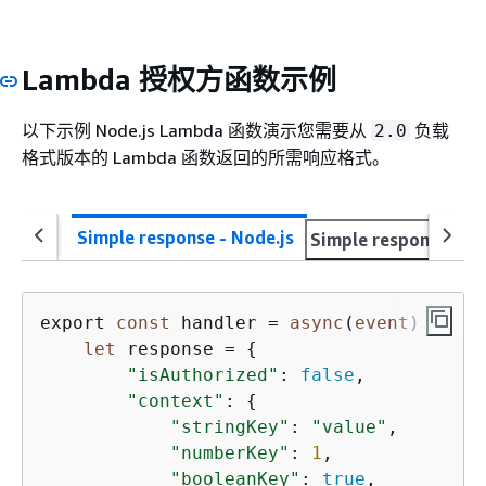
Lambda 授权方函数示例
以下示例 Node.js Lambda 函数演示您需要从
负载
2.0
格式版本的 Lambda 函数返回的所需响应格式。
Simple response - Node.js
Simple response - P
export 
const
 handler = 
async
(
event
) => 
{
let
 response = 
{
"isAuthorized"
: 
false
,

"context"
: 
{
"stringKey"
: 
"value"
,

"numberKey"
: 
1
,

"booleanKey"
: 
true
,
