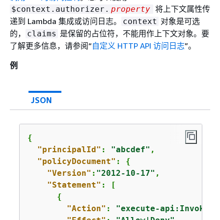
将上下文属性传
$context.authorizer.
property
递到 Lambda 集成或访问日志。
对象是可选
context
的，
是保留的占位符，不能用作上下文对象。要
claims
了解更多信息，请参阅“
自定义 HTTP API 访问日志
”。
例
JSON
{
"principalId"
: 
"abcdef"
, 

"policyDocument"
: 
{
"Version"
:
"2012-10-17"
,

"Statement"
: [

{
"Action"
: 
"execute-api:Invoke"
,
