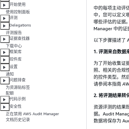
开始使用
中的每项主动评估 
使用控制面板
中，您可以定义哪
评测
哪些评估的证据。
Delegations
Manager 
评测报告
证据查找器
以下步骤描述了 A
下载中心
1. 评测来自数
框架库
控件库
为了开始收集证据，
设置
照、相关的合规
通知
的控件类型。然
问题排查
请参阅本指南
AW
为资源贴标签
配额
2. 将评测结果转
代码示例
安全性
资源评测的结果
据。Audit M
正在禁用 AWS Audit Manager
文档历史记录
数据将保存为 Aud