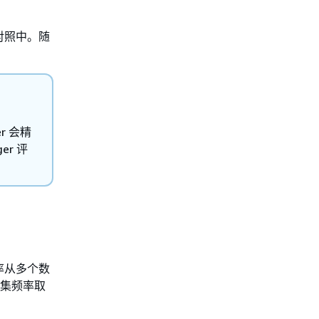
关对照中。随
r 会精
r 评
频率从多个数
据收集频率取