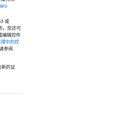
AWS
S3 或
操作。您还可
建或编辑控件
管理中的控
，请参阅
集新的证