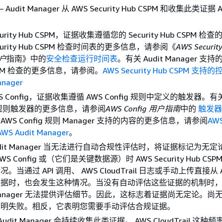
 Audit Manager 从 AWS Security Hub CSPM 和收集此类证据 
urity Hub CSPM，证据收集遵循您的 Security Hub CSPM 
curity Hub CSPM 检查时间表的更多信息，请参阅《
AWS Securit
用户
指南》中的
安全检查运行时间表
。有关 Audit Manager 支持的 
CSPM 检查的更多信息，请参阅。
AWS Security Hub CSPM 支持的
anager
S Config，证据收集遵循 AWS Config 规则中定义的触发器。有关
ig 规则触发器的更多信息，请参阅
AWS Config 用户指南
中的
触发器
it AWS Config 规则 Manager 支持的内容的更多信息，请参阅
AWS
WS Audit Manager
。
Audit Manager 当无法进行自动合规性评估时，将证据标记为无
WS Config 或（它们是关键数据源）时 AWS Security Hub CS
。当通过 API 调用、 AWS CloudTrail 日志或手动上传直接从 
据时，也会发生这种情况。当没有自动评估这些证据的机制时， 
t Manager 无法提供评估细节。因此，这标志着证据尚无定论。尚
表明失败。相反，它表明您需要手动评估合规证据。
Audit Manager 会持续收集此类证据。 AWS CloudTrail 这种