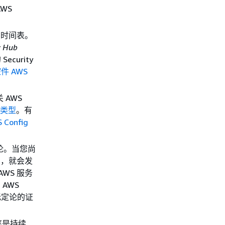
AWS
检查的时间表。
y Hub
Security
控件 AWS
 AWS
类型
。有
 Config
定论。当您尚
PM，就会发
AWS 服务
AWS
无定论的证
频率是持续