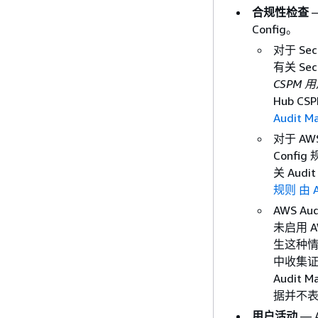
合规性检查
—
Config。
对于 Sec
有关 Se
CSPM 
Hub 
Audit M
对于 AW
Conf
关 Aud
规则 由 A
AWS 
未启用 A
生这种情况
中收集证
Audi
据并不
用户活动
— 