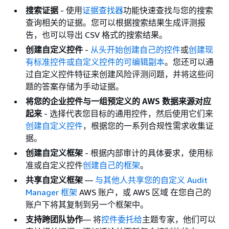
搜索证据
- 使用
证据查找器
功能快速查找与您的搜索
查询相关的证据。您可以根据搜索结果生成评测报
告，也可以导出 CSV 格式的搜索结果。
创建自定义控件
-
从头开始创建自己的控件
或
创建现
有标准控件或自定义控件的可编辑副本
。您还可以通
过自定义控件特征来创建风险评测问题，并将这些问
题的答案存储为手动证据。
将您的企业控件与一组预定义的 AWS 数据来源对应
起来
- 选择代表您目标的通用控件，然后使用它们来
创建自定义控件
，根据您的一系列合规性需求收集证
据。
创建自定义框架
- 根据内部审计的具体要求，使用标
准或自定义控件
创建自己的框架
。
共享自定义框架
—
与其他人共享您的自定义 Audit
Manager 框架
AWS 账户，或 AWS 区域 在您自己的
账户下将其复制到另一个框架中。
支持跨团队协作
— 将
控件委托给
主题专家，他们可以