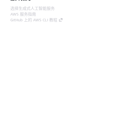
选择生成式人工智能服务
AWS 服务指南
GitHub 上的 AWS CLI 教程
开发人员工具
AWS 代码示例库
AWS CLI
AWS 构建者中心
AWS 开发人员工具博客
有用的链接
下载 AWS 文档 MCP 服务器
登录 AWS 管理控制台
AWS re:Post
隐私
网站条款
Cookie 首选项
© 2026,
Amazon Web Services, Inc. 或其附属公司。保留所有
中文 (简体)
权利。