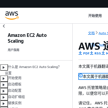
开始使用
文档
Auto 
Amazon EC2 Auto
Scaling
AWS 
文档
Auto 
用户指南
PDF
RSS
M
本文属于机器翻
什么是 Amazon EC2 Auto Scaling？
设置
本文属于机器
开始使用
启动模板
AWS 托管策略
启动配置
限，以便您可以
自动扩缩组
请记住， AWS
替换实例