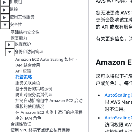
AWS 客户使用
扩展组
监控
您无法更改 AWS
使用其他服务
更新会影响该策略
安全性
的 API 或现有服
基础结构安全性
恢复能力
有关更多信息，请
数据保护
身份和访问管理
Amazon EC2 Auto Scaling 如何与
Amazon E
IAM 结合使用
API 权限
您可以将以下托管策略附
托管策略
户或角色）。每个策略
服务关联角色
基于身份的策略示例
AutoScaling
防止跨服务混淆代理
控制自动扩缩组中 Amazon EC2 启动
限 AWS M
模板的使用情况
时不适用。
在 Amazon EC2 实例上运行的应用程
AutoScaling
序的 IAM 角色
合规性验证
访问权限 AW
使用 VPC 终端节点建立私有连接
动模板时不