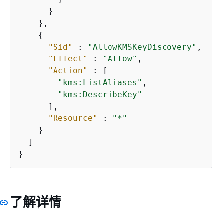
      }

    },

{
"Sid"
 : 
"AllowKMSKeyDiscovery"
,

"Effect"
 : 
"Allow"
,

"Action"
 : [

"kms:ListAliases"
,

"kms:DescribeKey"
      ],

"Resource"
 : 
"*"
    }

  ]

}
了解详情