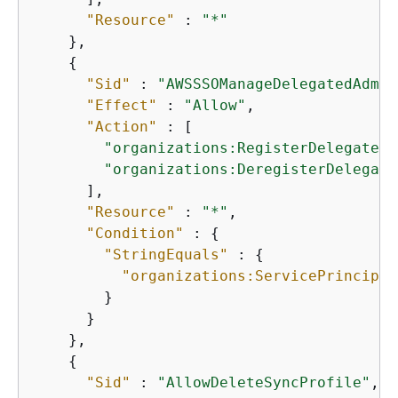
"Resource"
 : 
"*"
    },

{
"Sid"
 : 
"AWSSSOManageDelegatedAdmin
"Effect"
 : 
"Allow"
,

"Action"
 : [

"organizations:RegisterDelegatedA
"organizations:DeregisterDelegate
      ],

"Resource"
 : 
"*"
,

"Condition"
 : 
{
"StringEquals"
 : 
{
"organizations:ServicePrincipal
        }

      }

    },

{
"Sid"
 : 
"AllowDeleteSyncProfile"
,
