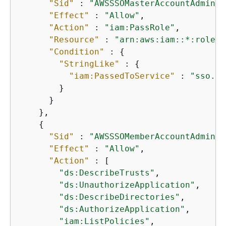
"Sid"
 : 
"AWSSSOMasterAccountAdminis
"Effect"
 : 
"Allow"
,

"Action"
 : 
"iam:PassRole"
,

"Resource"
 : 
"arn:aws:iam::*:role/a
"Condition"
 : 
{
"StringLike"
 : 
{
"iam:PassedToService"
 : 
"sso.am
        }

      }

    },

{
"Sid"
 : 
"AWSSSOMemberAccountAdminis
"Effect"
 : 
"Allow"
,

"Action"
 : [

"ds:DescribeTrusts"
,

"ds:UnauthorizeApplication"
,

"ds:DescribeDirectories"
,

"ds:AuthorizeApplication"
,

"iam:ListPolicies"
,
