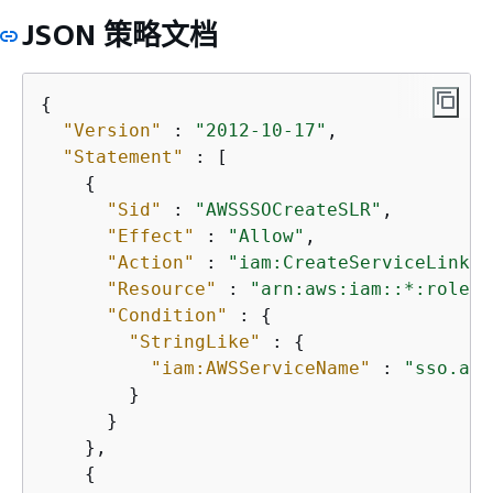
JSON 策略文档
{
"Version"
 : 
"2012-10-17"
,

"Statement"
 : [

{
"Sid"
 : 
"AWSSSOCreateSLR"
,

"Effect"
 : 
"Allow"
,

"Action"
 : 
"iam:CreateServiceLinked
"Resource"
 : 
"arn:aws:iam::*:role/a
"Condition"
 : 
{
"StringLike"
 : 
{
"iam:AWSServiceName"
 : 
"sso.ama
        }

      }

    },

{