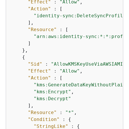
"Effect"
 : 
"Allow"
,

"Action"
 : [

"identity-sync:DeleteSyncProfile"
      ],

"Resource"
 : [

"arn:aws:identity-sync:*:*:profil
      ]

    },

{
"Sid"
 : 
"AllowKMSKeyUseViaAWSIAMIde
"Effect"
 : 
"Allow"
,

"Action"
 : [

"kms:GenerateDataKeyWithoutPlaint
"kms:Encrypt"
,

"kms:Decrypt"
      ],

"Resource"
 : 
"*"
,

"Condition"
 : 
{
"StringLike"
 : 
{