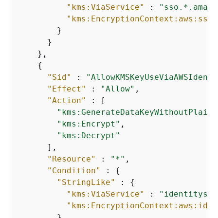
"kms:ViaService"
 : 
"sso.*.amazo
"kms:EncryptionContext:aws:sso:
        }

      }

    },

{
"Sid"
 : 
"AllowKMSKeyUseViaAWSIdenti
"Effect"
 : 
"Allow"
,

"Action"
 : [

"kms:GenerateDataKeyWithoutPlaint
"kms:Encrypt"
,

"kms:Decrypt"
      ],

"Resource"
 : 
"*"
,

"Condition"
 : 
{
"StringLike"
 : 
{
"kms:ViaService"
 : 
"identitysto
"kms:EncryptionContext:aws:iden
        }
