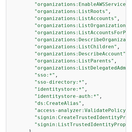
"organizations:EnableAWSServiceAc
"organizations:ListRoots"
,

"organizations:ListAccounts"
,

"organizations:ListOrganizational
"organizations:ListAccountsForPar
"organizations:DescribeOrganizati
"organizations:ListChildren"
,

"organizations:DescribeAccount"
,

"organizations:ListParents"
,

"organizations:ListDelegatedAdmin
"sso:*"
,

"sso-directory:*"
,

"identitystore:*"
,

"identitystore-auth:*"
,

"ds:CreateAlias"
,

"access-analyzer:ValidatePolicy"
,

"signin:CreateTrustedIdentityProp
"signin:ListTrustedIdentityPropag
      ],
