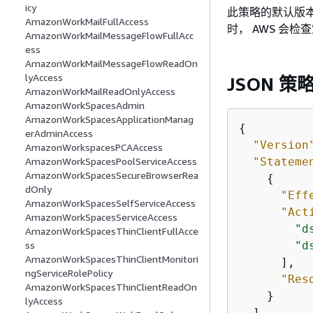
icy
此策略的默认版本
AmazonWorkMailFullAccess
时， AWS 会
AmazonWorkMailMessageFlowFullAcc
ess
AmazonWorkMailMessageFlowReadOn
lyAccess
JSON 策
AmazonWorkMailReadOnlyAccess
AmazonWorkSpacesAdmin
AmazonWorkSpacesApplicationManag
{
erAdminAccess
"Version
AmazonWorkspacesPCAAccess
"Stateme
AmazonWorkSpacesPoolServiceAccess
AmazonWorkSpacesSecureBrowserRea
{
dOnly
"Eff
AmazonWorkSpacesSelfServiceAccess
"Act
AmazonWorkSpacesServiceAccess
"d
AmazonWorkSpacesThinClientFullAcce
"d
ss
AmazonWorkSpacesThinClientMonitori
      ],

ngServiceRolePolicy
"Res
AmazonWorkSpacesThinClientReadOn
    }

lyAccess
  ]
