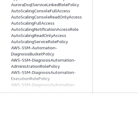
AuroraDsqlServiceLinkedRolePolicy
AutoScalingConsoleFullAccess
AutoScalingConsoleReadOnlyAccess
AutoScalingFullAccess
AutoScalingNotificationAccessRole
AutoScalingReadOnlyAccess
AutoScalingServiceRolePolicy
AWS-SSM-Automation-
DiagnosisBucketPolicy
AWS-SSM-DiagnosisAutomation-
AdministrationRolePolicy
AWS-SSM-DiagnosisAutomation-
ExecutionRolePolicy
AWS-SSM-DiagnosisAutomation-
OperationalAccountAdministrationRole
Policy
AWS-SSM-RemediationAutomation-
AdministrationRolePolicy
入门
服务指南
AWS-SSM-RemediationAutomation-
ExecutionRolePolicy
AWS 实践经验教程
选择生成式人工智
AWS-SSM-RemediationAutomation-
AWS 解决方案库
AWS 服务指南
OperationalAccountAdministrationRole
AWS 决策指南
GitHub 上的 AWS