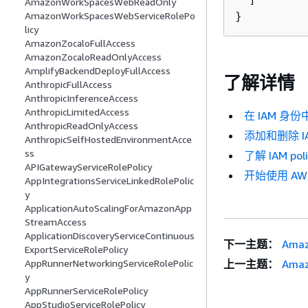
AmazonWorkSpacesWebReadOnly
}
AmazonWorkSpacesWebServiceRolePo
licy
AmazonZocaloFullAccess
AmazonZocaloReadOnlyAccess
AmplifyBackendDeployFullAccess
了解详情
AnthropicFullAccess
AnthropicInferenceAccess
AnthropicLimitedAccess
在 IAM 身
AnthropicReadOnlyAccess
添加和删除 I
AnthropicSelfHostedEnvironmentAcce
ss
了解 IAM po
APIGatewayServiceRolePolicy
开始使用 A
AppIntegrationsServiceLinkedRolePolic
y
ApplicationAutoScalingForAmazonApp
StreamAccess
ApplicationDiscoveryServiceContinuous
下一主题：
Amaz
ExportServiceRolePolicy
上一主题：
Amaz
AppRunnerNetworkingServiceRolePolic
y
AppRunnerServiceRolePolicy
AppStudioServiceRolePolicy