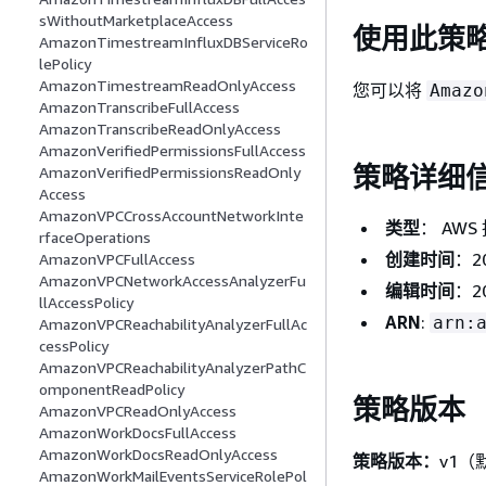
sWithoutMarketplaceAccess
使用此策
AmazonTimestreamInfluxDBServiceRo
lePolicy
AmazonTimestreamReadOnlyAccess
您可以将
Amazo
AmazonTranscribeFullAccess
AmazonTranscribeReadOnlyAccess
AmazonVerifiedPermissionsFullAccess
策略详细
AmazonVerifiedPermissionsReadOnly
Access
AmazonVPCCrossAccountNetworkInte
类型
： AWS
rfaceOperations
创建时间
：20
AmazonVPCFullAccess
AmazonVPCNetworkAccessAnalyzerFu
编辑时间
：20
llAccessPolicy
ARN
:
arn:
AmazonVPCReachabilityAnalyzerFullAc
cessPolicy
AmazonVPCReachabilityAnalyzerPathC
omponentReadPolicy
策略版本
AmazonVPCReadOnlyAccess
AmazonWorkDocsFullAccess
AmazonWorkDocsReadOnlyAccess
策略版本：
v1（
AmazonWorkMailEventsServiceRolePol