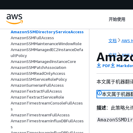
AmazonSQSFullAccess
AmazonSQSReadOnlyAccess
AmazonSSMAutomationApproverAcce
开始使用
ss
AmazonSSMAutomationRole
AmazonSSMDirectoryServiceAccess
AmazonSSMFullAccess
文档
AWS M
AmazonSSMMaintenanceWindowRole
AmazonSSMManagedEC2InstanceDefa
Amazo
文档
AWS M
ultPolicy
AmazonSSMManagedInstanceCore
PDF
Markdo
AmazonSSMPatchAssociation
AmazonSSMReadOnlyAccess
AmazonSSMServiceRolePolicy
本文属于机器翻
AmazonSumerianFullAccess
AmazonTextractFullAccess
本文属于机器
AmazonTextractServiceRole
AmazonTimestreamConsoleFullAcces
描述
：此策略允许 S
s
AmazonTimestreamFullAccess
AmazonSSMDir
AmazonTimestreamInfluxDBFullAcces
s
AmazonTimestreamInfluxDBFullAcces