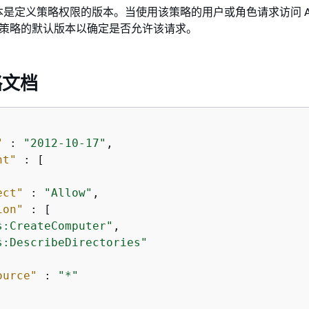
是定义策略权限的版本。当使用该策略的用户或角色请求访问 A
检查策略的默认版本以确定是否允许该请求。
略文档
"
 : 
"2012-10-17"
,

nt"
 : [

ect"
 : 
"Allow"
,

ion"
 : [

s:CreateComputer"
,

s:DescribeDirectories"
ource"
 : 
"*"