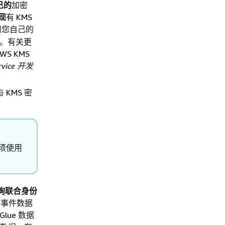
己的
加密
现
有 KMS
用您自己的
储。有关更
AWS KMS
rvice 开发
KMS 密
必须使用
 查询联合身份
与事件数据
lue 数据