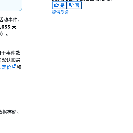
是
否
提供反馈
网络活动事件。
653 天
年）。
用于事件数
的默认和最
il 定价
和
件数据存储。