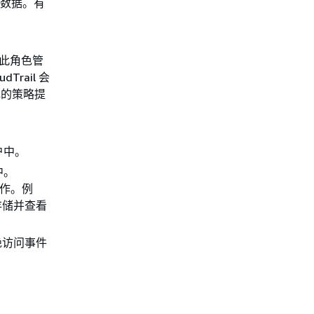
的数据。有
此角色管
Trail 会
色的策略提
户中。
中。
操作。例
存储并查看
绝访问事件