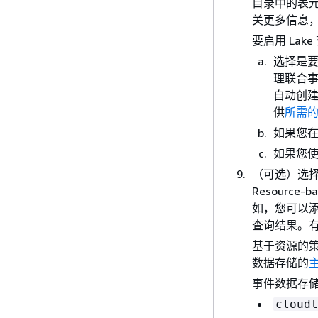
目录中的表元
关更多信息
要启用 La
选择是要
理联合事件
自动创
供
所需
如果您
如果您使
（可选）选择
Resour
如，您可以
查询结果。
基于资源的
数据存储的
事件数据存
cloudt