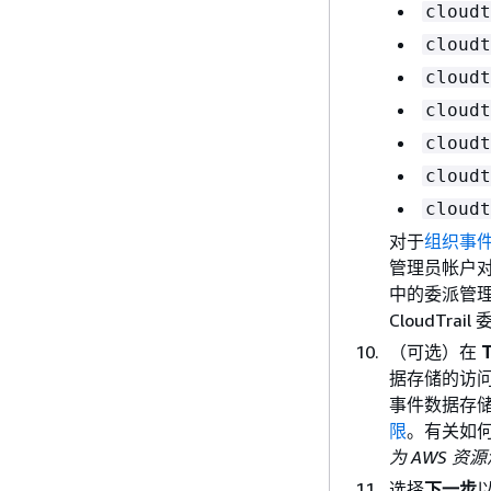
cloudt
cloudt
cloudt
cloudt
cloudt
cloudt
cloudt
对于
组织事
管理员帐户对组
中的委派管
CloudTr
（可选）在
据存储的访问
事件数据存
限
。有关如何
为 AWS 资
选择
下一步