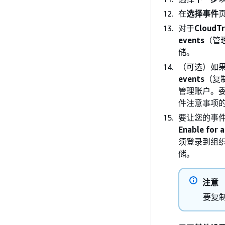
在
选择事件
对于
CloudT
events
（管
储。
（可选）如
events
（复
管理账户。
件注意事项
要让您的事件数
Enable for a
须登录到组
储。
注意
要复制