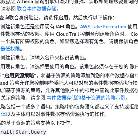
数据让 Athena 查询引擎知道如何查找、读取和处理您要查询
，请参阅
联合事件数据存储
。
ke 查询联合身份验证，请选择
启用
，然后执行以下操作：
创建新角色还是使用现有 IAM 角色。
AWS Lake Formation
使用
数据存储的权限。使用 CloudTrail 控制台创建新角色时， Cloud
建一个具有所需权限的角色。如果您选择现有角色，请确保该角
的最低权限
。
在创建新角色，请输入名称来标识该角色。
用现有角色，请选择要使用的角色。该角色必须存在于您的 账
 “
启用资源策略
”，将基于资源的策略添加到您的事件数据存储
ce-based 策略允许您控制哪些委托人可以对您的事件数据存储执行
添加基于资源的策略，允许其他账户中的根用户查询此事件数据
有关示例策略，请参阅
事件数据存储的基于资源的策略示例
。
策略包括一个或多个语句。策略中的每条语句都定义了支持或拒
主体
以及主体可以对事件数据存储资源执行的操作。
储的基于资源的策略支持以下操作：
rail:StartQuery