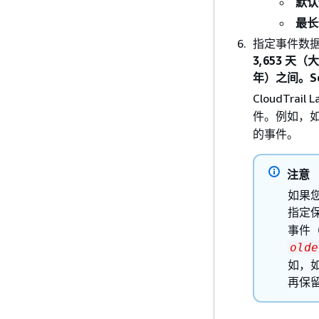
默认
最长
指定事件数
3,653 天
年）之间。Sev
CloudTra
件。例如，如
的事件。
注意
如果您
指定
事件
olde
如，
再保留