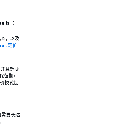
tails
（一
成本，以及
rail 定价
，并且想要
认保留期）
定价模式提
并且需要长达
。