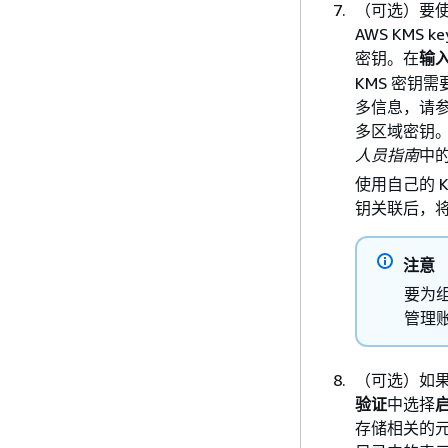
（可选）要使用启
AWS KMS k
密钥。在
输入
KMS 密钥
多信息，请
多区域密钥
人员指南
中
使用自己的 K
钥关联后，将
注意
要为组
管理账
（可选）如果您
验证
中选择
存储相关的元数