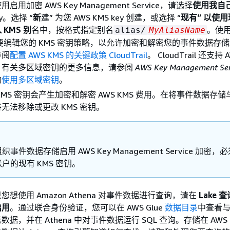
用加密 AWS Key Management Service，请选择
使用我自
ey。选择 “
新
建” 为您 AWS KMS key 创建，或选择 “
现有” 以使用
 KMS 别
名中，按格式指定别名
。使
alias/
MyAliasName
需要编辑您的 KMS 密钥策略，以允许加密和解密您的事件数据存
参阅
配置 AWS KMS 的关键政策 CloudTrail
。 CloudTrail 还支持 
。有关多区域密钥的更多信息，请参阅
AWS Key Management Se
的
使用多区域密钥
。
MS 密钥会产生加密和解密 AWS KMS 费用。在将事件数据存储与 
无法移除或更改 KMS 密钥。
织事件数据存储启用 AWS Key Management Service 加密，
户的现有 KMS 密钥。
想使用 Amazon Athena 对事件数据进行查询，请在
Lake
启用
。通过联合身份验证，您可以在 AWS Glue
数据目录
中查看
据，并在 Athena 中对事件数据运行 SQL 查询。存储在 AWS G