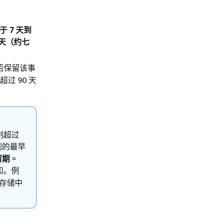
 7 天到
7 天（约七
否保留该事
除超过 90 天
制超过
制的最早
留期
=
和。例
据存储中