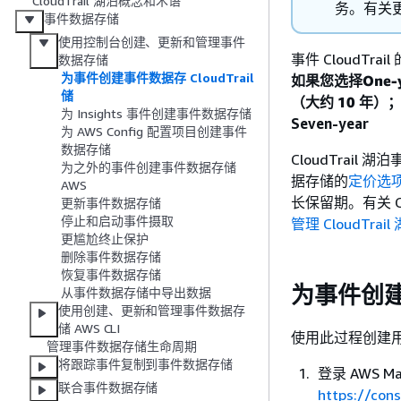
CloudTrail 湖泊概念和术语
务。有关
事件数据存储
使用控制台创建、更新和管理事件
事件 CloudTr
数据存储
为事件创建事件数据存 CloudTrail
如果您选择
One
储
（大约 10 年
为 Insights 事件创建事件数据存储
Seven-year
为 AWS Config 配置项目创建事件
数据存储
CloudTra
为之外的事件创建事件数据存储
据存储的
定价选
AWS
长保留期。有关 Cl
更新事件数据存储
停止和启动事件摄取
管理 CloudTrai
更尴尬终止保护
删除事件数据存储
恢复事件数据存储
为事件创建事
从事件数据存储中导出数据
使用创建、更新和管理事件数据存
储 AWS CLI
使用此过程创建用
管理事件数据存储生命周期
将跟踪事件复制到事件数据存储
登录 AWS Ma
联合事件数据存储
https://con