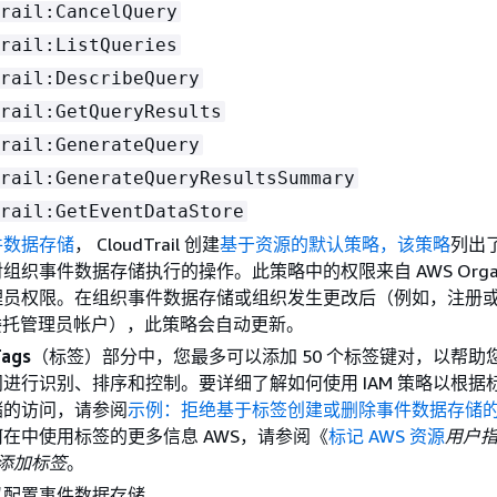
rail:CancelQuery
rail:ListQueries
rail:DescribeQuery
rail:GetQueryResults
rail:GenerateQuery
rail:GenerateQueryResultsSummary
rail:GetEventDataStore
件数据存储
， CloudTrail 创建
基于资源的默认策略，该策略
列出
织事件数据存储执行的操作。此策略中的权限来自 AWS Organiz
理员权限。在组织事件数据存储或组织发生更改后（例如，注册
ail 委托管理员帐户），此策略会自动更新。
Tags
（标签）部分中，您最多可以添加 50 个标签键对，以帮助
进行识别、排序和控制。要详细了解如何使用 IAM 策略以根据
储的访问，请参阅
示例：拒绝基于标签创建或删除事件数据存储
在中使用标签的更多信息 AWS，请参阅《
标记 AWS 资源
用户
源添加标签
。
以配置事件数据存储。