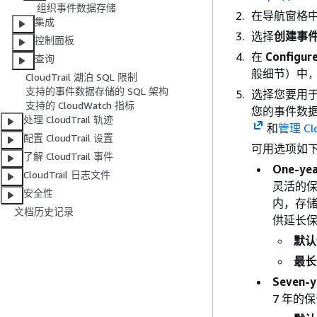
组织事件数据存储
在导航窗格
集成
选择
创建事
控制面板
在
Configure
查询
般细节）中
CloudTrail 湖泊 SQL 限制
支持的事件数据存储的 SQL 架构
选择您要用
支持的 CloudWatch 指标
您的事件数
处理 CloudTrail 轨迹
和
管理 Cl
配置 CloudTrail 设置
可用选项如
了解 CloudTrail 事件
One-y
CloudTrail 日志文件
灵活的保
安全性
内，存储
文档历史记录
供延长
默认
最长
Seven-
7 年的