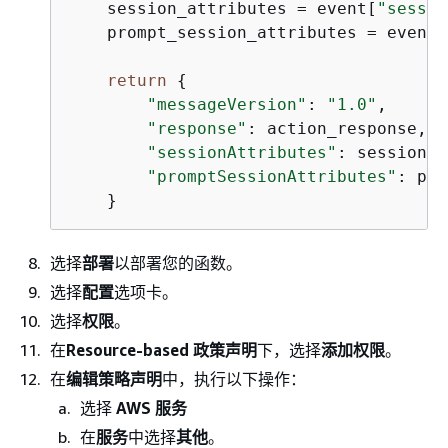
    session_attributes = event[
"sessio
    prompt_session_attributes = event[
return
{
"messageVersion"
: 
"1.0"
,

"response"
: action_response,

"sessionAttributes"
: session_a
"promptSessionAttributes"
: pro
    }
选择
部署
以部署您的函数。
选择
配置
选项卡。
选择
权限
。
在
Resource-based 政策声明
下，选择
添加权限
。
在
编辑策略声明
中，执行以下操作：
选择
AWS 服务
在
服务
中选择
其他
。