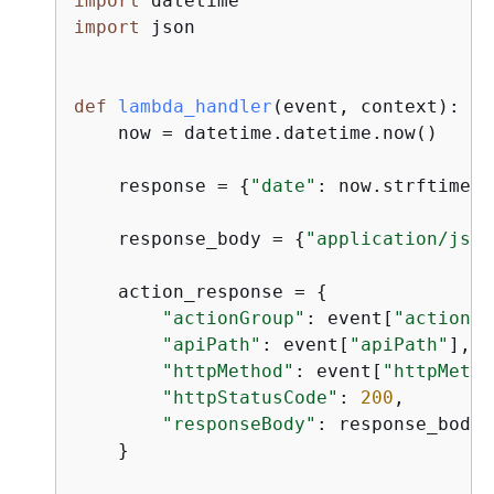
import
import
 json

def
lambda_handler
(
event, context
):
    now = datetime.datetime.now()

    response = 
{
"date"
: now.strftime(
"
    response_body = 
{
"application/json
    action_response = 
{
"actionGroup"
: event[
"actionGr
"apiPath"
: event[
"apiPath"
],

"httpMethod"
: event[
"httpMetho
"httpStatusCode"
: 
200
,

"responseBody"
: response_body,

    }
