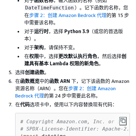
对于
函数名称
，输入函数的名称（例如
）。记下函数的名称，您
DateTimeFunction
在
步骤 2：创建 Amazon Bedrock 代理
的第 15 步
中需要该名称。
对于
运行时
，选择
Python 3.9
（或您的首选版
本）。
对于
架构
，请保持不变。
在
权限
中，选择
更改默认执行角色
，然后选择
创
建具有基本 Lambda 权限的新角色
。
选择
创建函数
。
在
函数概览
中的
函数 ARN
下，记下该函数的 Amazon
资源名称（ARN）。您在
步骤 2：创建 Amazon
Bedrock 代理
的第 24 步中需要此名称。
在
代码
选项卡中，使用以下内容替换现有代码：
# Copyright Amazon.com, Inc. or its af
# SPDX-License-Identifier: Apache-2.0