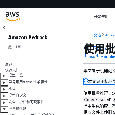
开始使用
文档
Amazo
Amazon Bedrock
使用
文档
Amazo
用户指南
RSS
Markdo
概述
快速入门
本文属于机器翻
模型一览
本文属于机器
型号可用&amp;性兼容性
构建
使用批量推理，
模型自定义
AP
Converse
安全、护栏和可观察性
桶中生成响应，
容量和性能
相应文件上传到 