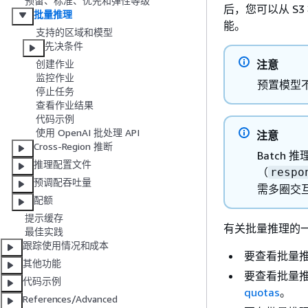
预留、标准、优先和弹性等级
后，您可以从 S
批量推理
能。
支持的区域和模型
先决条件
注意
创建作业
监控作业
预置模型
停止任务
查看作业结果
代码示例
使用 OpenAI 批处理 API
注意
Cross-Region 推断
Batch
推理配置文件
（
respo
预调配吞吐量
需多圈交
配额
提示缓存
有关批量推理的
最佳实践
跟踪使用情况和成本
要查看批量
其他功能
要查看批量推
代码示例
quotas
。
References/Advanced