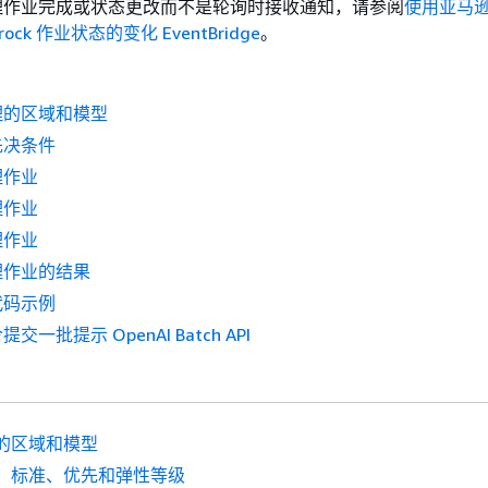
理作业完成或状态更改而不是轮询时接收通知，请参阅
使用亚马
drock 作业状态的变化 EventBridge
。
理的区域和模型
先决条件
理作业
理作业
理作业
理作业的结果
代码示例
一批提示 OpenAI Batch API
的区域和模型
、标准、优先和弹性等级