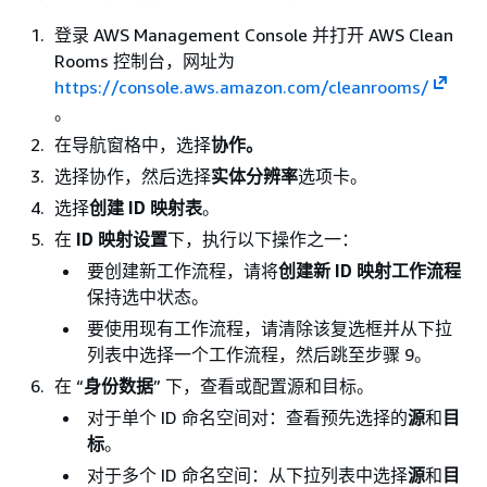
登录 AWS Management Console 并打开 AWS Clean
Rooms 控制台，网址为
https://console.aws.amazon.com/cleanrooms/
。
在导航窗格中，选择
协作。
选择协作，然后选择
实体分辨率
选项卡。
选择
创建 ID 映射表
。
在
ID 映射设置
下，执行以下操作之一：
要创建新工作流程，请将
创建新 ID 映射工作流程
保持选中状态。
要使用现有工作流程，请清除该复选框并从下拉
列表中选择一个工作流程，然后跳至步骤 9。
在 “
身份数据
” 下，查看或配置源和目标。
对于单个 ID 命名空间对：查看预先选择的
源
和
目
标
。
对于多个 ID 命名空间：从下拉列表中选择
源
和
目