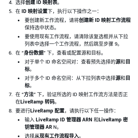
选择
创建 ID 映射表
。
在
ID 映射设置
下，执行以下操作之一：
要创建新工作流程，请将
创建新 ID 映射工作流程
保持选中状态。
要使用现有工作流程，请清除该复选框并从下拉
列表中选择一个工作流程，然后跳至步骤 9。
在 “
身份数据
” 下，查看或配置源和目标。
对于单个 ID 命名空间对：查看预先选择的
源
和
目
标
。
对于多个 ID 命名空间：从下拉列表中选择
源
和
目
标
。
在 “
方法
” 下，验证所选的 ID 映射工作流方法是否正
在
LiveRamp 转码
。
要进行
LiveRamp 配置
，请执行以下任一操作：
输入
LiveRamp ID 管理器 ARN
和
LiveRamp 密
钥管理器 AR
N。
选择
从现有工作流程导入
。