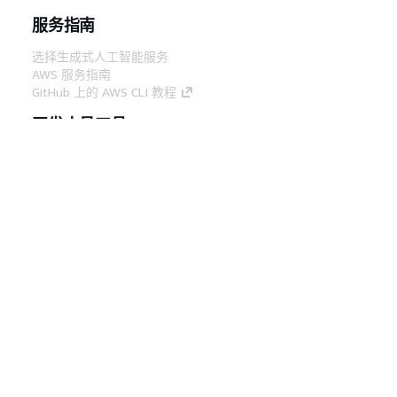
服务指南
选择生成式人工智能服务
AWS 服务指南
GitHub 上的 AWS CLI 教程
开发人员工具
AWS 代码示例库
AWS CLI
AWS 构建者中心
AWS 开发人员工具博客
有用的链接
下载 AWS 文档 MCP 服务器
登录 AWS 管理控制台
AWS re:Post
隐私
网站条款
Cookie 首选项
© 2026,
Amazon Web Services, Inc. 或其附属公司。保留所有