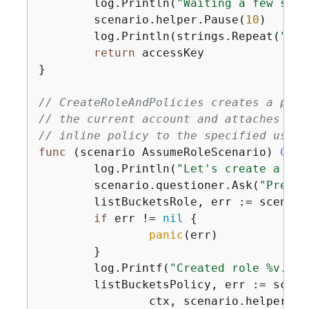
	log.Println(
"Waiting a few seco
	scenario.helper.Pause(
10
)

	log.Println(strings.Repeat(
"-"
,
return
 accessKey

}

// CreateRoleAndPolicies creates a poli
// the current account and attaches the
// inline policy to the specified user 
func
(scenario AssumeRoleScenario)
Crea
	log.Println(
"Let's create a rol
	scenario.questioner.Ask(
"Press 
	listBucketsRole, err := scenario.roleWrapper.CreateRole(ctx, scenario.helper.GetName(), *user.Arn)

if
 err != 
nil
{
panic
(err)

	}

	log.Printf(
"Created role %v.\n"
	listBucketsPolicy, err := scenario.policyWrapper.CreatePolicy(

		ctx, scenario.helper.G