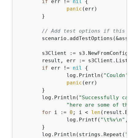
if
 err != 
nil
{
panic
(err)

	}

// Add test options if this is 
	scenario.addTestOptions(&assumeRoleConfig)

	s3Client := s3.NewFromConfig(assumeRoleConfig)

	result, err := s3Client.ListBu
if
 err != 
nil
{
		log.Println(
"Couldn't l
panic
(err)

	}

	log.Println(
"Successfully calle
"here are some of them:
for
 i := 
0
; i < 
len
(result.Buck
		log.Printf(
"\t%v\n"
, *r
	}

	log.Println(strings.Repeat(
"-"
,