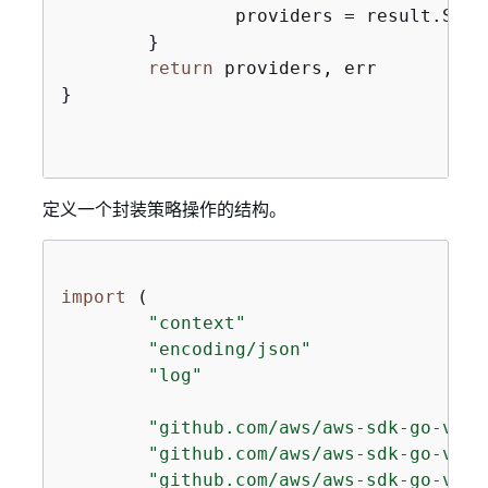
		providers = result.SAMLProviderList

	}

return
 providers, err

}

定义一个封装策略操作的结构。
import
 (

"context"
"encoding/json"
"log"
"github.com/aws/aws-sdk-go-v2/a
"github.com/aws/aws-sdk-go-v2/s
"github.com/aws/aws-sdk-go-v2/s