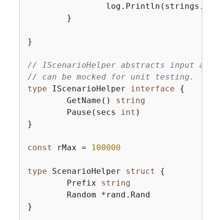
		log.Println(strings.Re
	}

}

// IScenarioHelper abstracts input and 
// can be mocked for unit testing.
type
 IScenarioHelper 
interface
{
	GetName() 
string
	Pause(secs 
int
)

}

const
 rMax = 
100000
type
 ScenarioHelper 
struct
{
	Prefix 
string
	Random *rand.Rand

}
