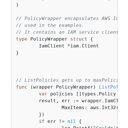
)

// PolicyWrapper encapsulates AWS Ident
// used in the examples.
// It contains an IAM service client th
type
 PolicyWrapper 
struct
{
	IamClient *iam.Client

}

// ListPolicies gets up to maxPolicies 
func
(wrapper PolicyWrapper)
ListPolici
var
 policies []types.Policy

	result, err := wrapper.IamClie
		MaxItems: aws.Int32(maxPolicies),

	})

if
 err != 
nil
{