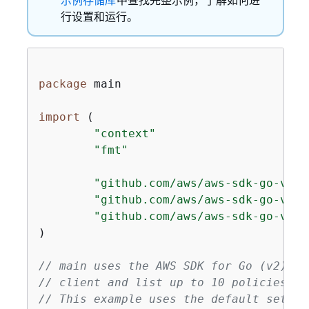
行设置和运行。
package
 main

import
 (

"context"
"fmt"
"github.com/aws/aws-sdk-go-v2/a
"github.com/aws/aws-sdk-go-v2/c
"github.com/aws/aws-sdk-go-v2/s
)

// main uses the AWS SDK for Go (v2) to
// client and list up to 10 policies in
// This example uses the default settin