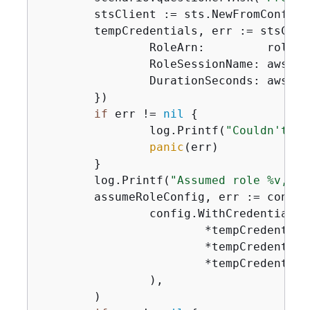
	stsClient := sts.NewFromConfig(*noPermsConfig)

	tempCredentials, err := stsCli
		RoleArn:         role.Arn,

		RoleSessionName: aws.S
		DurationSeconds: aws.I
	})

if
 err != 
nil
{
		log.Printf(
"Couldn't as
panic
(err)

	}

	log.Printf(
"Assumed role %v, go
	assumeRoleConfig, err := config.LoadDefaultConfig(ctx,

		config.WithCredentialsProvider(credentials.NewStaticCredentialsProvider(

			*tempCredentials.Credentials.AccessKeyId,

			*tempCredentials.Credentials.SecretAccessKey,

			*tempCredentials.Credentials.SessionToken),

		),

	)
