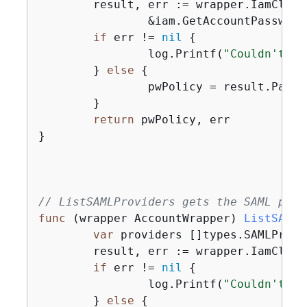
	result, err := wrapper.IamClient.GetAccountPasswordPolicy(ctx,

		&iam.GetAccountPasswor
if
 err != 
nil
{
		log.Printf(
"Couldn't ge
	} 
else
{
		pwPolicy = result.PasswordPolicy

	}

return
 pwPolicy, err

}

// ListSAMLProviders gets the SAML prov
func
(wrapper AccountWrapper)
ListSAMLP
var
 providers []types.SAMLProvi
	result, err := wrapper.IamClie
if
 err != 
nil
{
		log.Printf(
"Couldn't li
	} 
else
{