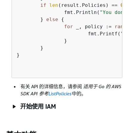
if
len
(result.Policies) == 
0
{
		fmt.Println(
"You don't 
	} 
else
{
for
 _, policy := 
range
 
			fmt.Printf(
"\t%
		}

	}

}

有关 API 的详细信息，请参阅
适用于 Go 的 AWS
SDK API 参考
ListPolicies
中的。
开始使用 IAM