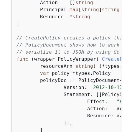
	Action    []
string
	Principal 
map
[
string
]
string
`js
	Resource  *
string
`js
}

// CreatePolicy creates a policy that g
// PolicyDocument shows how to work wit
// serialize it to JSON by using Go's J
func
(wrapper PolicyWrapper)
CreatePoli
	resourceArn 
string
)
(*types.Pol
var
 policy *types.Policy

	policyDoc := PolicyDocument
{
		Version: 
"2012-10-17"
,

		Statement: []PolicySta
			Effect:   
"Allo
			Action:   actions,

			Resource: aws.String(resourceArn),

		}},

	}
