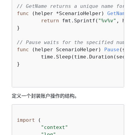
// GetName returns a unique name formed
func
(helper *ScenarioHelper)
GetName
()
return
 fmt.Sprintf(
"%v%v"
, help
}

// Pause waits for the specified number
func
(helper ScenarioHelper)
Pause
(secs
	time.Sleep(time.Duration(secs) * time.Second)

}

定义一个封装账户操作的结构。
import
 (

"context"
"log"