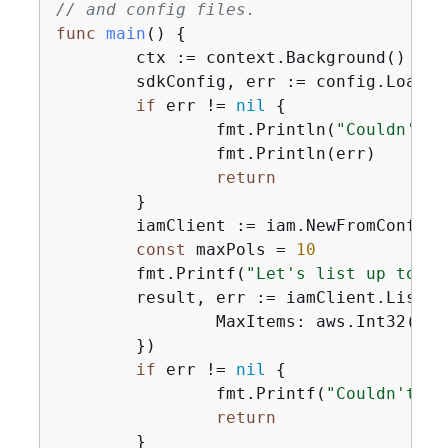
// and config files.
func
main
()
{
	ctx := context.Background()

	sdkConfig, err := config.LoadDefaultConfig(ctx)

if
 err != 
nil
{
		fmt.Println(
"Couldn't l
		fmt.Println(err)

return
	}

	iamClient := iam.NewFromConfig(sdkConfig)

const
 maxPols = 
10
	fmt.Printf(
"Let's list up to %v
	result, err := iamClient.ListP
		MaxItems: aws.Int32(maxPols),

	})

if
 err != 
nil
{
		fmt.Printf(
"Couldn't li
return
	}
