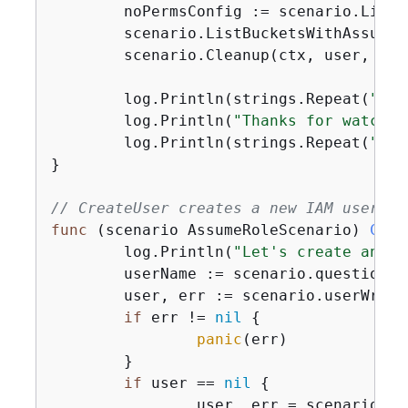
	noPermsConfig := scenario.ListBucketsWithoutPermissions(ctx, accessKey)

	scenario.ListBucketsWithAssumedRole(ctx, noPermsConfig, role)

	scenario.Cleanup(ctx, user, role)

	log.Println(strings.Repeat(
"-"
,
	log.Println(
"Thanks for watchin
	log.Println(strings.Repeat(
"-"
,
}

// CreateUser creates a new IAM user. T
func
(scenario AssumeRoleScenario)
Crea
	log.Println(
"Let's create an ex
	userName := scenario.questioner
	user, err := scenario.userWrapper.GetUser(ctx, userName)

if
 err != 
nil
{
panic
(err)

	}

if
 user == 
nil
{
		user, err = scenario.userWrapper.CreateUser(ctx, userName)
