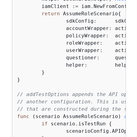
	iamClient := iam.NewFromConfig(sdkConfig)

return
 AssumeRoleScenario
{
		sdkConfig:      sdkConfig,

		accountWrapper: action
		policyWrapper:  action
		roleWrapper:    action
		userWrapper:    action
		questioner:     questioner,

		helper:         helper,

	}

}

// addTestOptions appends the API optio
// another configuration. This is used 
// that are constructed during the scen
func
(scenario AssumeRoleScenario)
addT
if
 scenario.isTestRun 
{
		scenarioConfig.APIOpti