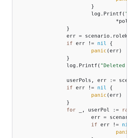
			}

			log.Printf(
"Det
				*policy.PolicyName, *role.RoleName)

		}

		err = scenario.roleWrapper.DeleteRole(ctx, *role.RoleName)

if
 err != 
nil
{
panic
(err)

		}

		log.Printf(
"Deleted rol
		userPols, err := scenario.userWrapper.ListUserPolicies(ctx, *user.UserName)

if
 err != 
nil
{
panic
(err)

		}

for
 _, userPol := 
range
			err = scenario.userWrapper.DeleteUserPolicy(ctx, *user.UserName, userPol)

if
 err != 
nil
{
panic
(e