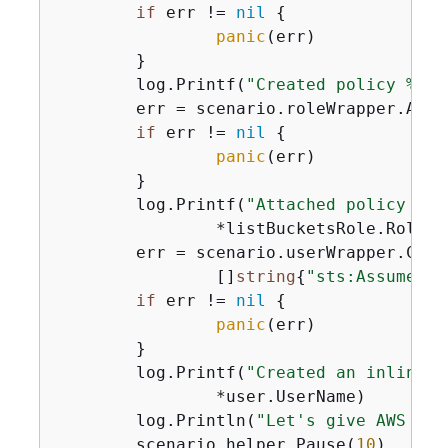
if
 err != 
nil
{
panic
(err)

	}

	log.Printf(
"Created policy %v.\
	err = scenario.roleWrapper.AttachRolePolicy(ctx, *listBucketsPolicy.Arn, *listBucketsRole.RoleName)

if
 err != 
nil
{
panic
(err)

	}

	log.Printf(
"Attached policy %v 
		*listBucketsRole.RoleName)

	err = scenario.userWrapper.CreateUserPolicy(ctx, *user.UserName, scenario.helper.GetName(),

		[]
string
{
"sts:AssumeRol
if
 err != 
nil
{
panic
(err)

	}

	log.Printf(
"Created an inline p
		*user.UserName)

	log.Println(
"Let's give AWS a f
	scenario.helper.Pause(
10
)
