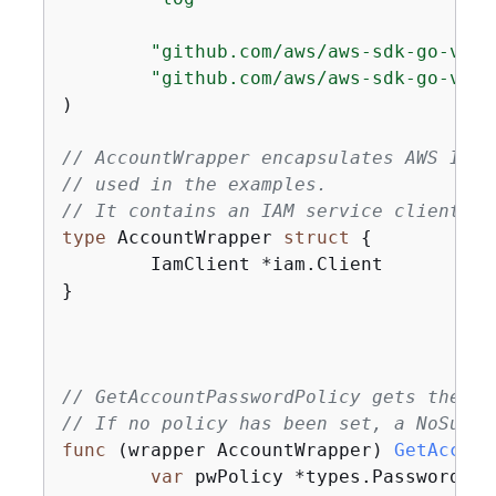
"github.com/aws/aws-sdk-go-v2/s
"github.com/aws/aws-sdk-go-v2/s
)

// AccountWrapper encapsulates AWS Iden
// used in the examples.
// It contains an IAM service client th
type
 AccountWrapper 
struct
{
	IamClient *iam.Client

}

// GetAccountPasswordPolicy gets the ac
// If no policy has been set, a NoSuchE
func
(wrapper AccountWrapper)
GetAccoun
var
 pwPolicy *types.PasswordPoli