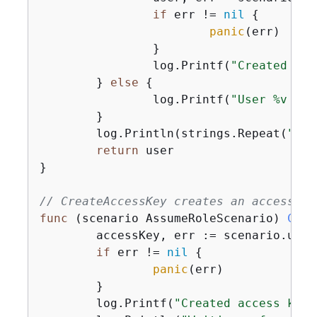
if
 err != 
nil
{
panic
(err)

		}

		log.Printf(
"Created use
	} 
else
{
		log.Printf(
"User %v alr
	}

	log.Println(strings.Repeat(
"-"
,
return
 user

}

// CreateAccessKey creates an access ke
func
(scenario AssumeRoleScenario)
Crea
	accessKey, err := scenario.userWrapper.CreateAccessKeyPair(ctx, *user.UserName)

if
 err != 
nil
{
panic
(err)

	}

	log.Printf(
"Created access key 