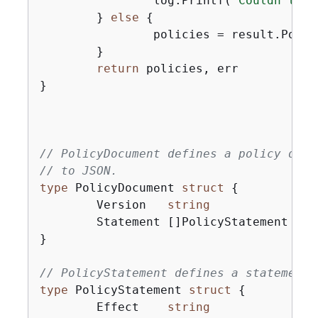
		log.Printf(
"Couldn't li
	} 
else
{
		policies = result.Policies

	}

return
 policies, err

}

// PolicyDocument defines a policy docu
// to JSON.
type
 PolicyDocument 
struct
{
	Version   
string
	Statement []PolicyStatement

}

// PolicyStatement defines a statement 
type
 PolicyStatement 
struct
{
	Effect    
string