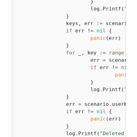
			}

			log.Printf(
"Del
		}

		keys, err := scenario.userWrapper.ListAccessKeys(ctx, *user.UserName)

if
 err != 
nil
{
panic
(err)

		}

for
 _, key := 
range
 key
			err = scenario.userWrapper.DeleteAccessKey(ctx, *user.UserName, *key.AccessKeyId)

if
 err != 
nil
{
panic
(e
			}

			log.Printf(
"Del
		}

		err = scenario.userWrapper.DeleteUser(ctx, *user.UserName)

if
 err != 
nil
{
panic
(err)

		}

		log.Printf(
"Deleted use