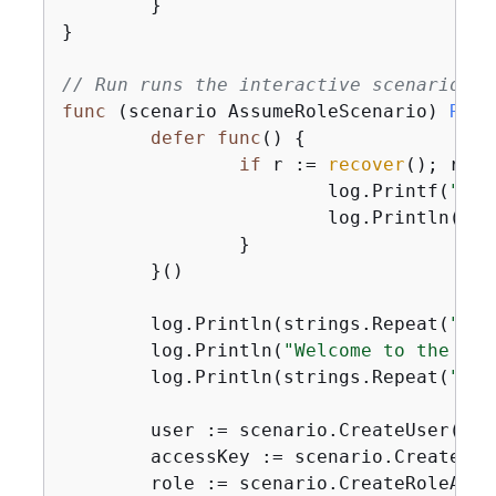
	}

}

// Run runs the interactive scenario.
func
(scenario AssumeRoleScenario)
Run
(
defer
func
()
{
if
 r := 
recover
(); r !=
			log.Printf(
"Som
			log.Println(r)

		}

	}()

	log.Println(strings.Repeat(
"-"
,
	log.Println(
"Welcome to the AWS
	log.Println(strings.Repeat(
"-"
,
	user := scenario.CreateUser(ctx)

	accessKey := scenario.CreateAccessKey(ctx, user)

	role := scenario.CreateRoleAndPolicies(ctx, user)
