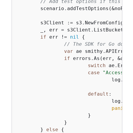
// Add test options if this is 
	scenario.addTestOptions(&noPermsConfig)

	s3Client := s3.NewFromConfig(noPermsConfig)

	_, err = s3Client.ListBuckets(
if
 err != 
nil
{
// The SDK for Go does 
var
 ae smithy.APIError

if
 errors.As(err, &ae) 
switch
 ae.Error
case
"AccessDen
				log.P
default
:

				log.P
panic
(e
			}

		}

	} 
else
{