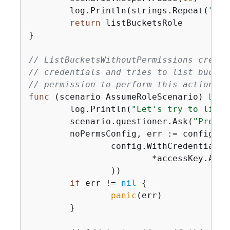
	log.Println(strings.Repeat(
"-"
,
return
 listBucketsRole

}

// ListBucketsWithoutPermissions create
// credentials and tries to list bucket
// permission to perform this action, t
func
(scenario AssumeRoleScenario)
List
	log.Println(
"Let's try to list 
	scenario.questioner.Ask(
"Press 
	noPermsConfig, err := config.LoadDefaultConfig(ctx,

		config.WithCredentialsProvider(credentials.NewStaticCredentialsProvider(

			*accessKey.Ac
		))

if
 err != 
nil
{
panic
(err)

	}
