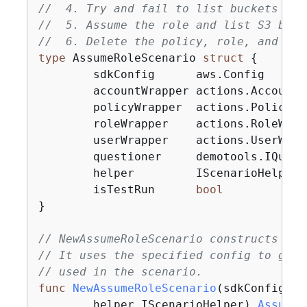
//  4. Try and fail to list buckets wit
//  5. Assume the role and list S3 buck
//  6. Delete the policy, role, and use
type
 AssumeRoleScenario 
struct
{
	sdkConfig      aws.Config

	accountWrapper actions.AccountWrapper

	policyWrapper  actions.PolicyWrapper

	roleWrapper    actions.RoleWrapper

	userWrapper    actions.UserWrapper

	questioner     demotools.IQuestioner

	helper         IScenarioHelper

	isTestRun      
bool
}

// NewAssumeRoleScenario constructs an 
// It uses the specified config to get 
// used in the scenario.
func
NewAssumeRoleScenario
(sdkConfig aw
	helper IScenarioHelper)
AssumeR