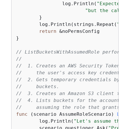
		log.Println(
"Expected A
"but the call s
	}

	log.Println(strings.Repeat(
"-"
,
return
 &noPermsConfig

}

// ListBucketsWithAssumedRole performs 
//
//  1. Creates an AWS Security Token Se
//     the user's access key credential
//  2. Gets temporary credentials by as
//     buckets.
//  3. Creates an Amazon S3 client from
//  4. Lists buckets for the account. B
//     assuming the role that grants pe
func
(scenario AssumeRoleScenario)
List
	log.Println(
"Let's assume the r
	scenario.questioner.Ask(
"Press 