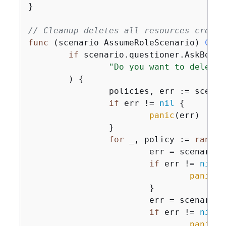
}

// Cleanup deletes all resources create
func
(scenario AssumeRoleScenario)
Clea
if
 scenario.questioner.AskBool(

"Do you want to delete 
	) 
{
		policies, err := scenario.roleWrapper.ListAttachedRolePolicies(ctx, *role.RoleName)

if
 err != 
nil
{
panic
(err)

		}

for
 _, policy := 
range
 
			err = scenario.roleWrapper.DetachRolePolicy(ctx, *role.RoleName, *policy.PolicyArn)

if
 err != 
nil
{
panic
(e
			}

			err = scenario.policyWrapper.DeletePolicy(ctx, *policy.PolicyArn)

if
 err != 
nil
{
panic
(e