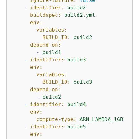
ignore-failure:
false
-
identifier:
build2
buildspec:
build2.yml
env:
variables:
BUILD_ID:
build2
depend-on:
-
build1
-
identifier:
build3
env:
variables:
BUILD_ID:
build3
depend-on:
-
build2
-
identifier:
build4
env:
compute-type:
ARM_LAMBDA_1GB
-
identifier:
build5
env: