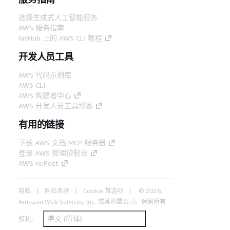
选择生成式人工智能服务
AWS 服务指南
GitHub 上的 AWS CLI 教程
开发人员工具
AWS 代码示例库
AWS CLI
AWS 构建者中心
AWS 开发人员工具博客
有用的链接
下载 AWS 文档 MCP 服务器
登录 AWS 管理控制台
AWS re:Post
隐私
网站条款
Cookie 首选项
© 2026,
Amazon Web Services, Inc. 或其附属公司。保留所有
中文 (简体)
权利。