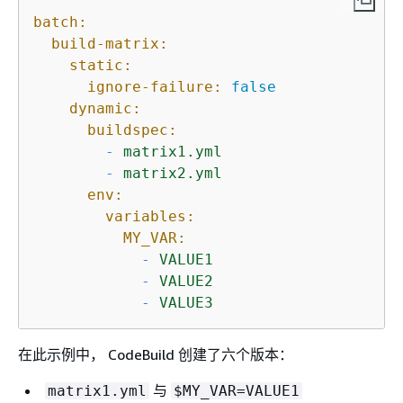
batch:
build-matrix:
static:
ignore-failure:
false
dynamic:
buildspec:
-
matrix1.yml
-
matrix2.yml
env:
variables:
MY_VAR:
-
VALUE1
-
VALUE2
-
VALUE3
在此示例中， CodeBuild 创建了六个版本：
与
matrix1.yml
$MY_VAR=VALUE1