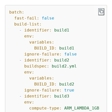
batch:
fast-fail:
false
build-list:
-
identifier:
build1
env:
variables:
BUILD_ID:
build1
ignore-failure:
false
-
identifier:
build2
buildspec:
build2.yml
env:
variables:
BUILD_ID:
build2
ignore-failure:
true
-
identifier:
build3
env:
compute-type:
ARM_LAMBDA_1GB