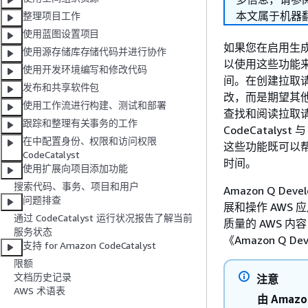
本文属于机器
整理项目工作
使用蓝图设置项目
如果您在启用生成人
使用源存储库存储代码并进行协作
以使用这些功能
使用开发环境编写和修改代码
间。在创建拉取
发布和共享软件包
改，而是期望其
使用工作流进行构建、测试和部署
查找和阅读拉取
跟踪和整理有关事务的工作
CodeCatalys
在中配置身份、权限和访问权限
这些功能既可以
CodeCatalyst
时间。
使用扩展向项目添加功能
搜索代码、事务、项目和用户
Amazon Q 
问题排查
展和操作 AWS 
通过 CodeCatalyst 运行状况报告了解当前
质量的 AWS 
服务状态
《Amazon Q Deve
支持 for Amazon CodeCatalyst
限额
文档历史记录
注意
AWS 术语表
由 Amazo