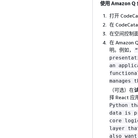
使用 Amazon 
打开 CodeCa
在 CodeC
在空间控制
在 Amaz
明。例如，
“
presentat
an applic
functiona
manages t
（可选）在
择 Reac
Python th
data is p
core logi
layer tha
also want