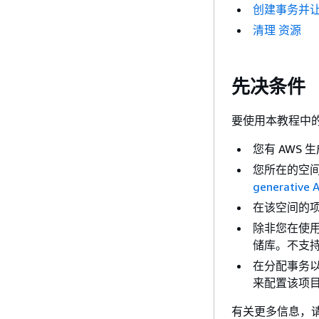
创建事务并让 
清理 资源
先决条件
要使用本教程中的 
您有 AWS 生
您所在的空
generative A
在该空间的
除非您在使
储库。不支
在分配事务
来配置该项
有关更多信息，