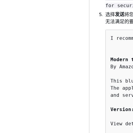
for secur
选择
发送
将您
无法满足的要
I recom
       
Modern 
By Amaz
This bl
The app
and ser
Version
View det