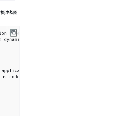
并概述蓝图
on blueprint based on 

e dynamic and can always be updated and edited
 application with a modular presentation, app
 as code (IaC), continuous integration and co