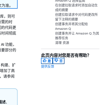
Amazon Q 选择蓝图
文为准。
在创建拉取请求时添加自动生
成的摘要
创建拉取请求中对代码更改所
代码库，则可
留下注释的摘要
所需的时
创建事务并将其分配给
们的代码更
Amazon Q
有时间彻底
创建事务并让 Amazon Q 为其
推荐任务
清理 资源
 AI 功能，
重要部分的
此页内容对您是否有帮助？
是
否
解、构建、扩
提供反馈
型增加了高
息，请参阅
描述
、