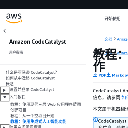
开始使用
文档
Amazo
Amazon CodeCatalyst
教程：使
文档
Amazo
用户指南
作
什么是亚马逊 CodeCatalyst？
PDF
Markdo
如何从中迁移 CodeCatalyst
概念
设置并登录 CodeCatalyst
CodeCatal
入门教程
信息，请参阅
如何
教程：使用现代三层 Web 应用程序蓝图
本文属于机器翻
创建项目
教程：从一个空项目开始
CodeCata
教程：使用生成式人工智能功能
使用空间组织资源
多信息，请参