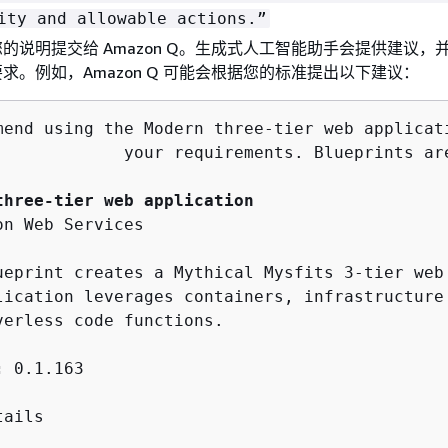
ity and allowable actions.”
的说明提交给 Amazon Q。生成式人工智能助手会提供建议，
求。例如，Amazon Q 可能会根据您的标准提出以下建议：
mend using the Modern three-tier web applicati
             your requirements. Blueprints ar
three-tier web application
on Web Services

ueprint creates a Mythical Mysfits 3-tier web
lication leverages containers, infrastructure
verless code functions.

:
 0.1.163

ails
