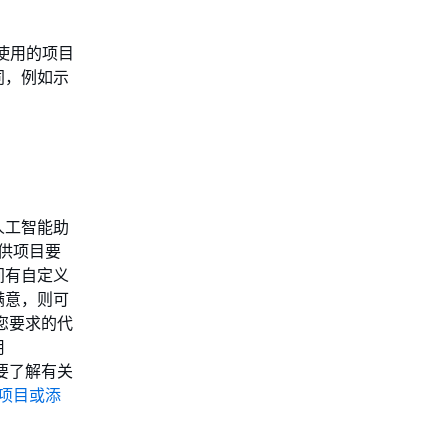
使用的项目
同，例如示
人工智能助
提供项目要
间有自定义
满意，则可
足您要求的代
用
要了解有关
建项目或添