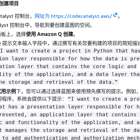
Q 创建项目
talyst 控制台，
网址为 https://codecatalyst.aws/
。
atalyst 控制台中，导航到要创建蓝图的空间。
面板上，选择
使用 Amazon Q 创建
。
on Q 提示文本输入字段中，通过撰写有关您要构建的项目的简短描
I want to create a project in Python that ha
ion layer responsible for how the data is pre
ation layer that contains the core logic and
lity of the application, and a data layer tha
he storage and retrieval of the data.”
试用示例
下，您可以通过选择蓝图来使用预先撰写的提示。例如
t 应用程序，系统会提供以下提示：
“I want to create a pro
at has a presentation layer responsible for h
resented, an application layer that contains 
c and functionality of the application, and a
t manages the storage and retrieval of the da
 to add authentication and authorization mech