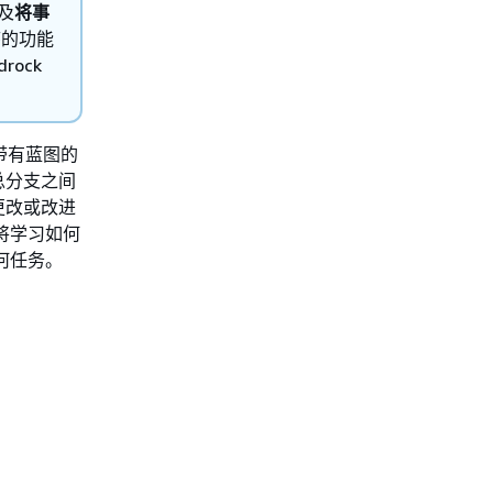
及
将事
序的功能
rock
建带有蓝图的
总分支之间
更改或改进
您将学习如何
何任务。