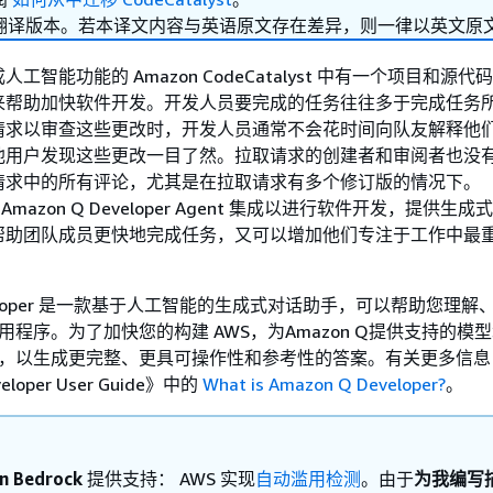
翻译版本。若本译文内容与英语原文存在差异，则一律以英文原
工智能功能的 Amazon CodeCatalyst 中有一个项目和源
来帮助加快软件开发。开发人员要完成的任务往往多于完成任务
请求以审查这些更改时，开发人员通常不会花时间向队友解释他
他用户发现这些更改一目了然。拉取请求的创建者和审阅者也没
请求中的所有评论，尤其是在拉取请求有多个修订版的情况下。
t 与 Amazon Q Developer Agent 集成以进行软件开发，提供生成式
帮助团队成员更快地完成任务，又可以增加他们专注于工作中最
Developer 是一款基于人工智能的生成式对话助手，可以帮助您理
应用程序。为了加快您的构建 AWS，为Amazon Q提供支持的模
内容，以生成更完整、更具可操作性和参考性的答案。有关更多信
loper User Guide》
中的
What is Amazon Q Developer?
。
n Bedrock
提供支持： AWS 实现
自动滥用检测
。由于
为我编写