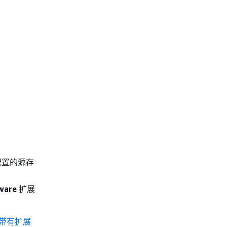
配置的源存
tware
扩展
带有扩展