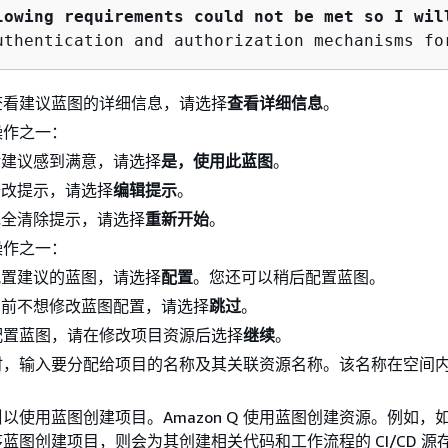
lowing requirements could not be met so I wil
查看建议蓝图的详细信息，请选择
查看详细信息
。
操作之一：
对建议感到满意，请选择
是，使用此蓝图
。
修改提示，请选择
编辑提示
。
完全清除提示，请选择
重新开始
。
操作之一：
配置建议的蓝图，请选择
配置
。您还可以稍后配置蓝图。
目前不想修改蓝图配置，请选择
跳过
。
配置蓝图，请在修改项目资源后选择
继续
。
时，输入要分配给项目的名称及其关联资源名称。该名称在空间
目
以使用蓝图创建项目。Amazon Q 使用蓝图创建资源。例如，
蓝图创建项目，则会为其创建相关代码和工作流程的 CI/CD 源