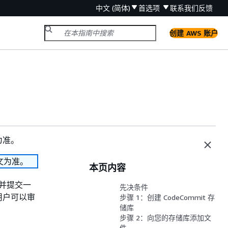
中文 (简体)
首选项
联系我们
反馈
创建 AWS 账户
为准。
文为准。
本页内容
库并提交一
先决条件
用户可以审
步骤 1：创建 CodeCommit 存
储库
步骤 2：向您的存储库添加文
件