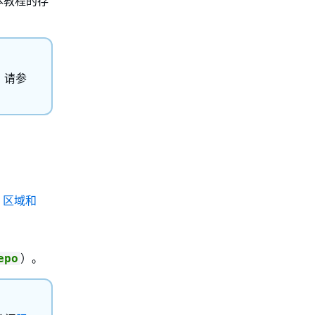
于本教程的存
，请参
阅
区域和
）。
epo