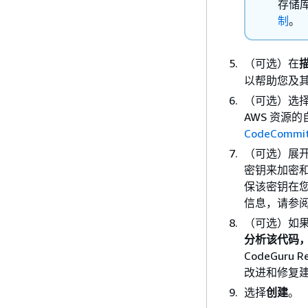
存储
制
。
（可选）在
以帮助您及
（可选）选
AWS 资源
CodeCommi
（可选）展
密钥来加密
保该密钥在您
信息，请参
（可选）如
分析该代码，请选
CodeGur
改进和修复建议
选择
创建
。