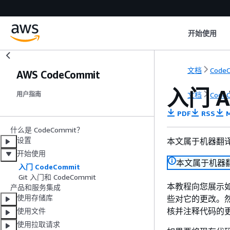
开始使用
文档
Code
AWS CodeCommit
入门 A
文档
Code
用户指南
PDF
RSS
M
什么是 CodeCommit？
设置
本文属于机器翻
开始使用
本文属于机器
入门 CodeCommit
Git 入门和 CodeCommit
本教程向您展示如
产品和服务集成
使用存储库
些对它的更改。
核并注释代码的
使用文件
使用拉取请求