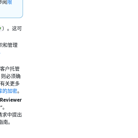
参阅
限
）。这可
y
织和管理
S
的客户托管
，则必须确
。有关更多
存储库的加密
。
Reviewer
r”。
取请求中提出
户指南。