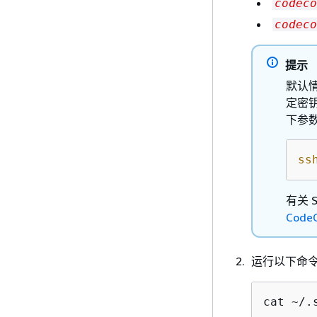
codeco
codeco
提示
默认
定密钥
下参
ss
有关 
Code
运行以下命令
cat ~/.