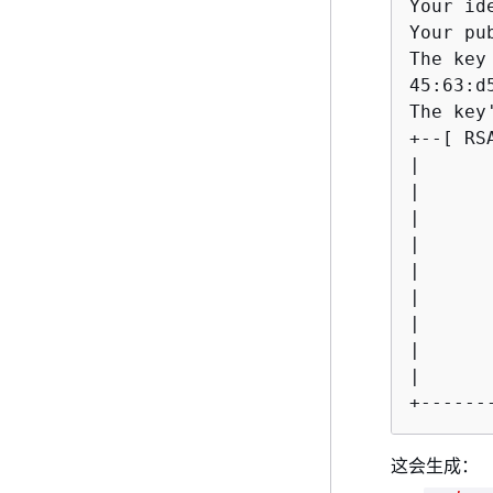
Your id
Your pu
The key
45:63:d
The key
+--[ RSA
|       
|       
|       
|       
|       
|       
|       
|       
|       
+------
这会生成：