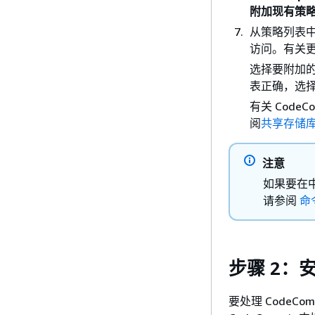
附加现有策略
从策略列表
访问。有关
选择要附加
表正确，选
有关 Cod
阅
共享存储
注意
如果要在中使
请参阅
命
步骤 2：安
要处理 CodeC