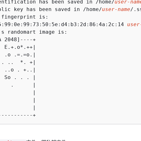
entification has been saved in /home/
user-nam
blic key has been saved in /home/
user-name
/.s
 fingerprint is:

5:99:0e:99:73:50:5e:d4:b3:2d:86:4a:2c:14 
user
's randomart image is:

 2048]----+

 E.+.o*.++|

 .o .=.=o.|

. ..  *. +|

 ..o . +..|

 So . . . |

   .      |

          |

          |

          |

-----------+