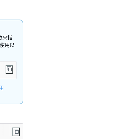
参数来指
过使用以
用