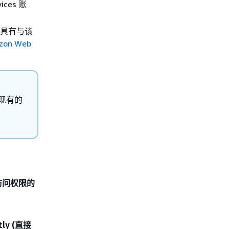
ices 账
保您具有与该
zon Web
的是现有的
 访问权限的
ctly (直接