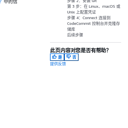
步骤 2：安装 Git
？
中的信
第 3 步：在 Linux、macOS 或
Unix 上配置凭证
步骤 4：Connect 连接到
CodeCommit 控制台并克隆存
储库
后续步骤
此页内容对您是否有帮助？
是
否
提供反馈