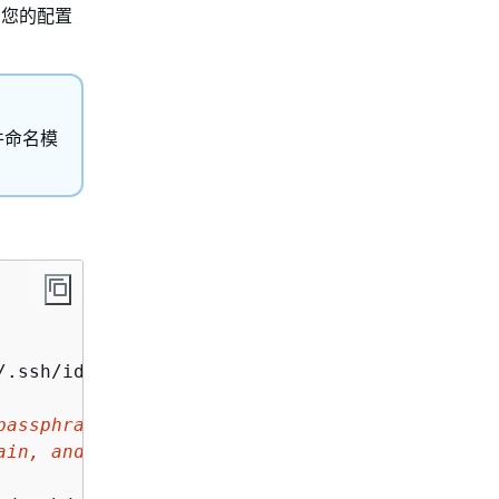
到您的配置
件命名模
/.ssh/id_rsa): 
Type /home/your-user-name/.ssh
passphrase, and then press Enter>
ain, and then press Enter>