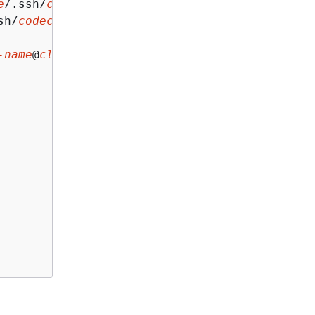
e
/.ssh/
codecommit_rsa
.

sh/
codecommit_rsa.pub
.

-name
@