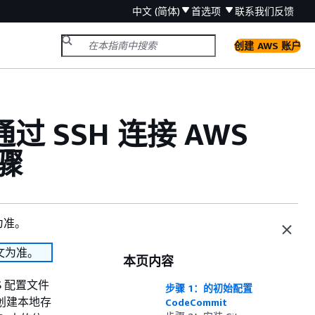
中文 (简体)
首选项
联系我们
反馈
创建 AWS 账户
上通过 SSH 连接 AWS
步骤
为准。
文为准。
本页内容
S 配置文件
步骤 1：的初始配置
为创建本地存
CodeCommit