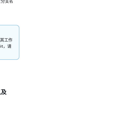
配置分支名
响其工作
it，请
以及