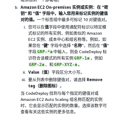
Amazon EC2 On-premises 实例
或实例
：在 “
密
钥
” 和 “值” 字段中，输入您用来标记实例的键值
对的值。
一个标签组中最多可标记 10 对键值对。
您可以在
值
字段中使用通配符标识以特定模
式标记的所有实例，例如类似的 Amazon
EC2 实例、成本中心和组名称等。例如，如
果您在 “
键
” 字段中选择 “
名称
”，然后在 “
值
”
字段
中输入，则会 CodeDeploy 标
GRP-*a
识符合该模式的所有实例
，例如
GRP-1a
、和
。
GRP-2a
GRP-XYZ-a
Value（值）
字段区分大小写。
要从列表中删除键值对，请选择
Remove
tag（删除图标）
。
当 CodeDeploy 找到与每个指定的键值对或
Amazon EC2 Auto Scaling 组名称匹配的实例
时，它会显示匹配的实例的数量。选择该数字可
查看有关这些实例的更多信息。