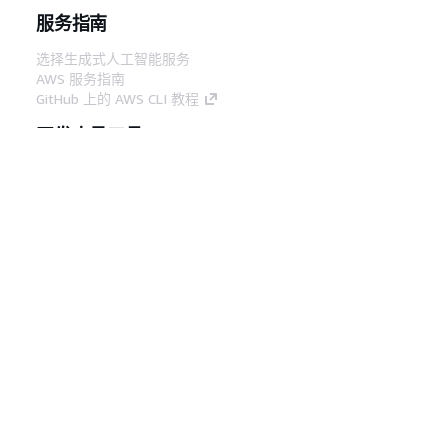
服务指南
选择生成式人工智能服务
AWS 服务指南
GitHub 上的 AWS CLI 教程
开发人员工具
AWS 代码示例库
AWS CLI
AWS 构建者中心
AWS 开发人员工具博客
有用的链接
下载 AWS 文档 MCP 服务器
登录 AWS 管理控制台
AWS re:Post
隐私
网站条款
Cookie 首选项
© 2026,
Amazon Web Services, Inc. 或其附属公司。保留所有