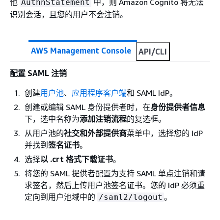
他
中，则 Amazon Cognito 将无法
AuthnStatement
识别会话，且您的用户不会注销。
AWS Management Console
API/CLI
配置 SAML 注销
创建
用户池
、
应用程序客户端
和 SAML IdP。
创建或编辑 SAML 身份提供者时，在
身份提供者信息
下，选中名称为
添加注销流程
的复选框。
从用户池的
社交和外部提供商
菜单中，选择您的 IdP
并找到
签名证书
。
选择
以 .crt 格式下载证书
。
将您的 SAML 提供者配置为支持 SAML 单点注销和请
求签名，然后上传用户池签名证书。您的 IdP 必须重
定向到用户池域中的
。
/saml2/logout