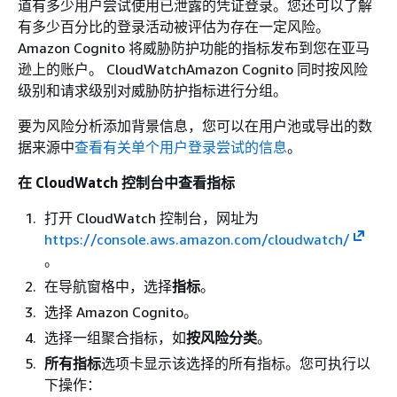
道有多少用户尝试使用已泄露的凭证登录。您还可以了解
成功的 Amazon
有多少百分比的登录活动被评估为存在一定风险。
Cognito 令牌刷新请
Amazon Cognito 将威胁防护功能的指标发布到您在亚马
的总数。一个成功的
逊上的账户。 CloudWatchAmazon Cognito 同时按风险
Amazon Cognito 令牌
级别和请求级别对威胁防护指标进行分组。
刷新请求会产生值 1，
而一个不成功的请求
要为风险分析添加背景信息，您可以在用户池或导出的数
产生值 0。受限制的请
据来源中
查看有关单个用户登录尝试的信息
。
求也会被视为不成功
请求，因此，一个受
在 CloudWatch 控制台中查看指标
制的请求也将产生计
打开 CloudWatch 控制台，网址为
0。
https://console.aws.amazon.com/cloudwatch/
要查找成功的 Amazo
。
Cognito令牌刷新请求
在导航窗格中，选择
指标
。
的百分比，请对此指
选择 Amazon Cognito。
使用
统计
Average
选择一组聚合指标，如
按风险分类
。
据。要计算 Amazon
所有指标
选项卡显示该选择的所有指标。您可执行以
Cognito 令牌刷新请
下操作：
的总数，请对此指标