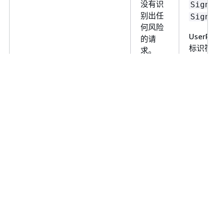
没有识
成功的联合身份验证
SignI
别出任
求的总数。当 Amazo
SignU
何风险
Cognito 向用户颁发
UserP
的请
份验证令牌时，身份
标识符
求。
合验证被视为成功。
个成功的联合身份验
请求会产生值 1，而一
Amazon Cognito 为您提供了两组预定义的指标，供您随
个不成功的请求会产
时进行分析。 CloudWatch
按风险分类
标识 Amazon
值 0。节流的请求以及
Cognito 认定为有风险的请求的风险级别。
按请求分类
体
生成授权码但没有令
现了按请求级别聚合的指标。
的请求所生成的值为
0。
汇总指标
说明
组
要查找成功的联合身
验证请求的百分比，
按风险分
被 Amazon Cognito 标识为有风险的
对此指标使用
类
请求。
统计数据
Average
要计算联合身份验证
按请求分
按请求汇总的指标。
求的总数，请对此指
类