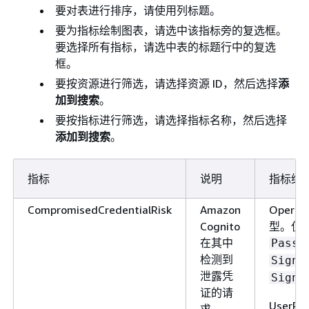
用
Sample Count
要对表进行排序，请使用列标题。
计数据。要计算成功
要为指标绘制图表，请选中该指标旁的复选框。
Amazon Cognito 令牌
要选择所有指标，请选中表的标题行中的复选
刷新请求的总数，请
框。
此指标使用
统计
Sum
要按资源进行筛选，请选择资源 ID，然后选择
添
据。要计算刷新
加到搜索
。
Amazon Cognito 令牌
要按指标进行筛选，请选择指标名称，然后选择
的失败请求总数，请
添加到搜索
。
用 CloudWatch
Math
表达式并从
统计
Sum
据中减去统计数据。
指标
说明
指标维
Sample Count
CompromisedCredentialRisk
Amazon
Opera
按每个用户池客户端
Cognito
型。仅
布此指标。如果请求
在其中
Passw
有无效的用户池客户
检测到
SignI
端，则用户池客户端
泄露凭
SignU
包含固定值
证的请
。
Invalid
UserP
求。