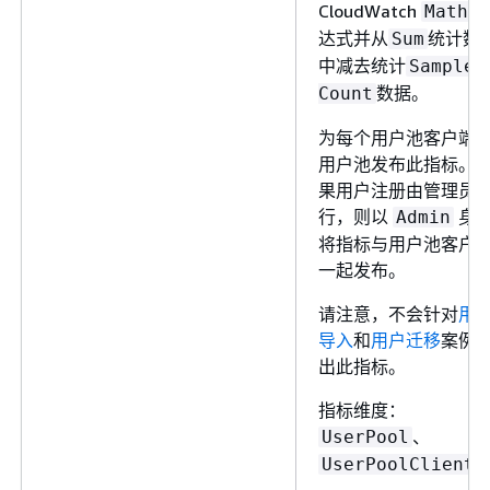
CloudWatch
表
Math
达式并从
统计数
Sum
中减去统计
Sample
数据。
Count
为每个用户池客户端
用户池发布此指标。
果用户注册由管理员
行，则以
身
Admin
将指标与用户池客户
一起发布。
请注意，不会针对
用
导入
和
用户迁移
案例
出此指标。
指标维度：
、
UserPool
UserPoolClient