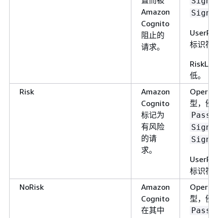
SignI
数据。
Amazon
SignU
Cognito
为每个客户端的每个
UserP
阻止的
户池发布此指标。如
标识符
请求。
请求中提供了无效的
户池客户端，则指标
RiskLe
的相应用户池客户端
低。
将包含固定值
Risk
Amazon
Opera
，而不是请
Invalid
Cognito
型，例
求中发送的实际无效
标记为
Passw
值。
有风险
SignI
的请
指标维度：
SignU
求。
、
UserPool
UserP
UserPoolClient
标识符
单位：计数
NoRisk
Amazon
Opera
Cognito
型，例
提供向 Amazon
FederationSuccesses
在其中
Cognito 用户池发出
Passw