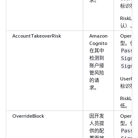
标识符
指标维度：
、
UserPool
RiskL
UserPoolClient
认）、
AccountTakeoverRisk
Amazon
Opera
单位：计数
Cognito
型。仅
提供向 Amazon
TokenRefreshThrottles
在其中
Passw
Cognito 用户池发出
检测到
SignI
受限制 Amazon
账户接
SignU
Cognito 令牌刷新请
管风险
的总数。当 Amazon
UserP
的请
Cognito 令牌刷新请
标识符
求。
受到限制时，将发布
RiskLe
数 1。
低。
要计算受限制的
OverrideBlock
因开发
Opera
Amazon Cognito 令牌
人员提
型。仅
刷新请求的总数，请
供的配
Passw
此指标使用
统计
Sum
置而被