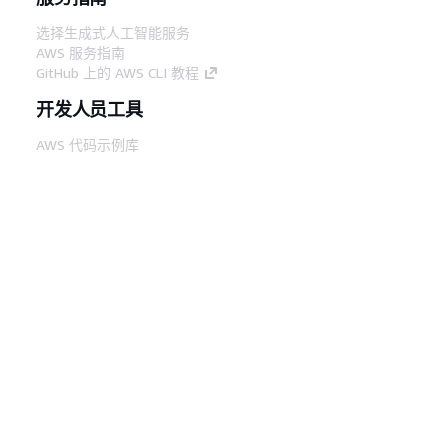
选择生成式人工智能服务
AWS 服务指南
GitHub 上的 AWS CLI 教程
开发人员工具
AWS 代码示例库
AWS CLI
AWS 构建者中心
AWS 开发人员工具博客
有用的链接
下载 AWS 文档 MCP 服务器
登录 AWS 管理控制台
AWS re:Post
隐私
网站条款
Cookie 首选项
© 2026,
Amazon Web Services, Inc. 或其附属公司。保留所有
中文 (简体)
权利。