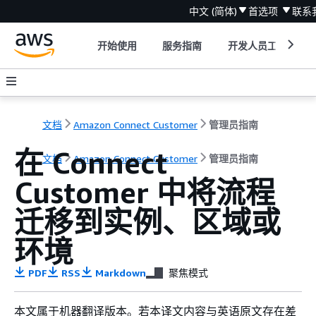
中文 (简体)
首选项
联系
开始使用
服务指南
开发人员工具
文档
Amazon Connect Customer
管理员指南
在 Connect
文档
Amazon Connect Customer
管理员指南
Customer 中将流程
迁移到实例、区域或
环境
PDF
RSS
Markdown
聚焦模式
本文属于机器翻译版本。若本译文内容与英语原文存在差