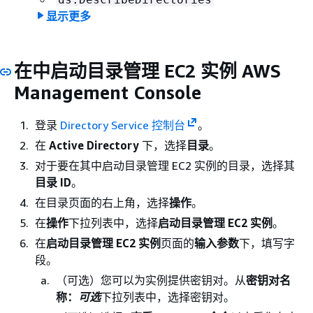
显示更多
ec2:AuthorizeSecurityGroupIngress
ec2:CreateSecurityGroup
ec2:CreateTags
在中启动目录管理 EC2 实例 AWS
ec2:DeleteSecurityGroup
Management Console
ec2:DescribeInstances
登录
Directory Service 控制台
。
ec2:DescribeInstanceStatus
在
Active Directory
下，选择
目录
。
ec2:DescribeKeyPairs
对于要在其中启动目录管理 EC2 实例的目录，选择其
ec2:DescribeSecurityGroups
目录 ID
。
ec2:DescribeVpcs
在目录页面的右上角，选择
操作
。
ec2:RunInstances
在
操作
下拉列表中，选择
启动目录管理 EC2 实例
。
ec2:TerminateInstances
在
启动目录管理 EC2 实例
页面的
输入参数
下，填写字
iam:AddRoleToInstanceProfile
段。
iam:AttachRolePolicy
（可选）您可以为实例提供密钥对。从
密钥对名
iam:CreateInstanceProfile
称：
可选
下拉列表中，选择密钥对。