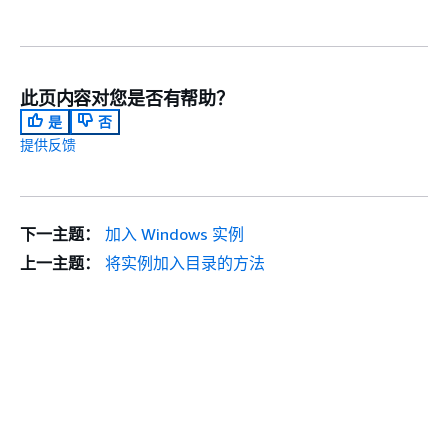
ssm:DescribeInstanceInformation
ssm:GetAutomationExecution
ssm:GetParameters
ssm:ListCommandInvocations
此页内容对您是否有帮助？
是
否
ssm:ListCommands
提供反馈
ssm:ListDocuments
ssm:SendCommand
ssm:StartAutomationExecution
下一主题：
加入 Windows 实例
ssm:GetDocument
上一主题：
将实例加入目录的方法