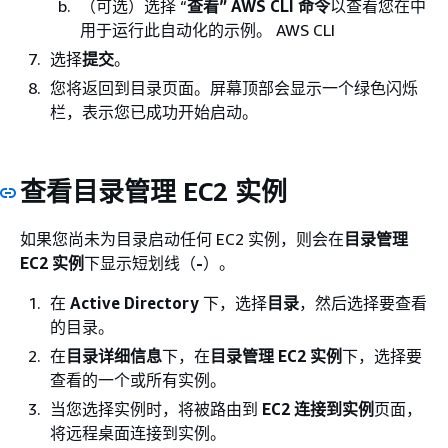
iam:CreateRole
（可选）选择 “
查看” AWS CLI 命令
以查看您在中
用于运行此自动化的示例。 AWS CLI
iam:DeleteInstanceProfile
选择
提交
。
iam:DeleteRole
您将返回到目录页面。屏幕顶部会显示一个绿色闪烁
iam:DetachRolePolicy
栏，表示您已成功开始启动。
iam:GetInstanceProfile
iam:GetRole
iam:ListAttachedRolePolicies
查看目录管理 EC2 实例
iam:ListInstanceProfiles
如果您尚未为目录启动任何 EC2 实例，则会在
目录管理
iam:ListInstanceProfilesForRole
EC2 实例
下显示短划线（
-
）。
iam:PassRole
iam:RemoveRoleFromInstanceProfile
在
Active Directory
下，选择
目录
，然后选择要查看
的目录。
iam:TagInstanceProfile
在
目录详细信息
下，在
目录管理 EC2 实例
下，选择要
iam:TagRole
查看的一个或所有实例。
ssm:CreateDocument
当您选择实例时，将被路由到
EC2 连接到实例
页面，
ssm:DeleteDocument
将远程桌面连接到实例。