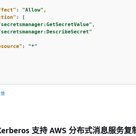
ffect"
: 
"Allow"
,

ction"
: [

"secretsmanager:GetSecretValue"
,

"secretsmanager:DescribeSecret"
esource"
: 
"*"
反馈
erberos 支持 AWS 分布式消息服务