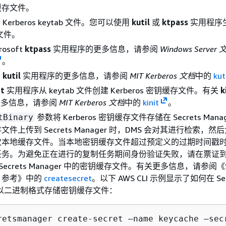
缓存文件。
Kerberos keytab 文件。您可以使用
kutil
或
ktpass
实用程序
 文件。
rosoft
ktpass
实用程序的更多信息，请参阅
Windows Server
。
T
kutil
实用程序的更多信息，请参阅
MIT Kerberos 文档
中的
kut
it
实用程序从 keytab 文件创建 Kerberos 密钥缓存文件。有关
k
更多信息，请参阅
MIT Kerberos 文档
中的
kinit
。
参数将 Kerberos 密钥缓存文件存储在 Secrets Mana
tBinary
件上传到 Secrets Manager 时，DMS 会对其进行检索，然后
本地缓存文件。当本地密钥缓存文件超过预定义的过期时间戳时，
任务。为避免正在进行的复制任务期间身份验证失败，请在票证
 Secrets Manager 中的密钥缓存文件。有关更多信息，请参阅《Se
PI 参考》
中的
createsecret
。以下 AWS CLI 示例显示了如何在 Sec
r 中以二进制格式存储密钥缓存文件：
retsmanager create-secret —name keycache —sec