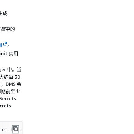
生成
 文档
中的
il
。
init
实用
ger 中。当
大约每 30
DMS 会
到期前至少
crets
rets
ret-binary fileb:
//keycachefile