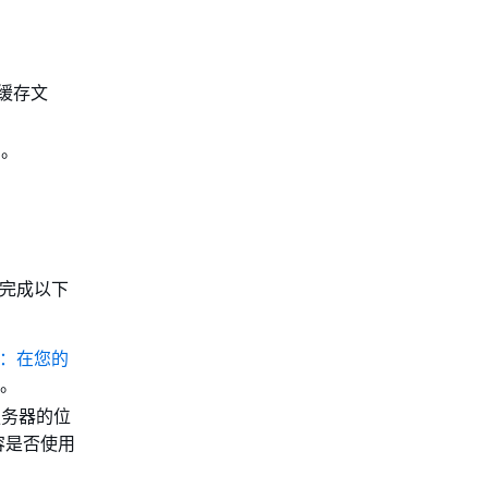
钥缓存文
例。
主机上完成以下
：在您的
。
服务器的位
容是否使用