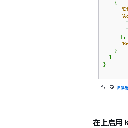
{
"E
"A
      ],

"R
    }

  ]

提供
在上启用 K