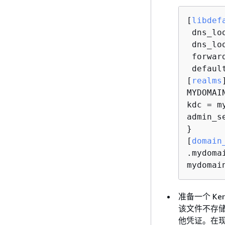
[
libdef
 dns_lo
 dns_lo
 forwar
 defaul
[
realms
MYDOMAI
kdc = my
admin_s
} 

[
domain
.mydoma
mydomai
准备一个 Ke
该文件不存储
他凭证。在现有的 