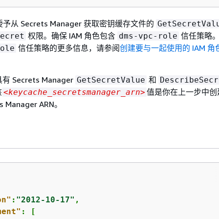
授予从 Secrets Manager 获取密钥缓存文件的
GetSecretVal
权限。确保 IAM 角色包含
信任策略
ecret
dms-vpc-role
信任策略的更多信息，请参阅
创建要与一起使用的 IAM 角色
ole
ecrets Manager
和
GetSecretValue
DescribeSecr
该
值是你在上一步中创
<keycache_secretsmanager_arn>
ts Manager ARN。
on"
:
"2012-10-17"
,

ment"
: [
