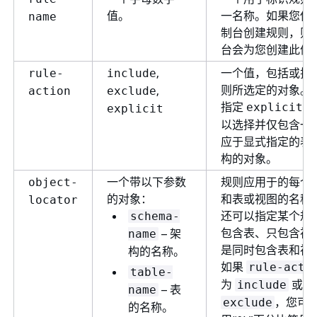
值。
一名称。如果您使
name
制台创建规则，则
台会为您创建此值
,
一个值，包括或排
rule-
include
则所选定的对象。
,
action
exclude
指定
，
explicit
explicit
以选择并仅包含一
应于显式指定的表
构的对象。
一个带以下参数
规则应用于的每个
object-
的对象：
和表或视图的名称
locator
还可以指定某个规
schema-
包含表、只包含视
– 架
name
是同时包含表和视
构的名称。
如果
rule-acti
table-
为
或
include
– 表
name
，您可
exclude
的名称。