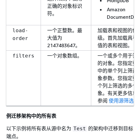
MongoDB
正确的对象标识
Amazon
符。
DocumentDB
一个正整数。最
加载表和视图的优
load-
大值为
级。首先加载具有
order
2147483647。
值的表和视图。
一个对象数组。
一个或多个用于筛
filters
的对象。您指定要
中的单个列上筛选
象参数。您指定要
个列上筛选的多个
象。有关更多信息
参阅
使用源筛选器
例迁移架构中的所有表
以下示例将所有表从源中名为
的架构中迁移到目标
Test
端点。