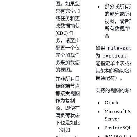
图。如果您
部分或所有架
只有完全加
的部分或所有
载任务和更
视图，或者部
改数据捕获
所有数据库中
(CDC) 任
合
务，请至少
配置一个仅
如果
rule-acti
完全加载任
为
，
explicit
务来加载您
能指定单个表或视
的视图。
其架构的确切名称
带通配符）。
并非所有目
标终端节点
支持的视图的源包
都接受视图
作为复制
Oracle
源，即使在
Microsoft SQL
满负荷状态
Server
下也是如此
PostgreSQL
（例如
IBM Db2 LUW