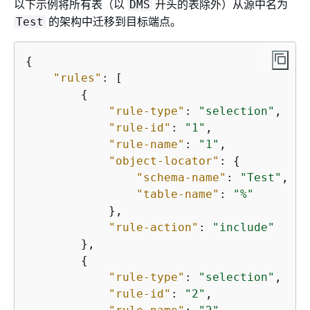
以下示例将所有表（以
开头的表除外）从源中名为
DMS
的架构中迁移到目标端点。
Test
{
"rules"
: [

{
"rule-type"
: 
"selection"
,

"rule-id"
: 
"1"
,

"rule-name"
: 
"1"
,

"object-locator"
: 
{
"schema-name"
: 
"Test"
,

"table-name"
: 
"%"
            },

"rule-action"
: 
"include"
        },

{
"rule-type"
: 
"selection"
,

"rule-id"
: 
"2"
,
