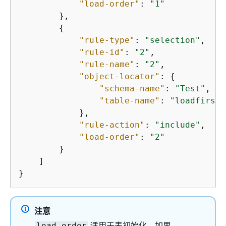
"load-order"
: 
"1"
        },

{
"rule-type"
: 
"selection"
,

"rule-id"
: 
"2"
,

"rule-name"
: 
"2"
,

"object-locator"
: 
{
"schema-name"
: 
"Test"
,

"table-name"
: 
"loadfirst"
            },

"rule-action"
: 
"include"
,

"load-order"
: 
"2"
        }

    ]

}
注意
适用于表初始化。如果
load-order