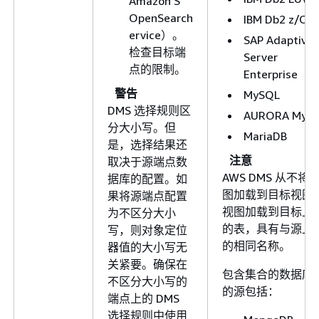
Amazon S
OpenSearch
IBM Db2 z/OS
ervice）。
SAP Adaptive
检查目标端
Server
点的限制。
Enterprise（
警告
MySQL
DMS 选择规则区
AURORA MyS
分大小写。但
MariaDB
是，选择结果还
注意
取决于源端点数
AWS DMS 从不将
据库的配置。如
图加载到目标视图
果将源端点配置
视图加载到目标上
为不区分大小
的表，具有与源上
写，则对象定位
的相同名称。
器值的大小写无
关紧要。确保在
包含集合的数据库
不区分大小写的
的源包括：
端点上的 DMS
选择规则中使用