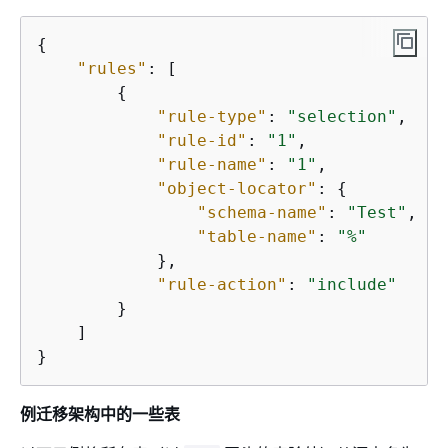
{
"rules"
: [

{
"rule-type"
: 
"selection"
,

"rule-id"
: 
"1"
,

"rule-name"
: 
"1"
,

"object-locator"
: 
{
"schema-name"
: 
"Test"
,

"table-name"
: 
"%"
            },

"rule-action"
: 
"include"
        }

    ]

}
例迁移架构中的一些表