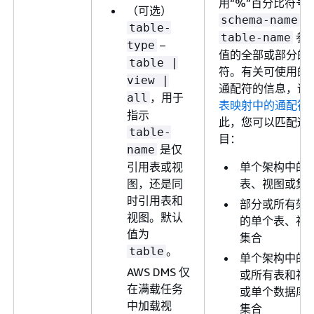
用“%”百分比符号
（可选）
和
schema-name
table-
参
table-name
–
type
值的全部或部分的
table |
符。有关可使用的
view |
通配符的信息，请
，用于
all
表映射中的通配符
指示
此，您可以匹配这
table-
目：
是仅
name
引用表或视
单个架构中的
图，还是同
表、视图或集
时引用表和
部分或所有架
视图。默认
的单个表、视
值为
集合
。
table
单个架构中的
AWS DMS 仅
或所有表和视
在满载任务
或单个数据库
中加载视
集合