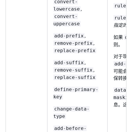
convert-
rule-a
,
lowercase
convert-
rule-a
uppercase
指定的
,
add-prefix
如果
de
,
remove-prefix
则。
replace-prefix
对于现
,
add-suffix
add-pr
,
remove-suffix
可能会
replace-suffix
保转换
define-primary-
data-m
key
maskin
息。这
change-data-
type
add-before-