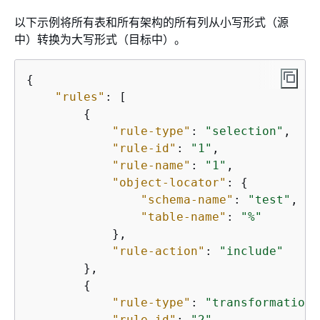
以下示例将所有表和所有架构的所有列从小写形式（源
中）转换为大写形式（目标中）。
{
"rules"
: [

{
"rule-type"
: 
"selection"
,

"rule-id"
: 
"1"
,

"rule-name"
: 
"1"
,

"object-locator"
: 
{
"schema-name"
: 
"test"
,

"table-name"
: 
"%"
            },

"rule-action"
: 
"include"
        },

{
"rule-type"
: 
"transformation"
"rule-id"
: 
"2"
,
