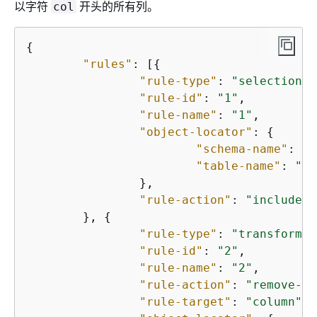
以字符
开头的所有列。
col
{
"rules"
: [
{
"rule-type"
: 
"selection"
,

"rule-id"
: 
"1"
,

"rule-name"
: 
"1"
,

"object-locator"
: 
{
"schema-name"
: 
"t
"table-name"
: 
"%"
		},

"rule-action"
: 
"include"
	}, 
{
"rule-type"
: 
"transformat
"rule-id"
: 
"2"
,

"rule-name"
: 
"2"
,

"rule-action"
: 
"remove-co
"rule-target"
: 
"column"
,
