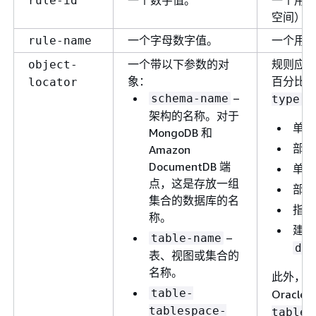
一个数字值。
一个用
rule-id
空间）指
一个字母数字值。
一个用
rule-name
一个带以下参数的对
规则应用
object-
象：
百分比
locator
–
schema-name
除
type
架构的名称。对于
单个
MongoDB 和
部分
Amazon
DocumentDB 端
单个
点，这是存放一组
部分
集合的数据库的名
指定
称。
建议
–
table-name
dat
表、视图或集合的
名称。
此外，
t
table-
Orac
tablespace-
tables