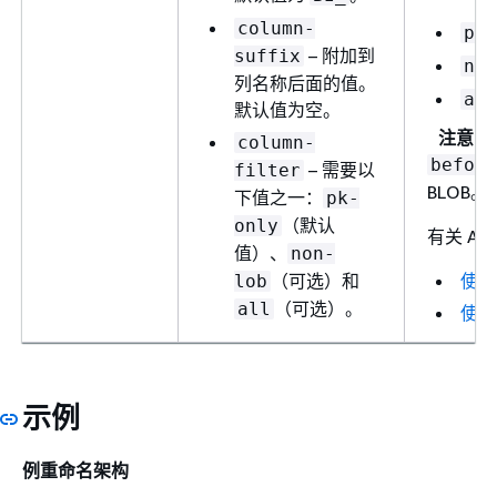
column-
pk-
– 附加到
suffix
non
列名称后面的值。
all
默认值为空。
注意
column-
before
– 需要以
filter
BLOB
下值之一：
pk-
（默认
only
有关 AW
值）、
non-
（可选）和
使用
lob
（可选）。
all
使用
示例
例重命名架构