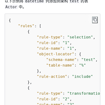
以下示例将
列添加到架构
的表
datetime
test
中。
Actor
{
"rules"
: [

{
"rule-type"
: 
"selection"
,

"rule-id"
: 
"1"
,

"rule-name"
: 
"1"
,

"object-locator"
: 
{
"schema-name"
: 
"test"
,

"table-name"
: 
"%"
            },

"rule-action"
: 
"include"
        },

{
"rule-type"
: 
"transformation"
"rule-id"
: 
"2"
,

"rule-name"
: 
"2"
,
