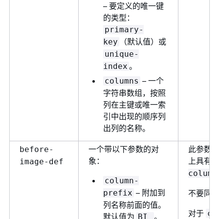
– 要定义的唯一键
的类型：
primary-
（默认值）或
key
unique-
。
index
– 一个
columns
字符串数组，按照
列在主键或唯一索
引中出现的顺序列
出列的名称。
一个带以下参数的对
此参数
before-
象：
上具有
image-def
column
column-
– 附加到
prefix
不要同
列名称前面的值。
对于
co
默认值为
。
BI_