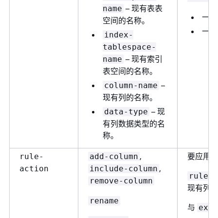
– 现有表表
name
一个
空间的名称。
一个
index-
tablespace-
– 现有索引
name
表空间的名称。
–
column-name
现有列的名称。
– 现
data-type
有列数据类型的名
称。
,
要应用
rule-
add-column
,
action
include-column
rule-a
remove-column
现有列
rename
与
expr