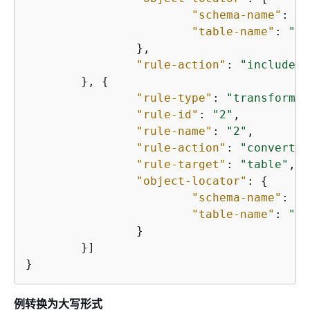
"schema-name"
: 
"t
"table-name"
: 
"%"
		},

"rule-action"
: 
"include"
	}, 
{
"rule-type"
: 
"transformat
"rule-id"
: 
"2"
,

"rule-name"
: 
"2"
,

"rule-action"
: 
"convert-l
"rule-target"
: 
"table"
,

"object-locator"
: 
{
"schema-name"
: 
"t
"table-name"
: 
"AC
		}

	}]

}
例转换为大写形式