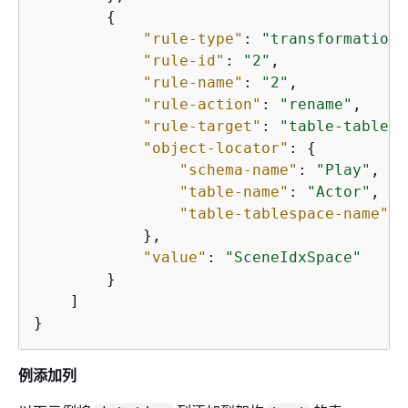
{
"rule-type"
: 
"transformation"
"rule-id"
: 
"2"
,

"rule-name"
: 
"2"
,

"rule-action"
: 
"rename"
,

"rule-target"
: 
"table-tablesp
"object-locator"
: 
{
"schema-name"
: 
"Play"
,

"table-name"
: 
"Actor"
,

"table-tablespace-name"
: 
            },

"value"
: 
"SceneIdxSpace"
        }

    ]

}
例添加列