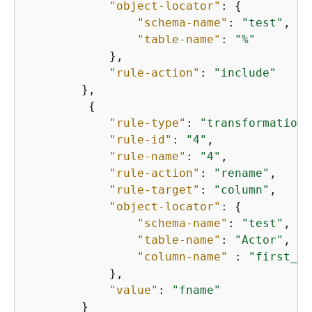
"object-locator"
: 
{
"schema-name"
: 
"test"
,

"table-name"
: 
"%"
            },

"rule-action"
: 
"include"
        },

{
"rule-type"
: 
"transformation"
"rule-id"
: 
"4"
,

"rule-name"
: 
"4"
,

"rule-action"
: 
"rename"
,

"rule-target"
: 
"column"
,

"object-locator"
: 
{
"schema-name"
: 
"test"
,

"table-name"
: 
"Actor"
,

"column-name"
 : 
"first_na
            },

"value"
: 
"fname"
        }
