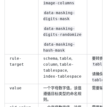
image-columns
data-masking-
digits-mask
data-masking-
digits-randomize
data-masking-
hash-mask
,
,
要转换
rule-
schema
table
,
table-
target
column
table-
,
tablespace
请确保
index-tablespace
tables
一个字母数字值，该值
需要输
value
遵循目标类型的命名规
则。