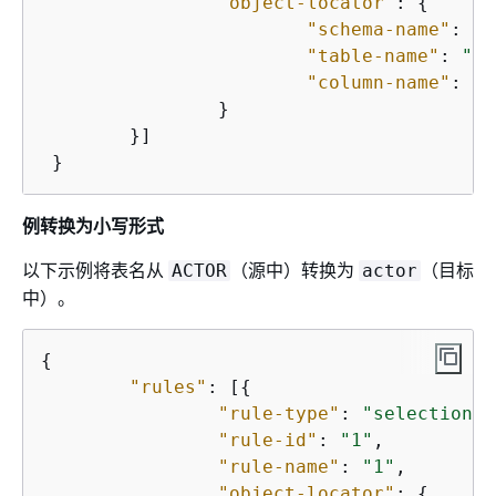
"object-locator"
: 
{
"schema-name"
: 
"t
"table-name"
: 
"Ac
"column-name"
: 
"c
		}

	}]

 }
例转换为小写形式
以下示例将表名从
（源中）转换为
（目标
ACTOR
actor
中）。
{
"rules"
: [
{
"rule-type"
: 
"selection"
,

"rule-id"
: 
"1"
,

"rule-name"
: 
"1"
,

"object-locator"
: 
{