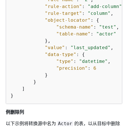
"rule-action"
: 
"add-column"
,

"rule-target"
: 
"column"
,

"object-locator"
: 
{
"schema-name"
: 
"test"
,

"table-name"
: 
"actor"
            },

"value"
: 
"last_updated"
,

"data-type"
: 
{
"type"
: 
"datetime"
,

"precision"
: 
6
            }

        }

    ]

}
例删除列
以下示例将转换源中名为
的表，以从目标中删除
Actor