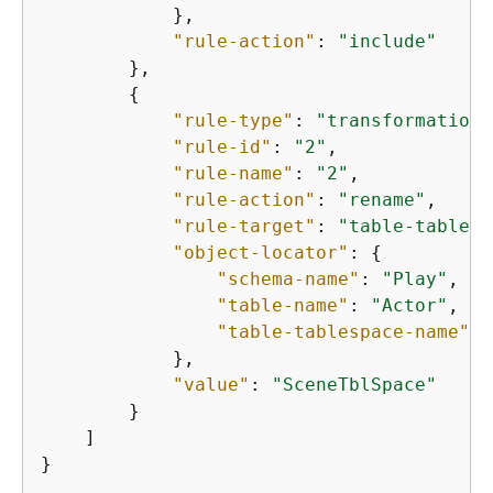
            },

"rule-action"
: 
"include"
        },

{
"rule-type"
: 
"transformation"
"rule-id"
: 
"2"
,

"rule-name"
: 
"2"
,

"rule-action"
: 
"rename"
,

"rule-target"
: 
"table-tablesp
"object-locator"
: 
{
"schema-name"
: 
"Play"
,

"table-name"
: 
"Actor"
,

"table-tablespace-name"
: 
            },

"value"
: 
"SceneTblSpace"
        }

    ]

}