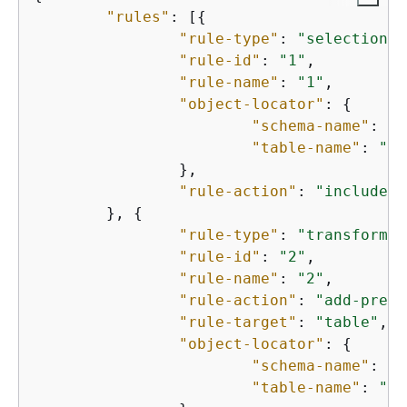
"rules"
: [
{
"rule-type"
: 
"selection"
,

"rule-id"
: 
"1"
,

"rule-name"
: 
"1"
,

"object-locator"
: 
{
"schema-name"
: 
"t
"table-name"
: 
"%"
		},

"rule-action"
: 
"include"
	}, 
{
"rule-type"
: 
"transformat
"rule-id"
: 
"2"
,

"rule-name"
: 
"2"
,

"rule-action"
: 
"add-prefi
"rule-target"
: 
"table"
,

"object-locator"
: 
{
"schema-name"
: 
"t
"table-name"
: 
"%"