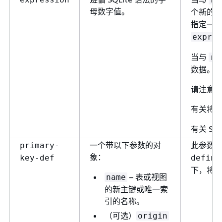
母数字值。
个新的
指定一
expres
当与
ru
数据。
请注意
有关将
有关 S
一个带以下参数的对
此参数
primary-
象：
key-def
define
下，将
– 表或视图
name
的新主键或唯一索
引的名称。
（可选）
origin