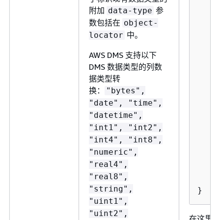
附加
参
data-type
数包括在
object-
中。
locator
AWS DMS 支持以下
DMS 数据类型的列数
据类型转
	
换：
"bytes",
"date", "time",
"datetime",
"int1", "int2",
"int4", "int8",
"numeric",
"real4",
	
"real8",
	
"string",
}
"uint1",
"uint2",
在这里