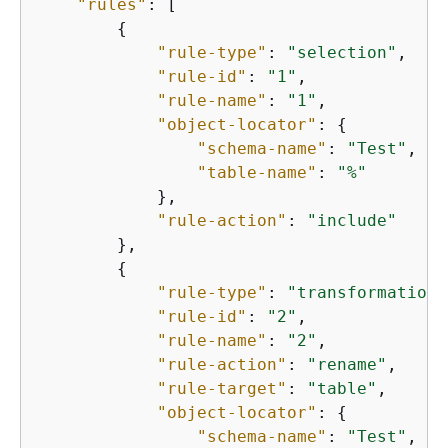
"rules"
: [

{
"rule-type"
: 
"selection"
,

"rule-id"
: 
"1"
,

"rule-name"
: 
"1"
,

"object-locator"
: 
{
"schema-name"
: 
"Test"
,

"table-name"
: 
"%"
            },

"rule-action"
: 
"include"
        },

{
"rule-type"
: 
"transformation"
"rule-id"
: 
"2"
,

"rule-name"
: 
"2"
,

"rule-action"
: 
"rename"
,

"rule-target"
: 
"table"
,

"object-locator"
: 
{
"schema-name"
: 
"Test"
,
