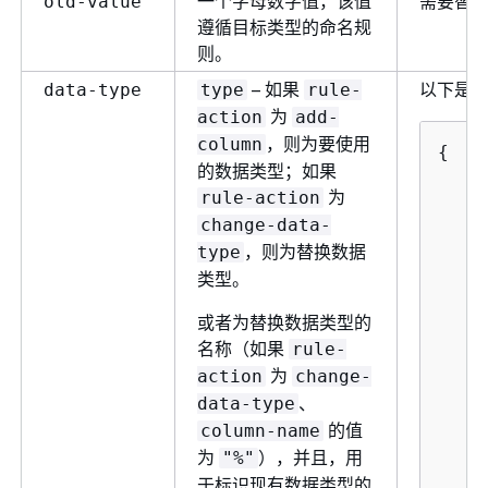
一个字母数字值，该值
需要替
old-value
遵循目标类型的命名规
则。
– 如果
以下是
data-type
type
rule-
为
action
add-
，则为要使用
column
{
的数据类型；如果
为
rule-action
change-data-
，则为替换数据
type
类型。
或者为替换数据类型的
名称（如果
rule-
	
为
action
change-
、
data-type
	
的值
column-name
为
），并且，用
"%"
于标识现有数据类型的