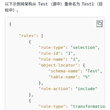
以下示例将架构从
（源中）重命名为
（目
Test
Test1
标中）。
{
"rules"
: [

{
"rule-type"
: 
"selection"
,

"rule-id"
: 
"1"
,

"rule-name"
: 
"1"
,

"object-locator"
: 
{
"schema-name"
: 
"Test"
,

"table-name"
: 
"%"
            },

"rule-action"
: 
"include"
        },

{
"rule-type"
: 
"transformation"