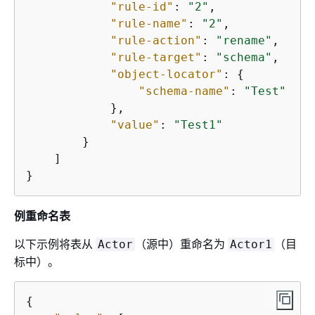
"rule-id"
: 
"2"
,

"rule-name"
: 
"2"
,

"rule-action"
: 
"rename"
,

"rule-target"
: 
"schema"
,

"object-locator"
: 
{
"schema-name"
: 
"Test"
            },

"value"
: 
"Test1"
        }

    ]

}
例重命名表
以下示例将表从
（源中）重命名为
（目
Actor
Actor1
标中）。
{