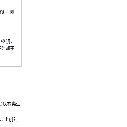
密钥，则
 密钥，
下为加密
，默认卷类型
t 上创建