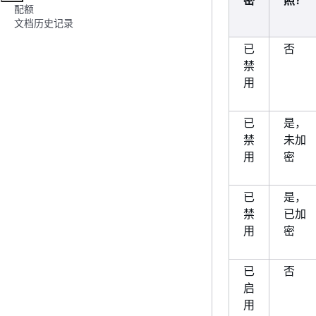
密
照？
配额
文档历史记录
已
否
禁
用
已
是，
禁
未加
用
密
已
是，
禁
已加
用
密
已
否
启
用