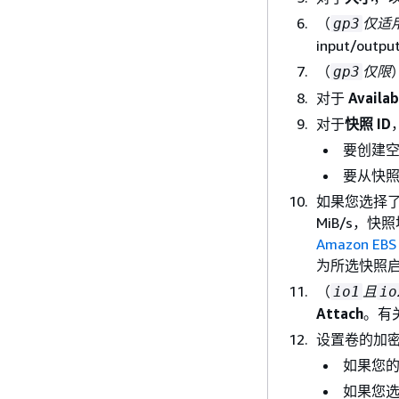
（
仅适
gp3
input/outp
（
仅限
gp3
对于
Availab
对于
快照 ID
要创建
要从快
如果您选择
MiB/s，快
Amazon 
为所选快照
（
且
io1
io
Attach
。有
设置卷的加
如果您
如果您