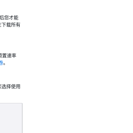
然后您才能
在下载所有
。
预置速率
 卷
。
您选择使用