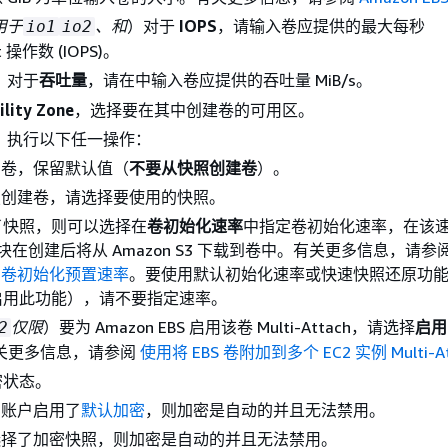
用于
、和
）对于
IOPS
，请输入卷应提供的最大每秒
io1
io2
ut 操作数 (IOPS)。
）对于
吞吐量
，请在中输入卷应提供的吞吐量 MiB/s。
ility Zone
，选择要在其中创建卷的可用区。
，执行以下任一操作：
空卷，保留默认值（
不要从快照创建卷
）。
照创建卷，请选择要使用的快照。
了快照，则可以选择在
卷初始化速率
中指定卷初始化速率，在该
照块在创建后将从 Amazon S3 下载到卷中。有关更多信息，请参
EBS 卷初始化预置速率
。要使用默认初始化速率或快速快照还原功
启用此功能），请不要指定速率。
仅限
）要为 Amazon EBS 启用该卷 Multi-Attach，请选择
启用 
2
关更多信息，请参阅
使用将 EBS 卷附加到多个 EC2 实例 Multi-At
密状态。
的账户启用了
默认加密
，则加密是自动的并且无法禁用。
选择了加密快照，则加密是自动的并且无法禁用。