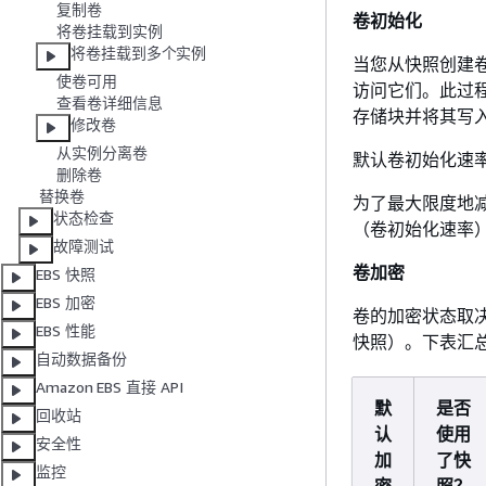
复制卷
卷初始化
将卷挂载到实例
将卷挂载到多个实例
当您从快照创建卷
使卷可用
访问它们。此过程
查看卷详细信息
存储块并将其写
修改卷
从实例分离卷
默认卷初始化速
删除卷
替换卷
为了最大限度地减
状态检查
（卷初始化速率
故障测试
卷加密
EBS 快照
EBS 加密
卷的加密状态取
EBS 性能
快照）。下表汇
自动数据备份
Amazon EBS 直接 API
默
是否
回收站
认
使用
安全性
加
了快
监控