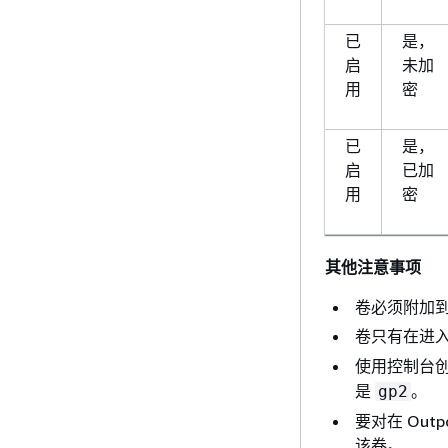
已
是，
启
未加
用
密
已
是，
启
已加
用
密
其他注意事项
卷必须附加
卷只有在进
使用控制台
是
。
gp2
要对在 Out
该卷。