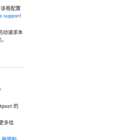
保将该卷配置
 support
例启动请求本
射
。
台。
ost 的
更多信
BS 卷限制
。