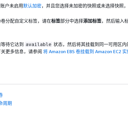
的账户未启用
默认加密
，并且您选择未加密的快照或未选择快照
。
为卷分配自定义标签，请在
标签
部分中选择
添加标签
，然后输入
。
请等待它达到
状态，然后将其挂载到同一可用区内的 
available
。有关更多信息，请参阅
将 Amazon EBS 卷挂载到 Amazon EC2 
卷
命周期