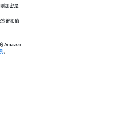
，则加密是
标签键和值
Amazon
实例
。