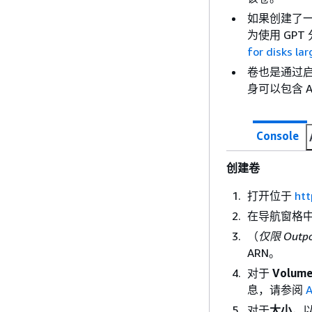
如果创建了一个
为使用 GP
for disks la
卷也是通过启动
身可以包含 
Console
创建卷
打开位于
htt
在导航窗格
（
仅限 Outp
ARN。
对于
Volume
息，请参阅
对于
大小
，以