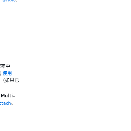
速率中
阅
使用
能（如果已
Multi-
tach
。