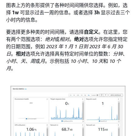
图表上方的条形提供了各种时间间隔供您选择。例如，选
择
1w
可显示过去一周的信息。或者选择
3h
显示过去三个
小时内的信息。
要选择更多种类的时间间隔，请选择
自定义
。在这里，您
有两个范围选项：
绝对
或
相对
。
绝对
选项允许您指定特定
的日期范围，例如
2023 年 1 月 1 日到 2023 年 6 月 30
日
。
相对
选项允许选择具有特定时间单位的整数：
分钟
、
小时
、
天
、
周
或
月
。示例包括
10 小时
、
10 天
和
10 个
月
。