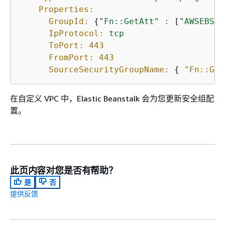
Properties:
GroupId:
{
"Fn::GetAtt"
:
 [
"AWSEBSec
IpProtocol:
tcp
ToPort:
443
FromPort:
443
SourceSecurityGroupName:
{
"Fn::Get
在自定义 VPC 中，Elastic Beanstalk 会为您更新安全组配
置。
此页内容对您是否有帮助？
是
否
提供反馈