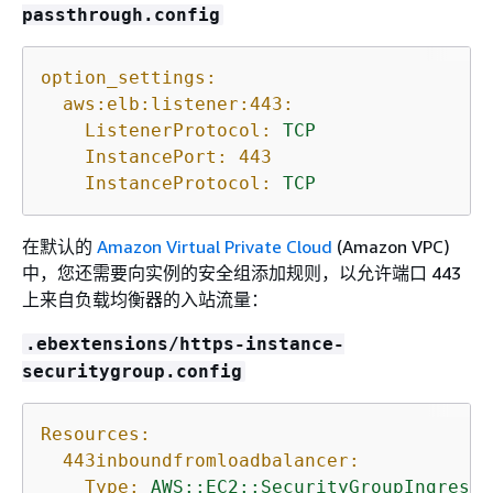
passthrough.config
option_settings:
aws:elb:listener:443:
ListenerProtocol:
TCP
InstancePort:
443
InstanceProtocol:
TCP
在默认的
Amazon Virtual Private Cloud
(Amazon VPC)
中，您还需要向实例的安全组添加规则，以允许端口 443
上来自负载均衡器的入站流量：
.ebextensions/https-instance-
securitygroup.config
Resources:
443inboundfromloadbalancer:
Type:
AWS::EC2::SecurityGroupIngress