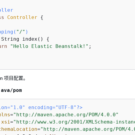
oller
ss
Controller
{
pping(
"/"
)
 String index() 
{
urn
"Hello Elastic Beanstalk!"
;

en 项目配置。
java/pom
ion="1.0" encoding="UTF-8"?>
mlns
=
"http://maven.apache.org/POM/4.0.0"
:xsi
=
"http://www.w3.org/2001/XMLSchema-instan
chemaLocation
=
"http://maven.apache.org/POM/4.