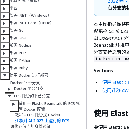
配置环境（高级）
2022 年 7
台分支的
平台
部署 .NET（Windows）
部署 .NET Core（Linux）
本主题指导你将应
部署 Go
移到在 64 位
02
器 Docker AL1
分
部署 Java
Beanstalk 
部署 Node.js
分支支持之前的
多
部署 PHP
Dockerrun.aw
部署 Python
部署 Ruby
Sections
使用 Docker 进行部署
使用 Elasti
Docker 平台分支
Docker 平台分支
使用迁移 AWS
ECS 托管的平台分支
适用于 Elastic Beanstalk 的 ECS 托
管 Docker 配置
使用 Elas
教程 - ECS 托管式 Docker
迁移到 AL2 023 上运行的 ECS
映像存储库的身份验证
要使用 Elasti