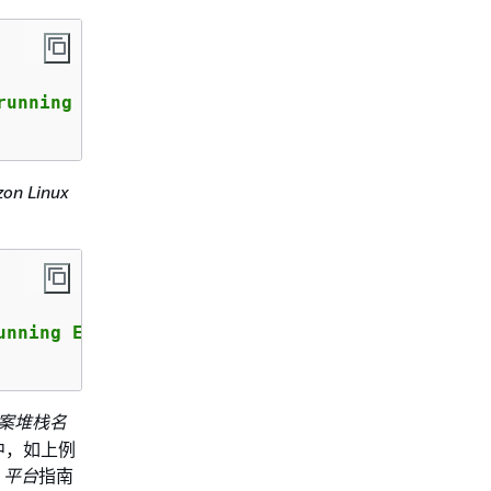
running ECS"
 \

on Linux
unning ECS"
 \

案堆栈名
中，如上例
lk 平台
指南