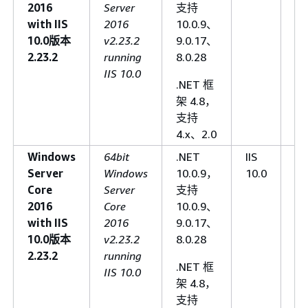
2016
Server
支持
with IIS
2016
10.0.9、
10.0版本
v2.23.2
9.0.17、
2.23.2
running
8.0.28
IIS 10.0
.NET 框
架 4.8，
支持
4.x、2.0
Windows
64bit
.NET
IIS
20
Server
Windows
10.0.9，
10.0
09
Core
Server
支持
2016
Core
10.0.9、
with IIS
2016
9.0.17、
10.0版本
v2.23.2
8.0.28
2.23.2
running
.NET 框
IIS 10.0
架 4.8，
支持