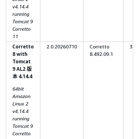
v4.14.4
running
Tomcat 9
Corretto
11
Corretto
2.0.20260710
Corretto
3.6.
8 with
8.492.09.1
Tomcat
9 AL2 版
本 4.14.4
64bit
Amazon
Linux 2
v4.14.4
running
Tomcat 9
Corretto