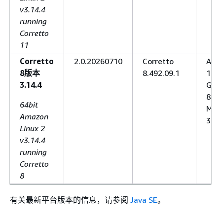
v3.14.4
running
Corretto
11
Corretto
2.0.20260710
Corretto
Ant
8版本
8.492.09.1
1.1
3.14.4
Gra
8.1
64bit
Mav
Amazon
3.9.
Linux 2
v3.14.4
running
Corretto
8
有关最新平台版本的信息，请参阅
Java SE
。