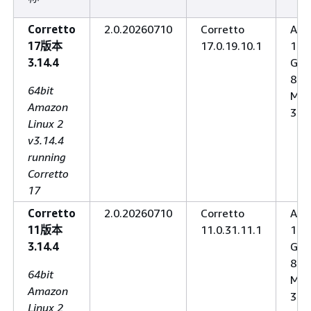
Corretto
2.0.20260710
Corretto
Ant
17版本
17.0.19.10.1
1.1
3.14.4
Gra
8.1
64bit
Mav
Amazon
3.9.
Linux 2
v3.14.4
running
Corretto
17
Corretto
2.0.20260710
Corretto
Ant
11版本
11.0.31.11.1
1.1
3.14.4
Gra
8.1
64bit
Mav
Amazon
3.9.
Linux 2