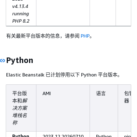
v4.13.4
running
PHP 8.2
有关最新平台版本的信息，请参阅
PHP
。
Python
Elastic Beanstalk 已计划停用以下 Python 平台版本。
平台版
AMI
语言
包管
本和
解
器
决方案
堆栈名
称
Python
2023.12.20260710
Python
pip