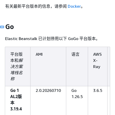
有关最新平台版本的信息，请参阅
Docker
。
Go
Elastic Beanstalk 已计划停用以下 GoGo 平台版本。
平台版
AMI
语言
AWS
本和
解
X-
决方案
Ray
堆栈名
称
Go 1
2.0.20260710
Go
3.6.5
n
AL2版
1.26.5
1
本
3.19.4