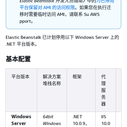
Elastic Beanstalk 开发人员指南》
中的
为已停用
平台保留对 AMI 的访问权限
。如果您在执行迁
移时需要临时访问 AMI，请联系 Su AWS
pport。
Elastic Beanstalk 已计划停用以下 Windows Server 上的
.NET 平台版本。
基本配置
平台版本
解决方案
框架
代
结
堆栈名称
理
日
服
务
器
Windows
64bit
.NET
IIS
20
Server
Windows
10.0.9，
10.0
09