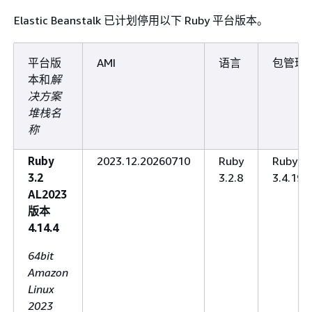
Elastic Beanstalk 已计划停用以下 Ruby 平台版本。
平台版
AMI
语言
包管理
本和
解
决方案
堆栈名
称
Ruby
2023.12.20260710
Ruby
RubyG
3.2
3.2.8
3.4.19
AL2023
版本
4.14.4
64bit
Amazon
Linux
2023