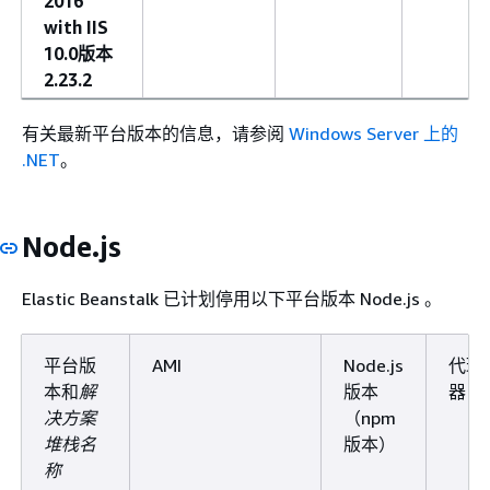
2016
with IIS
10.0版本
2.23.2
有关最新平台版本的信息，请参阅
Windows Server 上的
.NET
。
Node.js
Elastic Beanstalk 已计划停用以下平台版本 Node.js 。
平台版
AMI
Node.js
代理
本和
解
版本
器
决方案
（npm
堆栈名
版本）
称