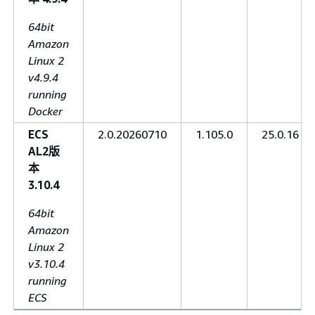
64bit
Amazon
Linux 2
v4.9.4
running
Docker
ECS
2.0.20260710
1.105.0
25.0.16
AL2版
本
3.10.4
64bit
Amazon
Linux 2
v3.10.4
running
ECS