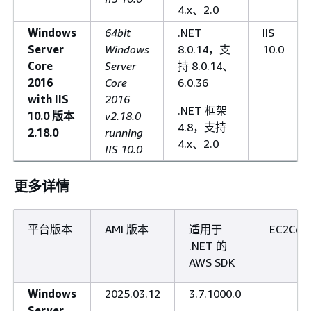
4.x、2.0
Windows
64bit
.NET
IIS
Server
Windows
8.0.14，支
10.0
Core
Server
持 8.0.14、
2016
Core
6.0.36
with IIS
2016
.NET 框架
10.0 版本
v2.18.0
4.8，支持
2.18.0
running
4.x、2.0
IIS 10.0
更多详情
平台版本
AMI 版本
适用于
EC2Conf
.NET 的
AWS SDK
Windows
2025.03.12
3.7.1000.0
Server