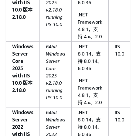
with IIS
2025
6.0.36
10.0 版本
v2.18.0
.NET
2.18.0
running
Framework
IIS 10.0
4.8.1，支
持 4.x、2.0
Windows
64bit
.NET
IIS
Server
Windows
8.0.14，支
10.0
Core
Server
持 8.0.14、
2025
Core
6.0.36
with IIS
2025
.NET
10.0 版本
v2.18.0
Framework
2.18.0
running
4.8.1，支
IIS 10.0
持 4.x、2.0
Windows
64bit
.NET
IIS
Server
Windows
8.0.14，支
10.0
2022
Server
持 8.0.14、
with IIS
2022
6.0.36