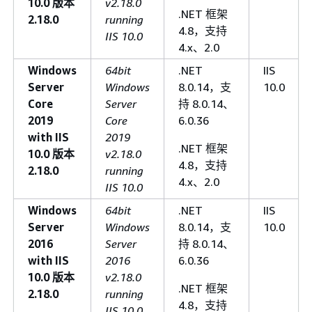
10.0 版本
v2.18.0
.NET 框架
2.18.0
running
4.8，支持
IIS 10.0
4.x、2.0
Windows
64bit
.NET
IIS
Server
Windows
8.0.14，支
10.0
Core
Server
持 8.0.14、
2019
Core
6.0.36
with IIS
2019
.NET 框架
10.0 版本
v2.18.0
4.8，支持
2.18.0
running
4.x、2.0
IIS 10.0
Windows
64bit
.NET
IIS
Server
Windows
8.0.14，支
10.0
2016
Server
持 8.0.14、
with IIS
2016
6.0.36
10.0 版本
v2.18.0
.NET 框架
2.18.0
running
4.8，支持
IIS 10.0