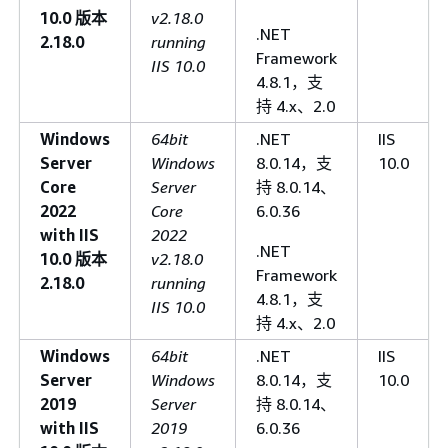
10.0 版本
v2.18.0
.NET
2.18.0
running
Framework
IIS 10.0
4.8.1，支
持 4.x、2.0
Windows
64bit
.NET
IIS
Server
Windows
8.0.14，支
10.0
Core
Server
持 8.0.14、
2022
Core
6.0.36
with IIS
2022
.NET
10.0 版本
v2.18.0
Framework
2.18.0
running
4.8.1，支
IIS 10.0
持 4.x、2.0
Windows
64bit
.NET
IIS
Server
Windows
8.0.14，支
10.0
2019
Server
持 8.0.14、
with IIS
2019
6.0.36