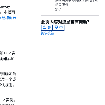
相关服务
way
定价
型。本指南
负载均衡器
此页内容对您是否有帮助？
是
否
提供反馈
EC2 实
均衡器添加
规则确定负
以及一个或
默认规则，
2 实例。