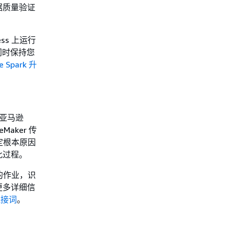
据质量验证
ess 上运行
同时保持您
 Spark 升
化亚马逊
Maker 传
定根本原因
此过程。
败的作业，识
更多详细信
连接词
。