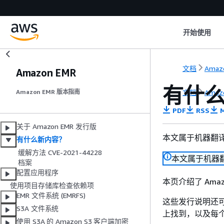
开始使用
文档
Amazo
Amazon EMR
有什
文档
Amazo
Amazon EMR 版本指南
PDF
RSS
M
关于 Amazon EMR 发行版
本文属于机器翻
有什么新内容？
缓解方法 CVE-2021-44228
本文属于机器
档案
配置应用程序
本页介绍了 Amaz
使用项目存储库检查依赖项
EMR 文件系统 (EMRFS)
这些发行说明还可
S3A 文件系统
上找到，以及每
使用 S3A 的 Amazon S3 客户端加密