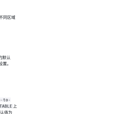
在不同区域
载的默认
默认设置。
p-to-
上
TABLE
默认值为