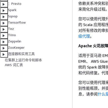
依赖关系冲突和
：Presto
来简化升级过程
Spark
Sqoop
您可以使用代理升级在 E
TensorFlow
的 Scala 
Tez
对所有修改的审
Trino
级代理
。
Zeppelin
Apache 火花
ZooKeeper
连接器和实用工具
适用于亚马逊 EMR
在集群上运行命令和脚本
EMR、 AWS Gl
AWS 词汇表
统的 Spark
和代码修复。代
您可以使用代理来排
别性能瓶颈，并
息，请参阅
什么是