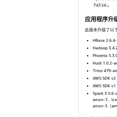
。
false
应用程序升
此版本升级了以
HBase 2.6.
Hadoop 3.4
Phoenix 5.
Hudi 1.0.2
Trino 479
AWS SDK v2
AWS SDK v1
Spark 3.5.6
amzn-7、Iceb
amzn-5（a