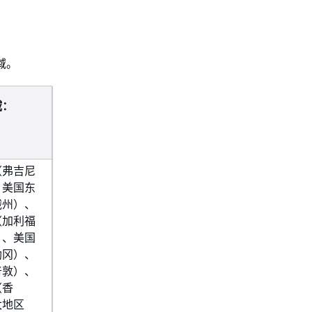
域。
域：
（弗吉尼
、美国东
俄州）、
（加利福
）、美国
勒冈）、
普敦）、
（香
太地区