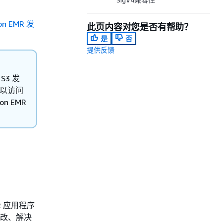
n EMR 发
此页内容对您是否有帮助？
是
否
提供反馈
S3 发
可以访问
n EMR
MR 应用程序
 更改、解决