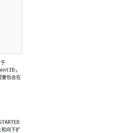
对于
。
entID
段需要包含在
STARTED
上和向下扩