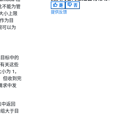
是
否
因此不能为管
提供反馈
次大小上限
消息作为目
上限可以为
或目标中的
。有关这些
小为 1，
I，但收到完
一个请求中发
集中返回
数组大于目