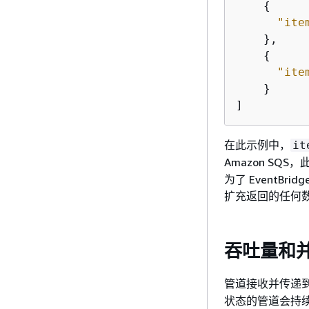
{
"ite
    },

{
"ite
    }

]
在此示例中，
it
Amazon SQS，此
为了 EventB
扩充返回的任何
吞吐量和
管道接收并传递
状态的管道会持