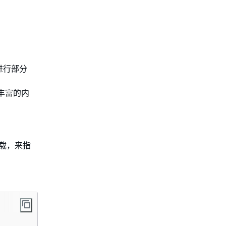
障进行部分
e丰富的内
的负载，来指