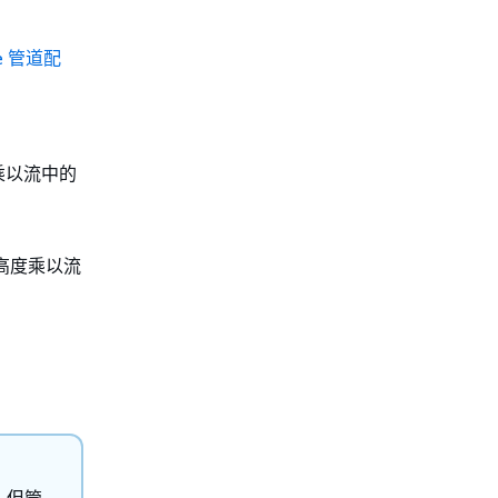
ge 管道配
乘以流中的
高度乘以流
，但管