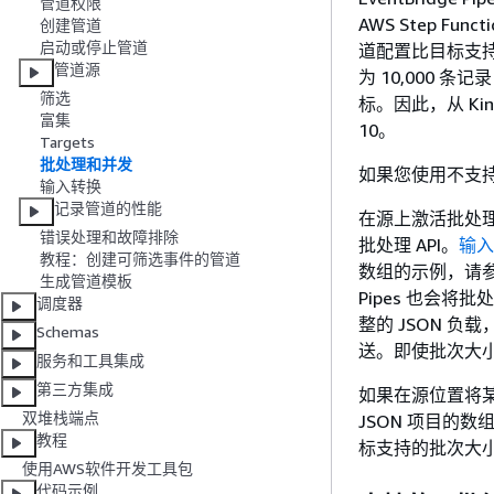
管道权限
AWS Step 
创建管道
启动或停止管道
道配置比目标支持的
管道源
为 10,000 条记
筛选
标。因此，从 Ki
富集
10。
Targets
批处理和并发
如果您使用不支
输入转换
记录管道的性能
在源上激活批处理
错误处理和故障排除
批处理 API。
输入
教程：创建可筛选事件的管道
数组的示例，请
生成管道模板
Pipes 也会将
调度器
整的 JSON 负载，
Schemas
送。即使批次大小
服务和工具集成
第三方集成
如果在源位置将
双堆栈端点
JSON 项目的
教程
标支持的批次大
使用AWS软件开发工具包
代码示例