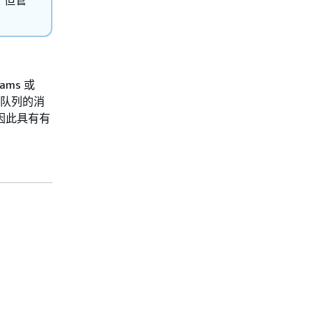
ams 或
O队列的消
，因此具有有