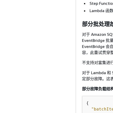
Step Func
Lambda 函数
部分批处理
对于 Amazon S
EventBrid
EventBrid
容，此重试贯穿
不支持对富集进
对于 Lambda 
定部分故障。这
部分故障负载结
{
"batchIt