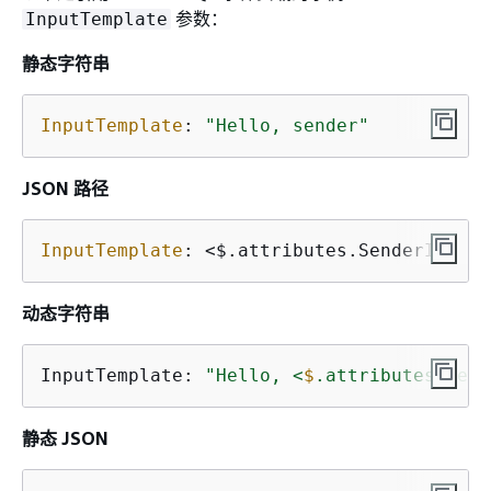
参数：
InputTemplate
静态字符串
InputTemplate
: 
"Hello, sender"
JSON 路径
InputTemplate
: 
<$.attributes.SenderId>
动态字符串
InputTemplate: 
"Hello, <
$
.attributes.Send
静态 JSON