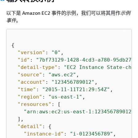
以下是 Amazon EC2 事件的示例，我们可以将其用作
示例
事件
。
{
"version"
: 
"0"
,

"id"
: 
"7bf73129-1428-4cd3-a780-95db273d
"detail-type"
: 
"EC2 Instance State-chan
"source"
: 
"aws.ec2"
,

"account"
: 
"123456789012"
,

"time"
: 
"2015-11-11T21:29:54Z"
,

"region"
: 
"us-east-1"
,

"resources"
: [

"arn:aws:ec2:us-east-1:123456789012:i
  ],

"detail"
: 
{
"instance-id"
: 
"i-0123456789"
,
