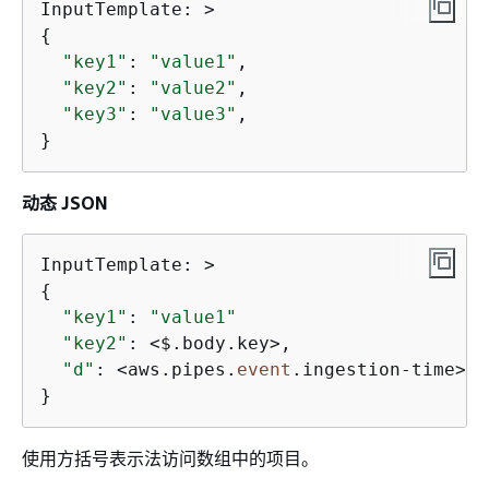
{
"key1"
: 
"value1"
,

"key2"
: 
"value2"
,

"key3"
: 
"value3"
,

}
动态 JSON
{
"key1"
: 
"value1"
"key2"
: <$.body.key>,

"d"
: <aws.pipes.
event
.ingestion-time>

}
使用方括号表示法访问数组中的项目。