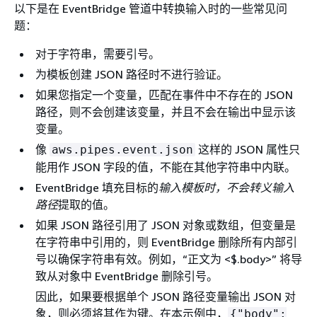
以下是在 EventBridge 管道中转换输入时的一些常见问
题：
对于字符串，需要引号。
为模板创建 JSON 路径时不进行验证。
如果您指定一个变量，匹配在事件中不存在的 JSON
路径，则不会创建该变量，并且不会在输出中显示该
变量。
像
这样的 JSON 属性只
aws.pipes.event.json
能用作 JSON 字段的值，不能在其他字符串中内联。
EventBridge 填充目标的
输入
模板时，不会转义输入
路径
提取的值。
如果 JSON 路径引用了 JSON 对象或数组，但变量是
在字符串中引用的，则 EventBridge 删除所有内部引
号以确保字符串有效。例如，“正文为 <$.body>” 将导
致从对象中 EventBridge 删除引号。
因此，如果要根据单个 JSON 路径变量输出 JSON 对
象，则必须将其作为键。在本示例中，
{
"body":