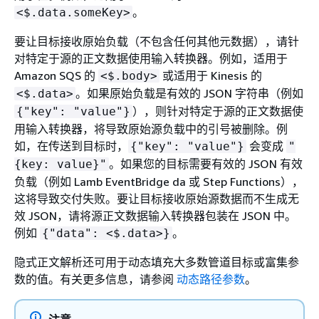
。
<$.data.someKey>
要让目标接收原始负载（不包含任何其他元数据），请针
对特定于源的正文数据使用输入转换器。例如，适用于
Amazon SQS 的
或适用于 Kinesis 的
<$.body>
。如果原始负载是有效的 JSON 字符串（例如
<$.data>
），则针对特定于源的正文数据使
{
"key": "value"}
用输入转换器，将导致原始源负载中的引号被删除。例
如，在传送到目标时，
会变成
{
"key": "value"}
"
。如果您的目标需要有效的 JSON 有效
{
key: value}"
负载（例如 Lamb EventBridge da 或 Step Functions），
这将导致交付失败。要让目标接收原始源数据而不生成无
效 JSON，请将源正文数据输入转换器包装在 JSON 中。
例如
。
{
"data": <$.data>}
隐式正文解析还可用于动态填充大多数管道目标或富集参
数的值。有关更多信息，请参阅
动态路径参数
。