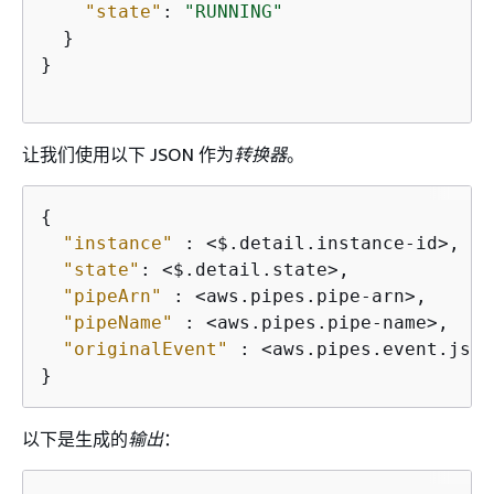
"state"
: 
"RUNNING"
  }

}

让我们使用以下 JSON 作为
转换器
。
{
"instance"
 : <$.detail.instance-id>,

"state"
: <$.detail.state>,

"pipeArn"
 : <aws.pipes.pipe-arn>,

"pipeName"
 : <aws.pipes.pipe-name>,

"originalEvent"
 : <aws.pipes.event.json>
}
以下是生成的
输出
：