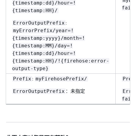
myEr
{
timestamp:dd}/hour=!
fail
{
timestamp:HH}/
:
ErrorOutputPrefix
myErrorPrefix/year=!
{
timestamp:yyyy}/month=!
{
timestamp:MM}/day=!
{
timestamp:dd}/hour=!
{
timestamp:HH}/!
{
firehose:error-
output-type}
:
Prefix
myFirehosePrefix/
Pref
：未指定
ErrorOutputPrefix
Erro
fail