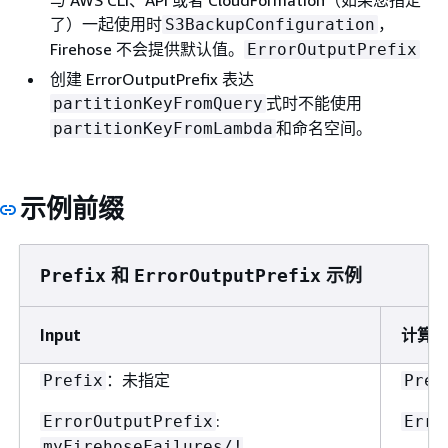
与 AWS CLI、API 或者 CloudFormation（如果您指定
了）一起使用时
，
S3BackupConfiguration
Firehose 不会提供默认值。
ErrorOutputPrefix
创建 ErrorOutputPrefix 表达
式时不能使用
partitionKeyFromQuery
和命名空间。
partitionKeyFromLambda
示例前缀
和
示例
Prefix
ErrorOutputPrefix
Input
计算的前
：未指定
Prefix
Pref
:
ErrorOutputPrefix
Erro
myFirehoseFailures/!