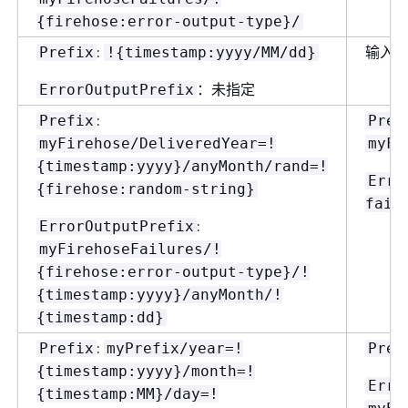
{
firehose:error-output-type}/
:
输入无
Prefix
!
{
timestamp:yyyy/MM/dd}
：未指定
ErrorOutputPrefix
:
Prefix
Pref
myFirehose/DeliveredYear=!
myFi
{
timestamp:yyyy}/anyMonth/rand=!
Erro
{
firehose:random-string}
fail
:
ErrorOutputPrefix
myFirehoseFailures/!
{
firehose:error-output-type}/!
{
timestamp:yyyy}/anyMonth/!
{
timestamp:dd}
:
Prefix
myPrefix/year=!
Pref
{
timestamp:yyyy}/month=!
Erro
{
timestamp:MM}/day=!