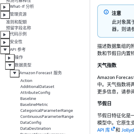
预测可解释性
What-If 分析
注意
管理资源
此对象属
准则和配额
预留字段名称
器，则请
代码示例
安全性
描述数据集组的
API 参考
数和节假日内置
操作
天气指数
数据类型
Amazon Forecast 服务
Amazon Fo
Action
中。天气指数将两
AdditionalDataset
更多信息，请参
AttributeConfig
Baseline
节假日
BaselineMetric
CategoricalParameterRange
节假日特征化是
ContinuousParameterRange
模型中。它原生支持 
DataConfig
DataDestination
API 库
和
Jolly