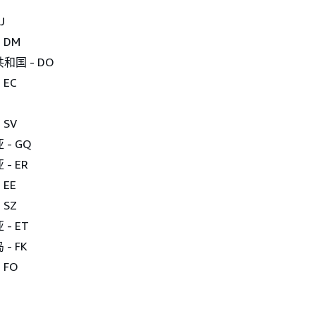
J
 DM
和国 - DO
 EC
 SV
- GQ
- ER
 EE
 SZ
- ET
- FK
 FO