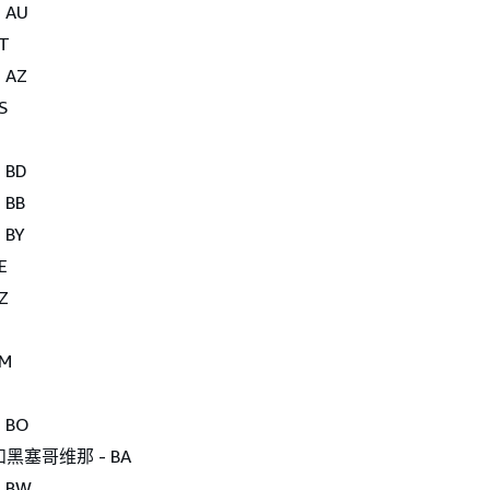
 AU
T
 AZ
S
 BD
 BB
 BY
E
Z
BM
 BO
黑塞哥维那 - BA
 BW