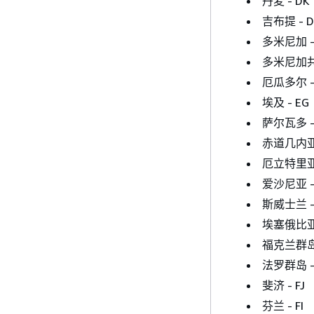
丹麦 - DK
吉布提 - D
多米尼加 -
多米尼加共
厄瓜多尔 -
埃及 - EG
萨尔瓦多 -
赤道几内亚 
厄立特里亚 
爱沙尼亚 -
斯威士兰 -
埃塞俄比亚 
福克兰群岛 
法罗群岛 -
斐济 - FJ
芬兰 - FI