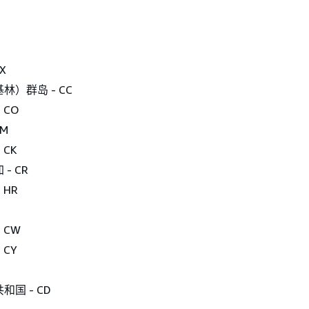
X
林）群岛 - CC
 CO
KM
 CK
- CR
 HR
 CW
 CY
国 - CD