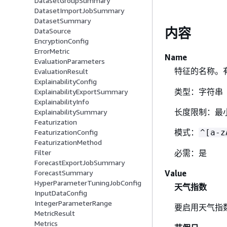
DatasetGroupSummary
DatasetImportJobSummary
DatasetSummary
内容
DataSource
EncryptionConfig
ErrorMetric
Name
EvaluationParameters
特征的名称。
EvaluationResult
ExplainabilityConfig
类型：字符串
ExplainabilityExportSummary
ExplainabilityInfo
长度限制：最小
ExplainabilitySummary
Featurization
模式：
^[a-z
FeaturizationConfig
FeaturizationMethod
必需：是
Filter
ForecastExportJobSummary
Value
ForecastSummary
HyperParameterTuningJobConfig
天气指数
InputDataConfig
IntegerParameterRange
要启用天气指
MetricResult
Metrics