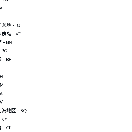
V
地 - IO
岛 - VG
- BN
 BG
- BF
I
H
CM
A
V
海地区 - BQ
 KY
- CF