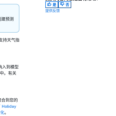
是
否
提供反馈
创建预测
 支持天气指
息纳入到模型
集中。有关
整合到您的
了
Holiday
征化
。