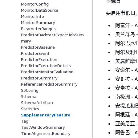
节假日
MonitorConfig
MonitorDataSource
要启用节假日
MonitorInfo
MonitorSummary
阿富汗 - A
ParameterRanges
奥兰群岛 -
PredictorBacktestExportJobSum
mary
阿尔巴尼亚 
PredictorBaseline
阿尔及利亚 
PredictorEvent
PredictorExecution
美属萨摩亚 
PredictorExecutionDetails
安道尔 - A
PredictorMonitorEvaluation
PredictorSummary
安哥拉 - 
ReferencePredictorSummary
安圭拉 - A
S3Config
南极洲 - 
Schema
SchemaAttribute
安提瓜和巴布
Statistics
阿根廷 - A
SupplementaryFeature
Tag
亚美尼亚 -
TestWindowSummary
阿鲁巴 - 
TimeAlignmentBoundary