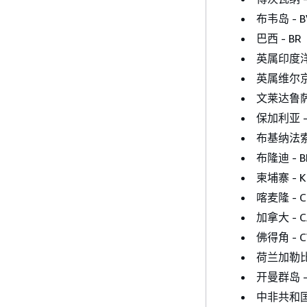
布韦岛 - B
巴西 - BR
英属印度洋领
英属维尔京群
文莱达鲁萨 
保加利亚 -
布基纳法索 
布隆迪 - B
柬埔寨 - K
喀麦隆 - 
加拿大 - C
佛得角 - C
荷兰加勒比
开曼群岛 -
中非共和国 