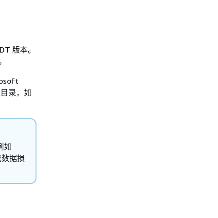
DT 版本。
本。
soft
到根目录，如
例如
应或数据损