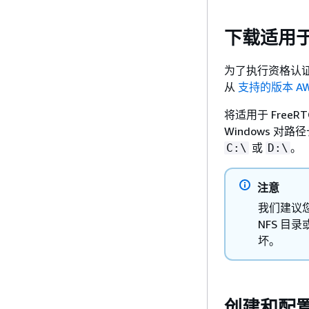
下载适用于 F
为了执行资格认证测
从
支持的版本 AWS I
将适用于 FreeR
Windows 对
或
。
C:\
D:\
注意
我们建议您
NFS 目
坏。
创建和配置