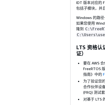
IDT 版本对应的
包括子模块，并且使
Windows 的
如果您使用 Win
隆到
C:\FreeR
C:\Users\use
LTS 资格认
证）
要在 AWS
FreeRTO
指南》中的
为了验证您的微
合作伙伴设备目录，
(FRQ) 测试套
对基于 LTS 