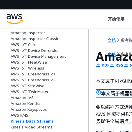
IAM
IAM 访问分析器
IAM Identity Center
开始使用
IAM Roles Anywhere
Incident Manager
Amazon Inspector
Amazon Inspector Classic
文档
参考
AWS IoT Core
AWS IoT Device Defender
Amaz
文档
参考
AWS IoT Device Management
AWS IoT FleetWise
PDF
RSS
M
AWS IoT Wireless
AWS IoT Greengrass V1
AWS IoT Greengrass V2
本文属于机器翻
AWS IoT SiteWise
AWS IoT TwinMaker
本文属于机器
Amazon IVS
Amazon Kendra
要以编程方式连接
Amazon Keyspaces
AWS 区域提供以
AWS KMS
务提供全局端点
Kinesis Data Streams
Kinesis Video Streams