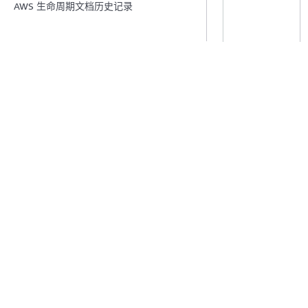
AWS 生命周期文档历史记录
亚太地区（新
坡）
亚太地区（悉
亚太地区（台
亚太地区（泰