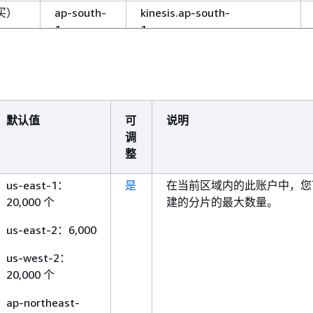
买）
ap-south-
kinesis.ap-south-
1
1.amazonaws.com
kinesis.ap-south-1.api.aws
西
ap-
kinesis.ap-southeast-
southeast-
6.amazonaws.com
6
默认值
可
说明
kinesis.ap-southeast-
调
6.api.aws
整
阪）
ap-
kinesis.ap-northeast-
northeast-
3.amazonaws.com
us-east-1：
是
在当前区域内的此账户中，您
3
20,000 个
建的分片的最大数量。
kinesis.ap-northeast-
3.api.aws
us-east-2：6,000
尔）
ap-
kinesis.ap-northeast-
us-west-2：
northeast-
2.amazonaws.com
20,000 个
2
kinesis.ap-northeast-
ap-northeast-
2.api.aws