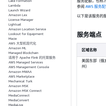
服务配额，也称为
Lake Formation
Lambda
参阅
AWS 服务
Launch Wizard
Amazon Lex
以下是该服务的
License Manager
Lightsail
Amazon Location Service
服务端点
Lookout for Equipment
Macie
AWS 大型机现代化
Amazon ML
区域名称
Managed Blockchain
适用于 Apache Flink 的托管服务
美国东部（俄
AWS Managed Services
州）
AWS Management Console
Amazon MWAA
AWS Marketplace
Mechanical Turk
Amazon MSK
Amazon MSK Connect
MediaConnect
MediaConvert
MediaLive