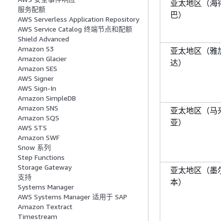
亚太地区（海
服务配额
巴）
AWS Serverless Application Repository
AWS Service Catalog 终端节点和配额
Shield Advanced
Amazon S3
亚太地区（雅
Amazon Glacier
达）
Amazon SES
AWS Signer
AWS Sign-In
Amazon SimpleDB
Amazon SNS
亚太地区（马
Amazon SQS
亚）
AWS STS
Amazon SWF
Snow 系列
Step Functions
Storage Gateway
亚太地区（墨
支持
本）
Systems Manager
AWS Systems Manager 适用于 SAP
Amazon Textract
Timestream