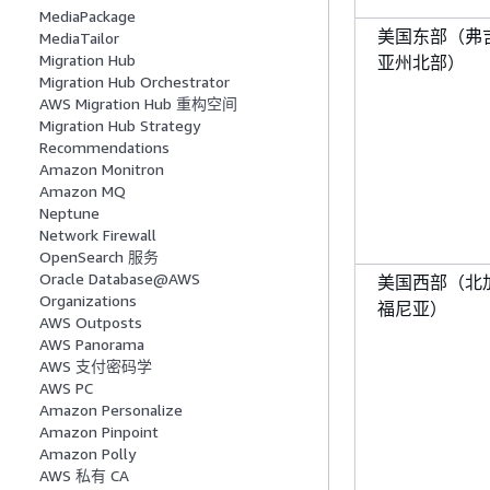
MediaPackage
美国东部（弗
MediaTailor
Migration Hub
亚州北部）
Migration Hub Orchestrator
AWS Migration Hub 重构空间
Migration Hub Strategy
Recommendations
Amazon Monitron
Amazon MQ
Neptune
Network Firewall
OpenSearch 服务
Oracle Database@AWS
美国西部（北
Organizations
福尼亚）
AWS Outposts
AWS Panorama
AWS 支付密码学
AWS PC
Amazon Personalize
Amazon Pinpoint
Amazon Polly
AWS 私有 CA