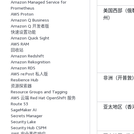
Amazon Managed Service for
Prometheus
美国西部（俄
AWS Proton
州）
Amazon Q Business
Amazon Q 开发者版
快速设置功能
Amazon Quick Sight
AWS RAM
回收站
Amazon Redshift
Amazon Rekognition
Amazon RDS
AWS re:Post 私人版
非洲（开普敦
Resilience Hub
资源探索器
Resource Groups and Tagging
AWS 云端 Red Hat OpenShift 服务
Route 53
亚太地区（香
SageMaker AI
Secrets Manager
Security Lake
Security Hub CSPM
AWS 安全事件响应