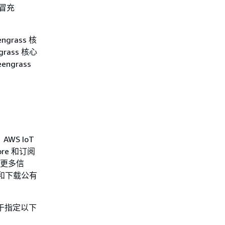
冒充
grass 核
ass 核心
grass
 AWS IoT
re 和订阅
有关更多信
和下载公有
用于指定以下