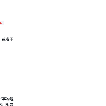
n
，或者不
署以事物组
略和部署