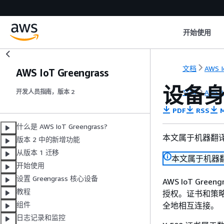
开始使用
文档
AWS I
AWS IoT Greengrass
设备身份
文档
AWS I
开发人员指南，版本 2
PDF
RSS
M
什么是 AWS IoT Greengrass?
本文属于机器翻
版本 2 中的新增功能
从版本 1 迁移
本文属于机器
开始使用
设置 Greengrass 核心设备
AWS IoT Gre
教程
授权。证书和策略可让
组件
全地相互连接。
日志记录和监控