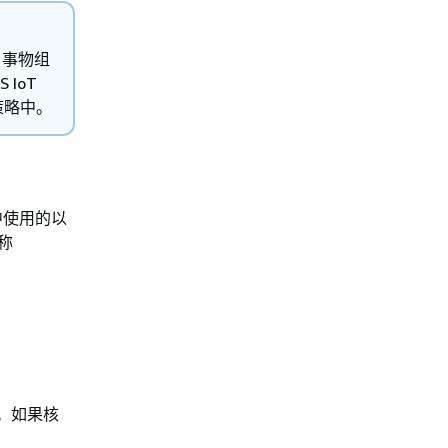
限。事物组
 IoT
 策略中。
略中使用的以
名称
限。如果核