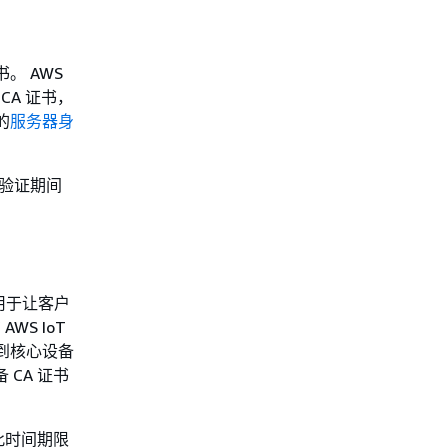
。 AWS
 根 CA 证书，
的
服务器身
份验证期间
，用于让客户
S IoT
接到核心设备
 CA 证书
。此时间期限