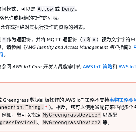
访问模式，可以是
或
。
Allow
Deny
 策略允许或拒绝的操作的列表。
. 允许或拒绝对其执行操作的资源的列表。
持
作为通配符，并将 MQTT 通配符（
和
）视为文字字符串
*
+
#
息，请参阅《
AWS Identity and Access Management 用户
指南》
符
。
请参阅
AWS IoT Core 开发人员指南
中的
AWS IoT 策略
和
AWS I
Greengrass 数据面板操作的 AWS IoT 策略不支持
事物策略变
)。相反，您可以使用通配符来匹配多个
nnection.Thing.
*
。例如，您可以指定
以匹配
MyGreengrassDevice*
、
等。
grassDevice1
MyGreengrassDevice2