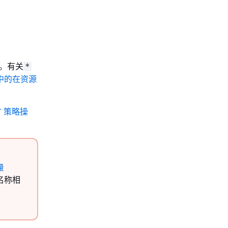
。有关
*
中的在资源
oT 策略操
量
名称相