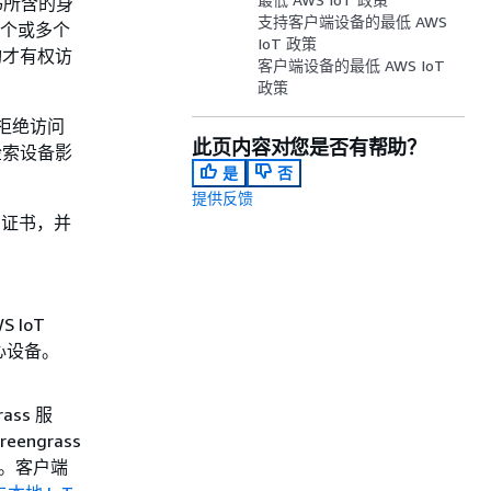
书所含的身
支持客户端设备的最低 AWS
一个或多个
IoT 政策
构才有权访
客户端设备的最低 AWS IoT
政策
和拒绝访问
此页内容对您是否有帮助？
息和检索设备影
是
否
提供反馈
9 证书，并
S IoT
核心设备。
ass 服
engrass
备。客户端