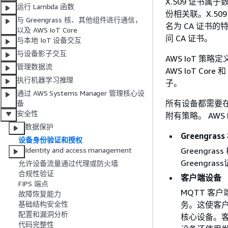
X.509 证书属
运行 Lambda 函数
份相关联。X.50
与 Greengrass 核、其他组件进行通信，
名为 CA 证书
以及 AWS IoT Core
问 CA 证书。
与本地 IoT 设备交互
与设备影子交互
AWS IoT 策
管理数据流
AWS IoT Cor
执行机器学习推理
子。
通过 AWS Systems Manager 管理核心设
所有设备都需要在 
备
安全性
附有策略。 AWS
数据保护
Greengras
设备身份验证和授权
Greengras
Identity and access management
Greengra
允许设备流量通过代理或防火墙
合规性验证
客户端设备
FIPS 端点
MQTT 客户端
故障恢复能力
务。这使客户端设
基础结构安全性
配置和漏洞分析
核心设备。客
代码完整性